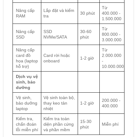
Từ
Nâng cấp
Lắp đặt và kiểm
30 phút
400.000 -
RAM
tra
1.500.000
Từ
Nâng cấp
SSD
30-60
800.000 -
SSD
NVMe/SATA
phút
3.000.000
Nâng cấp
Từ
card đồ
Card rời hoặc
2.000.000
1-2 giờ
họa (laptop
onboard
-
hỗ trợ)
10.000.000
Dịch vụ vệ
sinh, bảo
dưỡng
Vệ sinh,
Vệ sinh toàn bộ,
200.000 -
bảo dưỡng
thay keo tản
1-2 giờ
400.000
laptop
nhiệt
Kiểm tra,
Kiểm tra toàn
15-30
chẩn đoán
diện phần cứng
Miễn phí
phút
lỗi miễn phí
và phần mềm