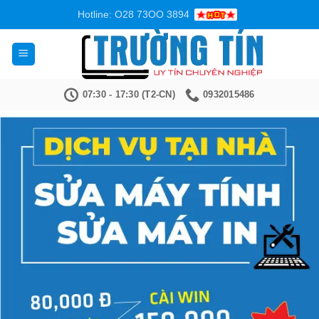
Bỏ
Hotline: O28 73OO 3894
qua
nội
dung
07:30 - 17:30 (T2-CN)
0932015486