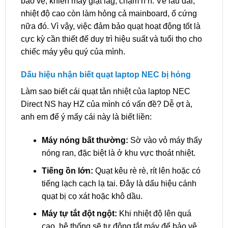
bảo vệ, khiến máy giật lag, chậm rì rì. Về lâu dài,
nhiệt độ cao còn làm hỏng cả mainboard, ổ cứng
nữa đó. Vì vậy, việc đảm bảo quạt hoạt động tốt là
cực kỳ cần thiết để duy trì hiệu suất và tuổi thọ cho
chiếc máy yêu quý của mình.
Dấu hiệu nhận biết quạt laptop NEC bị hỏng
Làm sao biết cái quạt tản nhiệt của laptop NEC
Direct NS hay HZ của mình có vấn đề? Dễ ợt à,
anh em để ý mấy cái này là biết liền:
Máy nóng bất thường:
Sờ vào vỏ máy thấy
nóng ran, đặc biệt là ở khu vực thoát nhiệt.
Tiếng ồn lớn:
Quạt kêu rè rè, rít lên hoặc có
tiếng lạch cạch lạ tai. Đây là dấu hiệu cánh
quạt bị cọ xát hoặc khô dầu.
Máy tự tắt đột ngột:
Khi nhiệt độ lên quá
cao, hệ thống sẽ tự động tắt máy để bảo vệ