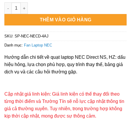
là:
tại
₫450.000.
là:
Quạt Laptop NEC Direct NS, HZ Chính Hãng - Thay Nhanh, Lấy
₫250.000.
THÊM VÀO GIỎ HÀNG
SKU:
SP-NEC-NECD-4AJ
Danh mục:
Fan Laptop NEC
Hướng dẫn chi tiết về quạt laptop NEC Direct NS, HZ: dấu
hiệu hỏng, lựa chọn phù hợp, quy trình thay thế, bảng giá
dịch vụ và các câu hỏi thường gặp.
Cập nhật giá linh kiện: Giá linh kiện có thể thay đổi theo
từng thời điểm và Trường Tín sẽ nỗ lực cập nhật thông tin
giá cả thường xuyên. Tuy nhiên, trong trường hợp không
kịp thời cập nhật, mong được sự thông cảm.