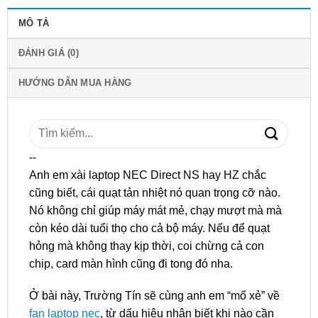
MÔ TẢ
ĐÁNH GIÁ (0)
HƯỚNG DẪN MUA HÀNG
Tìm
kiếm:
--
Anh em xài laptop NEC Direct NS hay HZ chắc
cũng biết, cái quạt tản nhiệt nó quan trọng cỡ nào.
Nó không chỉ giúp máy mát mẻ, chạy mượt mà mà
còn kéo dài tuổi thọ cho cả bộ máy. Nếu để quạt
hỏng mà không thay kịp thời, coi chừng cả con
chip, card màn hình cũng đi tong đó nha.
Ở bài này, Trường Tín sẽ cùng anh em “mổ xẻ” về
fan laptop nec
, từ dấu hiệu nhận biết khi nào cần