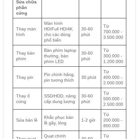
Sửa chữa
phần
cứng
Màn hình
Từ
Thay màn
HD/Full HD/4K
30-60
700.000 -
hình
cho các dòng
phút
3.500.000
phổ biến
Bàn phím laptop
Từ
Thay bàn
30-60
thường, bàn
300.000 -
phím
phút
phím LED
1.200.000
Từ
Pin chính hãng,
Thay pin
30 phút
400.000 -
pin tương thích
2.000.000
Từ
Thay ổ
SSD/HDD, nâng
30-60
500.000 -
cứng
cấp dung lượng
phút
2.500.000
Từ
Khắc phục bản
Sửa bản lề
1-2 giờ
200.000 -
lề gãy, lỏng
800.000
Quạt chính
Từ
Thay quạt
30-60