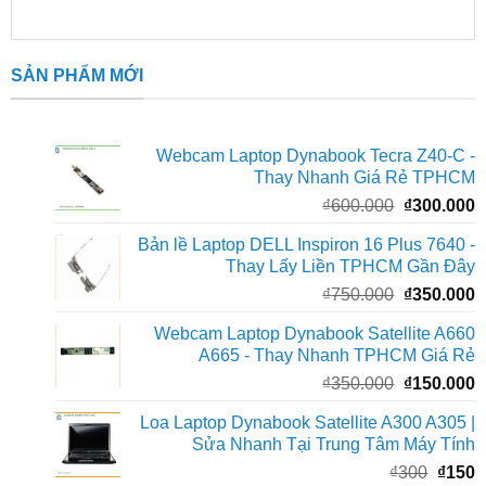
SẢN PHẨM MỚI
Webcam Laptop Dynabook Tecra Z40-C -
Thay Nhanh Giá Rẻ TPHCM
Giá
G
₫
600.000
₫
300.000
gốc
h
Bản lề Laptop DELL Inspiron 16 Plus 7640 -
là:
t
Thay Lấy Liền TPHCM Gần Đây
₫600.000.
l
Giá
G
₫
750.000
₫
350.000
₫
gốc
h
Webcam Laptop Dynabook Satellite A660
là:
t
A665 - Thay Nhanh TPHCM Giá Rẻ
₫750.000.
l
Giá
G
₫
350.000
₫
150.000
₫
gốc
h
Loa Laptop Dynabook Satellite A300 A305 |
là:
t
Sửa Nhanh Tại Trung Tâm Máy Tính
₫350.000.
l
Giá
G
₫
300
₫
150
₫