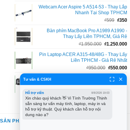
gốc
h
Webcam Acer Aspire 5 A514-53 - Thay Lắp
là:
t
Nhanh Tại Shop TPHCM
₫300.
l
Giá
G
₫
599
₫
350
₫
gốc
h
Bàn phím MacBook Pro A1989 A1990 -
là:
t
Thay Lấy Liền TPHCM, Giá Rẻ
₫599.
l
Giá
G
₫
1.950.000
₫
1.250.000
₫
gốc
h
Pin Laptop ACER A315-48/48G - Thay Lấy
là:
t
Liền TPHCM - Giá Rẻ Nhất
₫1.950.000.
l
Giá
G
₫
950.000
₫
550.000
₫
gốc
h
Fan Laptop Dynabook Qosmio F50, F60 -
Tư vấn & CSKH
là:
t
Thay Fan Laptop TPHCM - Lấy Liền, Giá
₫950.000.
l
Tốt
₫
Hỗ trợ viên
8/8/2026 19:03
Giá
G
₫
450.000
₫
200.000
Xin chào quý khách 👋 Vi Tính Trường Thịnh 
gốc
h
sẵn sàng tư vấn máy tính, laptop, máy in và 
là:
t
hỗ trợ kỹ thuật. Quý khách cần hỗ trợ nội 
dung nào ạ?
₫450.000.
l
SẢN PHẨM TƯƠNG TỰ
₫