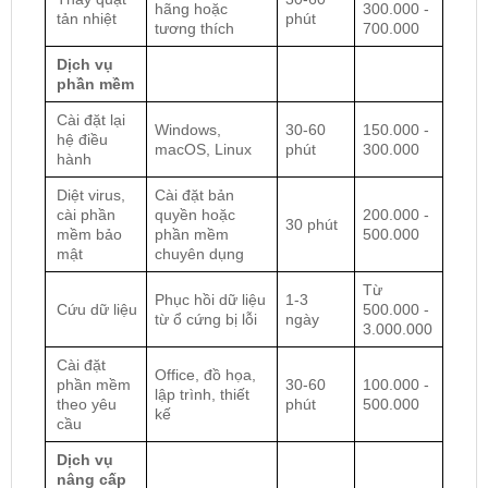
hãng hoặc
300.000 -
tản nhiệt
phút
tương thích
700.000
Dịch vụ
phần mềm
Cài đặt lại
Windows,
30-60
150.000 -
hệ điều
macOS, Linux
phút
300.000
hành
Diệt virus,
Cài đặt bản
cài phần
quyền hoặc
200.000 -
30 phút
mềm bảo
phần mềm
500.000
mật
chuyên dụng
Từ
Phục hồi dữ liệu
1-3
Cứu dữ liệu
500.000 -
từ ổ cứng bị lỗi
ngày
3.000.000
Cài đặt
Office, đồ họa,
phần mềm
30-60
100.000 -
lập trình, thiết
theo yêu
phút
500.000
kế
cầu
Dịch vụ
nâng cấp