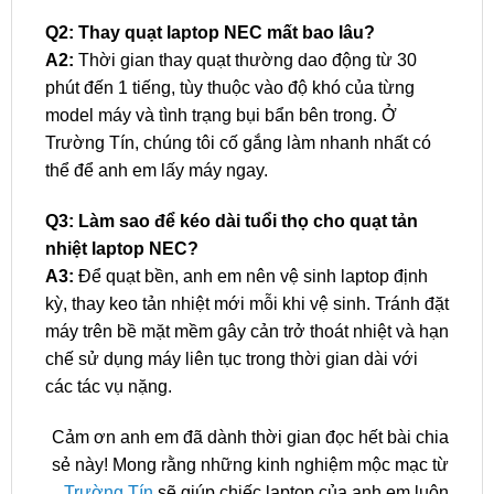
Q2: Thay quạt laptop NEC mất bao lâu?
A2:
Thời gian thay quạt thường dao động từ 30
phút đến 1 tiếng, tùy thuộc vào độ khó của từng
model máy và tình trạng bụi bẩn bên trong. Ở
Trường Tín, chúng tôi cố gắng làm nhanh nhất có
thể để anh em lấy máy ngay.
Q3: Làm sao để kéo dài tuổi thọ cho quạt tản
nhiệt laptop NEC?
A3:
Để quạt bền, anh em nên vệ sinh laptop định
kỳ, thay keo tản nhiệt mới mỗi khi vệ sinh. Tránh đặt
máy trên bề mặt mềm gây cản trở thoát nhiệt và hạn
chế sử dụng máy liên tục trong thời gian dài với
các tác vụ nặng.
Cảm ơn anh em đã dành thời gian đọc hết bài chia
sẻ này! Mong rằng những kinh nghiệm mộc mạc từ
Trường Tín
sẽ giúp chiếc laptop của anh em luôn