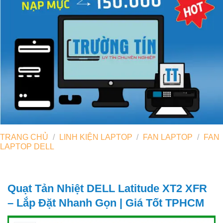
TRANG CHỦ
/
LINH KIỆN LAPTOP
/
FAN LAPTOP
/
FAN
LAPTOP DELL
Quạt Tản Nhiệt DELL Latitude XT2 XFR
– Lắp Đặt Nhanh Gọn | Giá Tốt TPHCM