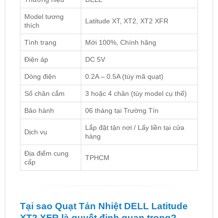
Model tương
Latitude XT, XT2, XT2 XFR
thích
Tình trạng
Mới 100%, Chính hãng
Điện áp
DC 5V
Dòng điện
0.2A – 0.5A (tùy mã quạt)
Số chân cắm
3 hoặc 4 chân (tùy model cụ thể)
Bảo hành
06 tháng tại Trường Tín
Lắp đặt tận nơi / Lấy liền tại cửa
Dịch vụ
hàng
Địa điểm cung
TPHCM
cấp
Tại sao Quạt Tản Nhiệt DELL Latitude
XT2 XFR là quyết định quan trọng?