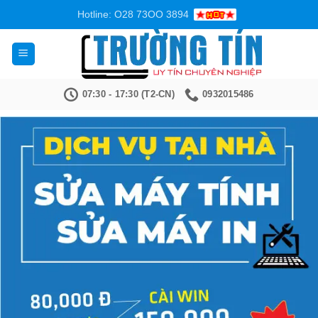
Bỏ
Hotline: O28 73OO 3894
qua
nội
dung
07:30 - 17:30 (T2-CN)
0932015486