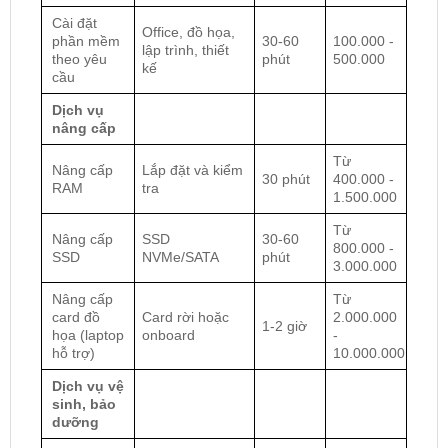
Cài đặt
Office, đồ họa,
phần mềm
30-60
100.000 -
lập trình, thiết
theo yêu
phút
500.000
kế
cầu
Dịch vụ
nâng cấp
Từ
Nâng cấp
Lắp đặt và kiểm
30 phút
400.000 -
RAM
tra
1.500.000
Từ
Nâng cấp
SSD
30-60
800.000 -
SSD
NVMe/SATA
phút
3.000.000
Nâng cấp
Từ
card đồ
Card rời hoặc
2.000.000
1-2 giờ
họa (laptop
onboard
-
hỗ trợ)
10.000.000
Dịch vụ vệ
sinh, bảo
dưỡng