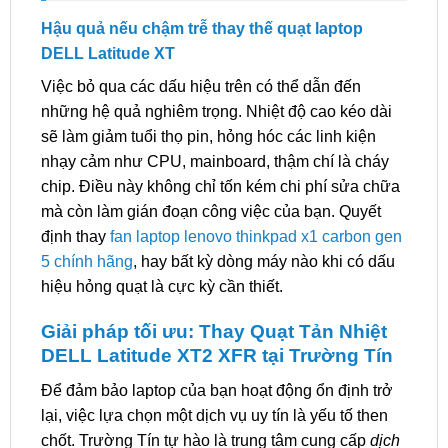
Hậu quả nếu chậm trễ thay thế quạt laptop
DELL Latitude XT
Việc bỏ qua các dấu hiệu trên có thể dẫn đến
những hệ quả nghiêm trọng. Nhiệt độ cao kéo dài
sẽ làm giảm tuổi thọ pin, hỏng hóc các linh kiện
nhạy cảm như CPU, mainboard, thậm chí là cháy
chip. Điều này không chỉ tốn kém chi phí sửa chữa
mà còn làm gián đoạn công việc của bạn. Quyết
định thay
fan laptop lenovo thinkpad x1 carbon gen
5 chính hãng
, hay bất kỳ dòng máy nào khi có dấu
hiệu hỏng quạt là cực kỳ cần thiết.
Giải pháp tối ưu: Thay Quạt Tản Nhiệt
DELL Latitude XT2 XFR tại Trường Tín
Để đảm bảo laptop của bạn hoạt động ổn định trở
lại, việc lựa chọn một dịch vụ uy tín là yếu tố then
chốt. Trường Tín tự hào là trung tâm cung cấp
dịch