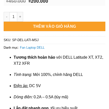
Giá
Giá
₫
450.000
₫
200.000
gốc
hiện
là:
tại
₫450.000.
là:
Quạt Tản Nhiệt DELL Latitude XT2 XFR - Lắp Đặt Nhanh Gọn |
₫200.000.
THÊM VÀO GIỎ HÀNG
SKU:
SP-DEL-LATI-MSJ
Danh mục:
Fan Laptop DELL
Tương thích hoàn hảo
với DELL Latitude XT, XT2,
XT2 XFR
Tình trạng:
Mới 100%, chính hãng DELL
Điện áp:
DC 5V
Dòng điện:
0.2A – 0.5A (tùy mã)
Lắp đặt nhanh gọn
, tối ưu hiệu suất