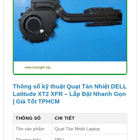
Thông số kỹ thuật Quạt Tản Nhiệt DELL
Latitude XT2 XFR – Lắp Đặt Nhanh Gọn
| Giá Tốt TPHCM
THÔNG SỐ
CHI TIẾT
Tên sản phẩm
Quạt Tản Nhiệt Laptop
Thương hiệu
DELL