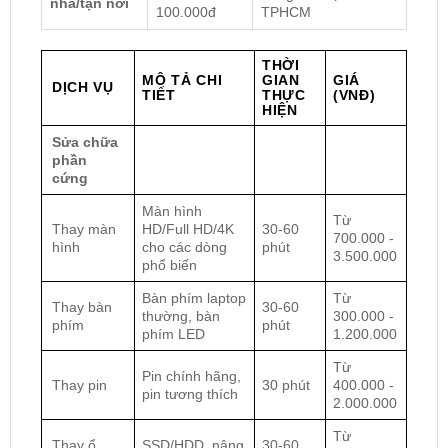
nhà/tận nơi
100.000đ
TPHCM
THỜI
MÔ TẢ CHI
GIAN
GIÁ
DỊCH VỤ
TIẾT
THỰC
(VNĐ)
HIỆN
Sửa chữa
phần
cứng
Màn hình
Từ
Thay màn
HD/Full HD/4K
30-60
700.000 -
hình
cho các dòng
phút
3.500.000
phổ biến
Bàn phím laptop
Từ
Thay bàn
30-60
thường, bàn
300.000 -
phím
phút
phím LED
1.200.000
Từ
Pin chính hãng,
Thay pin
30 phút
400.000 -
pin tương thích
2.000.000
Từ
Thay ổ
SSD/HDD, nâng
30-60