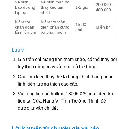
Vệ sinh,
Vệ sinh toàn bộ,
200.000 -
bảo dưỡng
thay keo tản
1-2 giờ
400.000
laptop
nhiệt
Kiểm tra,
Kiểm tra toàn
15-30
chẩn đoán
diện phần cứng
Miễn phí
phút
lỗi miễn phí
và phần mềm
Lưu ý:
Giá trên chỉ mang tính tham khảo, có thể thay đổi
tùy theo dòng máy và mức độ hư hỏng.
Các linh kiện thay thế là hàng chính hãng hoặc
linh kiện tương thích cao cấp.
Vui lòng liên hệ hotline 18006025 hoặc đến trực
tiếp tại Cửa Hàng Vi Tính Trường Thịnh để
được tư vấn chi tiết.
Lời khuyên từ chuyên gia và bảo