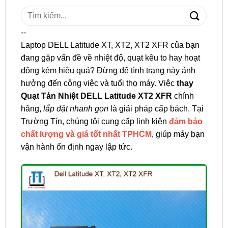
Tìm
kiếm:
--
Laptop DELL Latitude XT, XT2, XT2 XFR của bạn
đang gặp vấn đề về nhiệt độ, quạt kêu to hay hoạt
động kém hiệu quả? Đừng để tình trạng này ảnh
hưởng đến công việc và tuổi thọ máy. Việc
thay
Quạt Tản Nhiệt DELL Latitude XT2 XFR
chính
hãng,
lắp đặt nhanh gọn
là giải pháp cấp bách. Tại
Trường Tín, chúng tôi cung cấp linh kiện
đảm bảo
chất lượng và giá tốt nhất TPHCM
, giúp máy bạn
vận hành ổn định ngay lập tức.