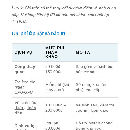
Lưu ý: Giá trên có thể thay đổi tùy thời điểm và nhà cung
cấp. Vui lòng liên hệ để có báo giá chính xác nhất tại
TPHCM.
Chi phí lắp đặt và bảo trì
MỨC PHÍ
DỊCH VỤ
THAM
MÔ TẢ
KHẢO
Công thay
50.000đ –
Bao gồm vệ sinh bụi
quạt
150.000đ
bẩn cơ bản
Tra keo tản
Miễn phí (khi
Sử dụng keo tản
nhiệt
thay quạt)
nhiệt cao cấp
CPU/GPU
Vệ sinh bảo
100.000đ –
Vệ sinh sâu, kiểm tra
dưỡng toàn
200.000đ
các linh kiện khác
diện
Phụ phí
Hỗ trợ nhanh chóng
Dịch vụ tại
50.000đ –
trong khu vực