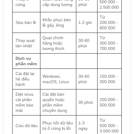
500.000 -
cứng
cấp dung lượng
phút
2.500.000
Từ
Khắc phục bản
Sửa bản lề
1-2 giờ
200.000 -
lề gãy, lỏng
800.000
Quạt chính
Từ
Thay quạt
30-60
hãng hoặc
300.000 -
tản nhiệt
phút
tương thích
700.000
Dịch vụ
phần mềm
Cài đặt lại
Windows,
30-60
150.000 -
hệ điều
macOS, Linux
phút
300.000
hành
Diệt virus,
Cài đặt bản
cài phần
quyền hoặc
200.000 -
30 phút
mềm bảo
phần mềm
500.000
mật
chuyên dụng
Từ
Phục hồi dữ liệu
1-3
Cứu dữ liệu
500.000 -
từ ổ cứng bị lỗi
ngày
3.000.000