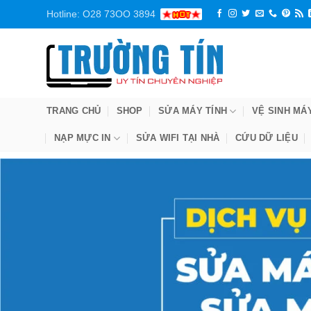
Bỏ
Hotline: O28 73OO 3894
qua
nội
dung
TRANG CHỦ
SHOP
SỬA MÁY TÍNH
VỆ SINH MÁ
NẠP MỰC IN
SỬA WIFI TẠI NHÀ
CỨU DỮ LIỆU