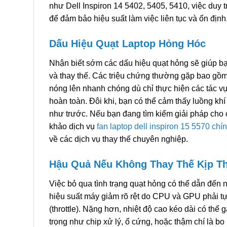
như Dell Inspiron 14 5402, 5405, 5410, việc duy tr
để đảm bảo hiệu suất làm việc liên tục và ổn định
Dấu Hiệu Quạt Laptop Hỏng Hóc
Nhận biết sớm các dấu hiệu quạt hỏng sẽ giúp b
và thay thế. Các triệu chứng thường gặp bao gồm
nóng lên nhanh chóng dù chỉ thực hiện các tác v
hoàn toàn. Đôi khi, bạn có thể cảm thấy luồng k
như trước. Nếu bạn đang tìm kiếm giải pháp cho
khảo dịch vụ
fan laptop dell inspiron 15 5570 chín
về các dịch vụ thay thế chuyên nghiệp.
Hậu Quả Nếu Không Thay Thế Kịp T
Việc bỏ qua tình trạng quạt hỏng có thể dẫn đến 
hiệu suất máy giảm rõ rệt do CPU và GPU phải tự
(throttle). Nặng hơn, nhiệt độ cao kéo dài có thể 
trọng như chip xử lý, ổ cứng, hoặc thậm chí là b