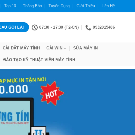
Top 10
Thông Báo
Tuyển Dụng
Giới Thiệu
Liên Hệ
07:30 - 17:30 (T2-CN)
0932015486
CÀI ĐẶT MÁY TÍNH
CÀI WIN
SỬA MÁY IN
ĐÀO TẠO KỸ THUẬT VIÊN MÁY TÍNH