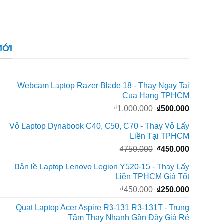
MỚI
Webcam Laptop Razer Blade 18 - Thay Ngay Tai
Cua Hang TPHCM
Giá
Giá
₫
1.000.000
₫
500.000
gốc
hiện
Vỏ Laptop Dynabook C40, C50, C70 - Thay Vỏ Lấy
là:
tại
Liền Tại TPHCM
₫1.000.000.
là:
Giá
Giá
₫
750.000
₫
450.000
₫500.000
gốc
hiện
Bản lề Laptop Lenovo Legion Y520-15 - Thay Lấy
là:
tại
Liền TPHCM Giá Tốt
₫750.000.
là:
Giá
Giá
₫
450.000
₫
250.000
₫450.000
gốc
hiện
Quạt Laptop Acer Aspire R3-131 R3-131T - Trung
là:
tại
Tâm Thay Nhanh Gần Đây Giá Rẻ
₫450.000.
là: