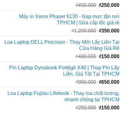
Giá
Giá
₫
450.000
₫
250.000
₫250.000
gốc
hiện
Máy in Xerox Phaser 6130 - Nạp mực tận nơi
là:
tại
TPHCM | Sửa cấp tốc giá rẻ
₫450.000.
là:
Giá
Giá
₫
1.200.000
₫
350.000
₫250.000
gốc
hiện
Loa Laptop DELL Precision - Thay Mới Lấy Liền Tại
là:
tại
Cửa Hàng Giá Rẻ
₫1.200.000.
là:
Giá
Giá
₫
400.000
₫
150.000
₫350.000
gốc
hiện
Pin Laptop Dynabook Portégé X40 | Thay Pin Lấy
là:
tại
Liền, Giá Tốt Tại TPHCM
₫400.000.
là:
Giá
Giá
₫
950.000
₫
650.000
₫150.000
gốc
hiện
Loa Laptop Fujitsu Lifebook - Thay loa chất lượng,
là:
tại
nhanh chóng tại TPHCM
₫950.000.
là:
Giá
Giá
₫
250.000
₫
150.000
₫650.000
gốc
hiện
là:
tại
₫250.000.
là:
₫150.000