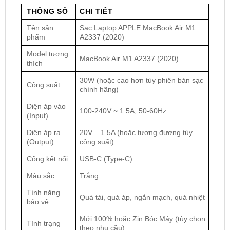
THÔNG SỐ
CHI TIẾT
Tên sản
Sạc Laptop APPLE MacBook Air M1
phẩm
A2337 (2020)
Model tương
MacBook Air M1 A2337 (2020)
thích
30W (hoặc cao hơn tùy phiên bản sạc
Công suất
chính hãng)
Điện áp vào
100-240V ~ 1.5A, 50-60Hz
(Input)
Điện áp ra
20V – 1.5A (hoặc tương đương tùy
(Output)
công suất)
Cổng kết nối
USB-C (Type-C)
Màu sắc
Trắng
Tính năng
Quá tải, quá áp, ngắn mạch, quá nhiệt
bảo vệ
Mới 100% hoặc Zin Bóc Máy (tùy chọn
Tình trạng
theo nhu cầu)