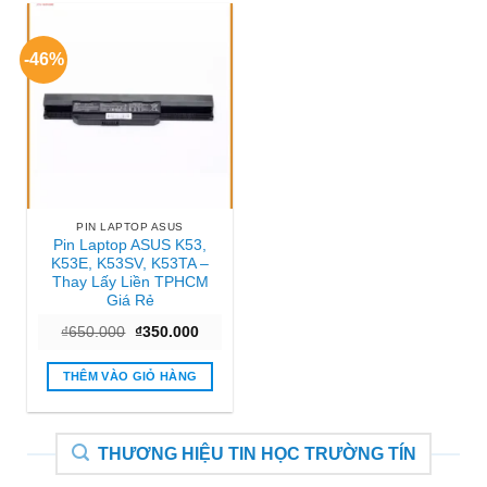
-46%
PIN LAPTOP ASUS
Pin Laptop ASUS K53,
K53E, K53SV, K53TA –
Thay Lấy Liền TPHCM
Giá Rẻ
Giá
Giá
₫
650.000
₫
350.000
gốc
hiện
là:
tại
₫650.000.
là:
THÊM VÀO GIỎ HÀNG
₫350.000.
THƯƠNG HIỆU TIN HỌC TRƯỜNG TÍN