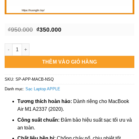
Giá
Giá
₫
950.000
₫
350.000
gốc
hiện
là:
tại
₫950.000.
là:
Sạc Laptop APPLE MacBook Air M1 A2337 (2020) - Thay Thế Chí
₫350.000.
THÊM VÀO GIỎ HÀNG
SKU:
SP-APP-MACB-NSQ
Danh mục:
Sạc Laptop APPLE
Tương thích hoàn hảo:
Dành riêng cho MacBook
Air M1 A2337 (2020).
Công suất chuẩn:
Đảm bảo hiệu suất sạc tối ưu và
an toàn.
Chất liệu bền bỉ:
Chống cháy nổ, chịu nhiệt tốt.