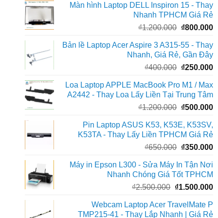
Màn hình Laptop DELL Inspiron 15 - Thay
là:
t
Nhanh TPHCM Giá Rẻ
₫3.000.000.
l
Giá
G
₫
1.200.000
₫
800.000
₫
gốc
h
Bản lề Laptop Acer Aspire 3 A315-55 - Thay
là:
t
Nhanh, Giá Rẻ, Gần Đây
₫1.200.000
l
Giá
G
₫
400.000
₫
250.000
₫
gốc
h
Loa Laptop APPLE MacBook Pro M1 / Max
là:
t
A2442 - Thay Loa Lấy Liền Tại Trung Tâm
₫400.000.
l
Giá
G
₫
1.200.000
₫
500.000
₫
gốc
h
Pin Laptop ASUS K53, K53E, K53SV,
là:
t
K53TA - Thay Lấy Liền TPHCM Giá Rẻ
₫1.200.000
l
Giá
G
₫
650.000
₫
350.000
₫
gốc
h
Máy in Epson L300 - Sửa Máy In Tận Nơi
là:
t
Nhanh Chóng Giá Tốt TPHCM
₫650.000.
l
Giá
G
₫
2.500.000
₫
1.500.000
₫
gốc
h
Webcam Laptop Acer TravelMate P
là:
t
TMP215-41 - Thay Lắp Nhanh | Giá Rẻ
₫2.500.000.
l