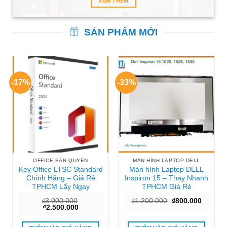
XEM THÊM
SẢN PHẨM MỚI
-17%
-33%
OFFICE BẢN QUYỀN
MÀN HÌNH LAPTOP DELL
Key Office LTSC Standard
Màn hình Laptop DELL
Chính Hãng – Giá Rẻ
Inspiron 15 – Thay Nhanh
TPHCM Lấy Ngay
TPHCM Giá Rẻ
Giá
Giá
₫
3.000.000
₫
1.200.000
₫
800.000
Giá
Giá
gốc
hiện
₫
2.500.000
gốc
hiện
là:
tại
là:
tại
₫1.200.000.
là:
₫3.000.000.
là:
₫800.00