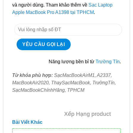
và người dùng. Tham khảo thêm về
Sạc Laptop
Apple MacBook Pro A1398 tại TPHCM
.
Năng lượng bền bỉ từ
Trường Tín
.
Từ khóa phù hợp:
SạcMacBookAirM1, A2337,
MacBookAir2020, ThaySạcMacBook, TrườngTín,
SạcMacBookChínhHãng, TPHCM
Xếp Hạng product
Bài Viết Khác