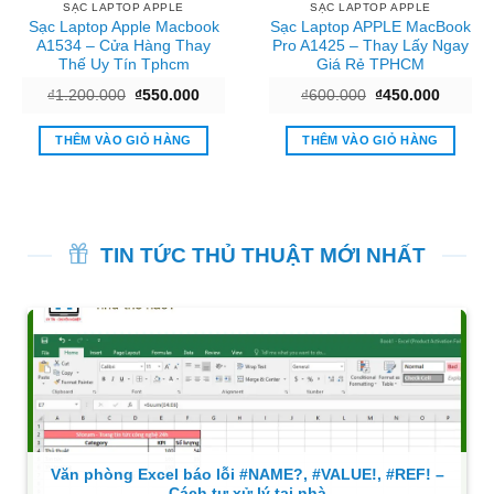
SẠC LAPTOP APPLE
SẠC LAPTOP APPLE
Sạc Laptop Apple Macbook
Sạc Laptop APPLE MacBook
A1534 – Cửa Hàng Thay
Pro A1425 – Thay Lấy Ngay
Thế Uy Tín Tphcm
Giá Rẻ TPHCM
Giá
Giá
Giá
Giá
₫
1.200.000
₫
550.000
₫
600.000
₫
450.000
gốc
hiện
gốc
hiện
là:
tại
là:
tại
₫1.200.000.
là:
₫600.000.
là:
THÊM VÀO GIỎ HÀNG
THÊM VÀO GIỎ HÀNG
00.
₫550.000.
₫450.00
TIN TỨC THỦ THUẬT MỚI NHẤT
Văn phòng Excel báo lỗi #NAME?, #VALUE!, #REF! –
Cách tự xử lý tại nhà