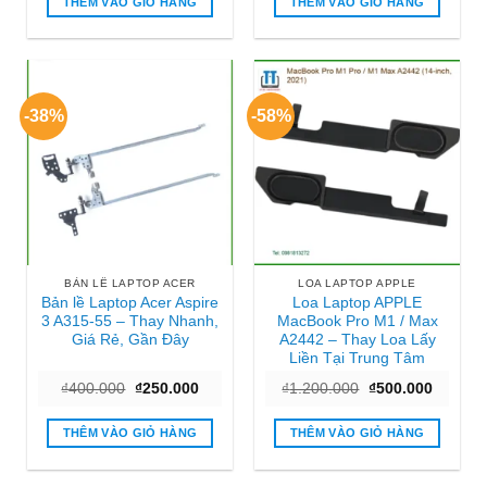
THÊM VÀO GIỎ HÀNG
THÊM VÀO GIỎ HÀNG
₫2.500.000.
-38%
-58%
BẢN LỀ LAPTOP ACER
LOA LAPTOP APPLE
Bản lề Laptop Acer Aspire
Loa Laptop APPLE
3 A315-55 – Thay Nhanh,
MacBook Pro M1 / Max
Giá Rẻ, Gần Đây
A2442 – Thay Loa Lấy
Liền Tại Trung Tâm
Giá
Giá
Giá
Giá
₫
400.000
₫
250.000
₫
1.200.000
₫
500.000
gốc
hiện
gốc
hiện
là:
tại
là:
tại
₫400.000.
là:
₫1.200.000.
là:
THÊM VÀO GIỎ HÀNG
THÊM VÀO GIỎ HÀNG
₫250.000.
₫500.00