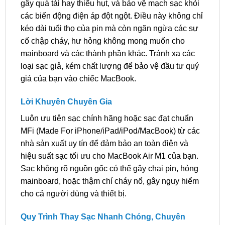
gây quá tải hay thiếu hụt, và bảo vệ mạch sạc khỏi
các biến động điện áp đột ngột. Điều này không chỉ
kéo dài tuổi thọ của pin mà còn ngăn ngừa các sự
cố chập cháy, hư hỏng không mong muốn cho
mainboard và các thành phần khác. Tránh xa các
loại sạc giả, kém chất lượng để bảo vệ đầu tư quý
giá của bạn vào chiếc MacBook.
Lời Khuyên Chuyên Gia
Luôn ưu tiên sạc chính hãng hoặc sạc đạt chuẩn
MFi (Made For iPhone/iPad/iPod/MacBook) từ các
nhà sản xuất uy tín để đảm bảo an toàn điện và
hiệu suất sạc tối ưu cho MacBook Air M1 của bạn.
Sạc không rõ nguồn gốc có thể gây chai pin, hỏng
mainboard, hoặc thậm chí cháy nổ, gây nguy hiểm
cho cả người dùng và thiết bị.
Quy Trình Thay Sạc Nhanh Chóng, Chuyên