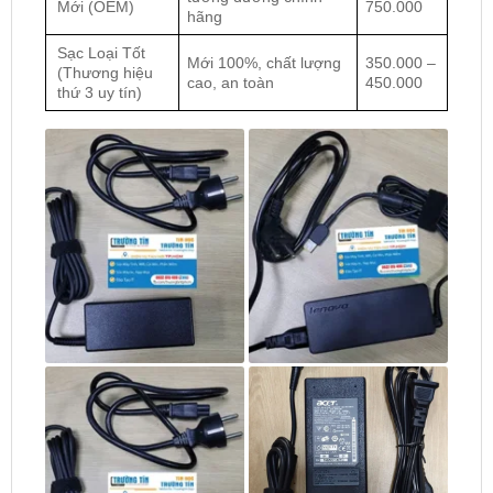
Mới (OEM)
750.000
hãng
Sạc Loại Tốt
Mới 100%, chất lượng
350.000 –
(Thương hiệu
cao, an toàn
450.000
thứ 3 uy tín)