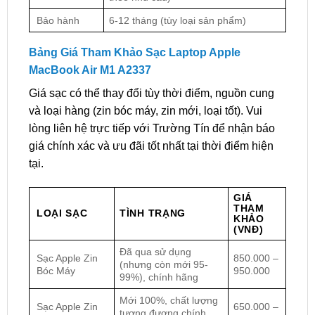
Bảo hành
6-12 tháng (tùy loại sản phẩm)
Bảng Giá Tham Khảo Sạc Laptop Apple
MacBook Air M1 A2337
Giá sạc có thể thay đổi tùy thời điểm, nguồn cung
và loại hàng (zin bóc máy, zin mới, loại tốt). Vui
lòng liên hệ trực tiếp với Trường Tín để nhận báo
giá chính xác và ưu đãi tốt nhất tại thời điểm hiện
tại.
GIÁ
THAM
LOẠI SẠC
TÌNH TRẠNG
KHẢO
(VNĐ)
Đã qua sử dụng
Sạc Apple Zin
850.000 –
(nhưng còn mới 95-
Bóc Máy
950.000
99%), chính hãng
Mới 100%, chất lượng
Sạc Apple Zin
650.000 –
tương đương chính