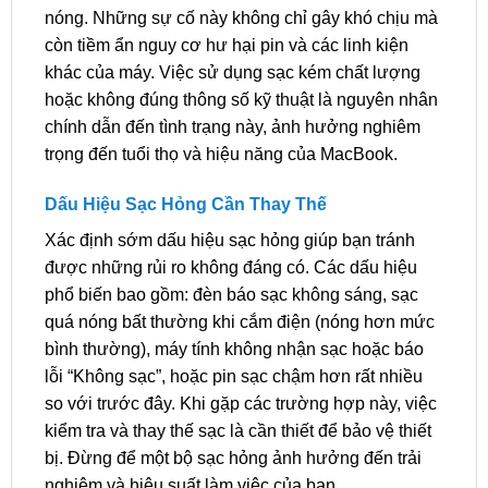
nóng. Những sự cố này không chỉ gây khó chịu mà
còn tiềm ẩn nguy cơ hư hại pin và các linh kiện
khác của máy. Việc sử dụng sạc kém chất lượng
hoặc không đúng thông số kỹ thuật là nguyên nhân
chính dẫn đến tình trạng này, ảnh hưởng nghiêm
trọng đến tuổi thọ và hiệu năng của MacBook.
Dấu Hiệu Sạc Hỏng Cần Thay Thế
Xác định sớm dấu hiệu sạc hỏng giúp bạn tránh
được những rủi ro không đáng có. Các dấu hiệu
phổ biến bao gồm: đèn báo sạc không sáng, sạc
quá nóng bất thường khi cắm điện (nóng hơn mức
bình thường), máy tính không nhận sạc hoặc báo
lỗi “Không sạc”, hoặc pin sạc chậm hơn rất nhiều
so với trước đây. Khi gặp các trường hợp này, việc
kiểm tra và thay thế sạc là cần thiết để bảo vệ thiết
bị. Đừng để một bộ sạc hỏng ảnh hưởng đến trải
nghiệm và hiệu suất làm việc của bạn.