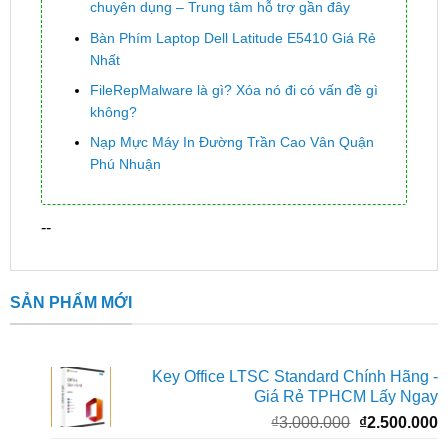
chuyên dụng – Trung tâm hỗ trợ gần đây
Bàn Phím Laptop Dell Latitude E5410 Giá Rẻ
Nhất
FileRepMalware là gì? Xóa nó đi có vấn đề gì
không?
Nạp Mực Máy In Đường Trần Cao Vân Quận
Phú Nhuận
--
SẢN PHẨM MỚI
Key Office LTSC Standard Chính Hãng -
Giá Rẻ TPHCM Lấy Ngay
Giá
G
₫
3.000.000
₫
2.500.000
gốc
h