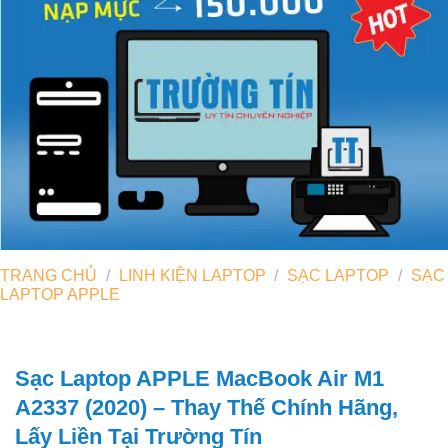
TRANG CHỦ
/
LINH KIỆN LAPTOP
/
SẠC LAPTOP
/
SẠC
LAPTOP APPLE
Sạc Laptop APPLE MacBook Air M1
A2337 (2020) – Thay Thế Chính Hãng,
Lấy Liền Tại Trường Tín