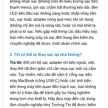
không nhận sạc (không hiển thị biểu tượng sạc trên
thanh menu), pin sạc chậm bất thường kéo dài, đèn
LED trên đầu sạc không sáng hoặc nhấp nháy liên
tục, sạc hoặc adapter nóng quá mức khi sử dụng
(không chỉ ấm mà là nóng rát), hoặc có mùi khét lạ
phát ra từ sạc. Nếu gặp một trong các dấu hiệu này,
bạn nên mang máy và sạc đến trung tâm kiểm tra
chuyên nghiệp để được chẩn đoán chính xác.
2. Tôi có thể tự thay sạc tại nhà không?
Trả lời:
Đối với bộ sạc adapter rời bên ngoài, việc
thay thế rất đơn giản: chỉ cần mua sạc mới và cắm
vào. Tuy nhiên, nếu vấn đề nằm ở cổng sạc trên
máy MacBook (cổng USB-C) hoặc các linh kiện
bên trong máy liên quan đến mạch sạc, bạn không
nên tự ý tháo lắp để tránh gây hư hỏng nghiêm
trọng hơn cho thiết bị. Hãy đưa máy đến các trung
tâm chuyên nghiệp như Trường Tín để được kiểm