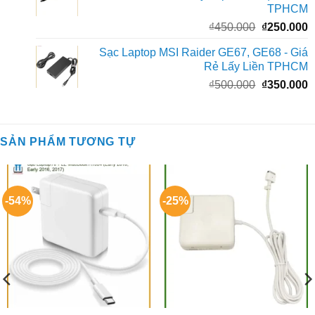
TPHCM
₫
Giá
G
₫
450.000
₫
250.000
gốc
h
Sạc Laptop MSI Raider GE67, GE68 - Giá
là:
t
Rẻ Lấy Liền TPHCM
₫450.000.
l
Giá
G
₫
500.000
₫
350.000
₫
gốc
h
là:
t
₫500.000.
l
SẢN PHẨM TƯƠNG TỰ
₫
-54%
-25%