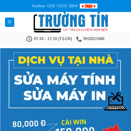
Bỏ
Hotline: O28 73OO 3894
qua
nội
dung
07:30 - 17:30 (T2-CN)
0932015486