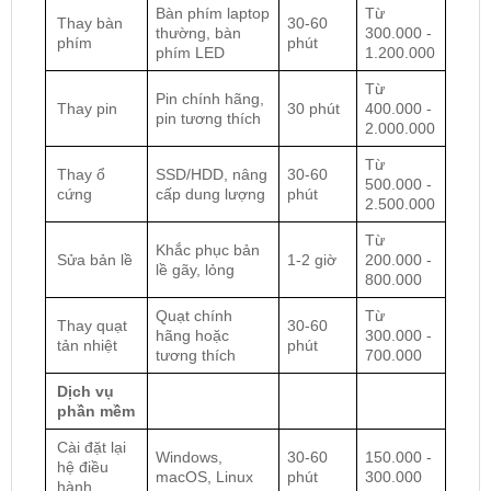
Bàn phím laptop
Từ
Thay bàn
30-60
thường, bàn
300.000 -
phím
phút
phím LED
1.200.000
Từ
Pin chính hãng,
Thay pin
30 phút
400.000 -
pin tương thích
2.000.000
Từ
Thay ổ
SSD/HDD, nâng
30-60
500.000 -
cứng
cấp dung lượng
phút
2.500.000
Từ
Khắc phục bản
Sửa bản lề
1-2 giờ
200.000 -
lề gãy, lỏng
800.000
Quạt chính
Từ
Thay quạt
30-60
hãng hoặc
300.000 -
tản nhiệt
phút
tương thích
700.000
Dịch vụ
phần mềm
Cài đặt lại
Windows,
30-60
150.000 -
hệ điều
macOS, Linux
phút
300.000
hành