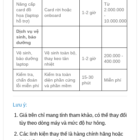
Nâng cấp
Từ
card đồ
Card rời hoặc
2.000.000
1-2 giờ
họa (laptop
onboard
-
hỗ trợ)
10.000.000
Dịch vụ vệ
sinh, bảo
dưỡng
Vệ sinh,
Vệ sinh toàn bộ,
200.000 -
bảo dưỡng
thay keo tản
1-2 giờ
400.000
laptop
nhiệt
Kiểm tra,
Kiểm tra toàn
15-30
chẩn đoán
diện phần cứng
Miễn phí
phút
lỗi miễn phí
và phần mềm
Lưu ý:
Giá trên chỉ mang tính tham khảo, có thể thay đổi
tùy theo dòng máy và mức độ hư hỏng.
Các linh kiện thay thế là hàng chính hãng hoặc