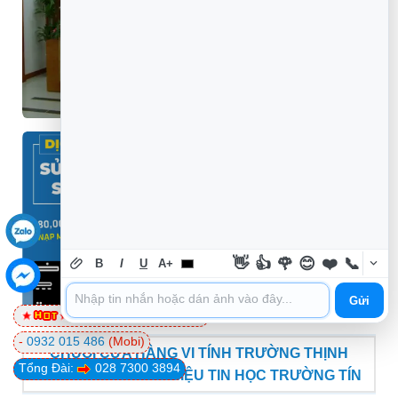
👋
👍
🌹
😊
❤️
📞
B
I
U
A+
Gửi
0981 81 32 72
(Viettel)
-
0932 015 486
(Mobi)
CHUỖI CỬA HÀNG VI TÍNH TRƯỜNG THỊNH
Tổng Đài:
028 7300 3894
GROUP - THƯƠNG HIỆU TIN HỌC TRƯỜNG TÍN