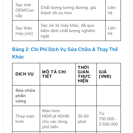
Sạc mới
Chất lượng tương đương, giá
Liên
OEM/Cao
thành tối ưu hơn.
hệ
cấp
Sạc zin từ máy khác, đã qua
Sạc tháo
Liên
kiểm định chất lượng nghiêm
máy (zin)
hệ
ngặt.
Bảng 2: Chi Phí Dịch Vụ Sửa Chữa & Thay Thế
Khác
THỜI
MÔ TẢ CHI
GIAN
GIÁ
DỊCH VỤ
TIẾT
THỰC
(VNĐ)
HIỆN
Sửa chữa
phần
cứng
Màn hình
Từ
Thay màn
HD/Full HD/4K
30-60
700.000 -
hình
cho các dòng
phút
3.500.000
phổ biến