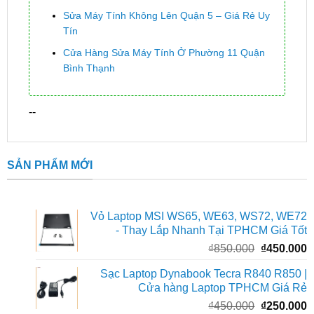
Sửa Máy Tính Không Lên Quận 5 – Giá Rẻ Uy
Tín
Cửa Hàng Sửa Máy Tính Ở Phường 11 Quận
Bình Thạnh
--
SẢN PHẨM MỚI
Vỏ Laptop MSI WS65, WE63, WS72, WE72
- Thay Lắp Nhanh Tại TPHCM Giá Tốt
Giá
G
₫
850.000
₫
450.000
gốc
h
Sạc Laptop Dynabook Tecra R840 R850 |
là:
t
Cửa hàng Laptop TPHCM Giá Rẻ
₫850.000.
l
Giá
G
₫
450.000
₫
250.000
₫