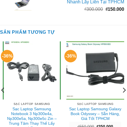
Nhanh Lấy Liền Tại TPHCM
₫1.200.000
l
Giá
G
₫
300.000
₫
150.000
₫
gốc
h
là:
t
₫300.000.
l
SẢN PHẨM TƯƠNG TỰ
₫
-36%
-36%
SẠC LAPTOP SAMSUNG
SẠC LAPTOP SAMSUNG
Sạc Laptop Samsung
Sạc Laptop Samsung Galaxy
Notebook 3 Np300e4a,
Book Odyssey – Sẵn Hàng,
Np300e5a, Np300e5c Zin –
Giá Tốt TPHCM
Trung Tâm Thay Thế Lấy
Giá
Giá
₫
550.000
₫
350.000