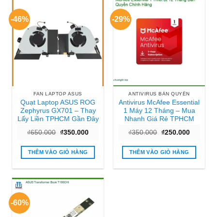
-46%
-29%
FAN LAPTOP ASUS
ANTIVIRUS BẢN QUYỀN
Quạt Laptop ASUS ROG
Antivirus McAfee Essential
Zephyrus GX701 – Thay
1 Máy 12 Tháng – Mua
Lấy Liền TPHCM Gần Đây
Nhanh Giá Rẻ TPHCM
Giá
Giá
Giá
Giá
₫
650.000
₫
350.000
₫
350.000
₫
250.000
gốc
hiện
gốc
hiện
là:
tại
là:
tại
₫650.000.
là:
₫350.000.
là:
THÊM VÀO GIỎ HÀNG
THÊM VÀO GIỎ HÀNG
₫350.000.
₫250.000
-60%