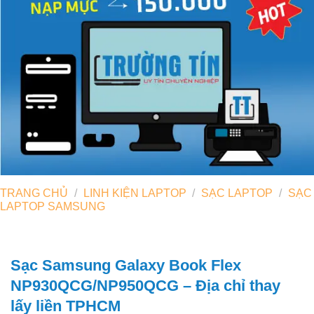
TRANG CHỦ
/
LINH KIỆN LAPTOP
/
SẠC LAPTOP
/
SẠC
LAPTOP SAMSUNG
Sạc Samsung Galaxy Book Flex
NP930QCG/NP950QCG – Địa chỉ thay
lấy liền TPHCM