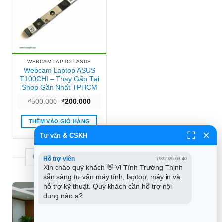
WEBCAM LAPTOP ASUS
Webcam Laptop ASUS
T100CHI – Thay Gấp Tại
Shop Gần Nhất TPHCM
Giá
Giá
₫
500.000
₫
200.000
gốc
hiện
là:
tại
₫500.000.
là:
THÊM VÀO GIỎ HÀNG
₫200.000.
Tư vấn & CSKH
THƯƠNG HIỆU TIN HỌC TRƯỜNG TÍN
Hỗ trợ viên
7/8/2026 03:40
Xin chào quý khách 👋 Vi Tính Trường Thịnh 
sẵn sàng tư vấn máy tính, laptop, máy in và 
hỗ trợ kỹ thuật. Quý khách cần hỗ trợ nội 
dung nào ạ?