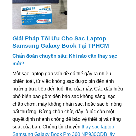
Giải Pháp Tối Ưu Cho Sạc Laptop
Samsung Galaxy Book Tại TPHCM
Chẩn đoán chuyên sâu: Khi nào cần thay sạc
mới?
Một sạc laptop gặp vấn đề có thể gây ra nhiều
phiền toái, từ việc không sạc được pin đến ảnh
hưởng trực tiếp đến tuổi thọ của máy. Các dấu hiệu
phổ biến bao gồm đèn báo sạc không sáng, sạc
chập chờn, máy không nhận sạc, hoặc sạc bị nóng
bất thường. Đừng chần chừ, đây là lúc cần một
quyết định nhanh chóng để bảo vệ thiết bị và năng
suất của bạn. Chúng tôi chuyên
thay sạc laptop
Samsung Galaxy Book Pro 360 NP930QDB lấy