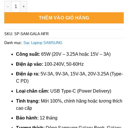
₫950.000.
là:
Sạc Samsung Galaxy Book Flex NP930QCG/NP950QCG - Địa chỉ 
₫550.000.
THÊM VÀO GIỎ HÀNG
SKU:
SP-SAM-GALA-NFR
Danh mục:
Sạc Laptop SAMSUNG
Công suất:
65W (20V – 3.25A hoặc 15V – 3A)
Điện áp vào:
100-240V, 50-60Hz
Điện áp ra:
5V-3A, 9V-3A, 15V-3A, 20V-3.25A (Type-
C PD)
Loại chân cắm:
USB Type-C (Power Delivery)
Tình trạng:
Mới 100%, chính hãng hoặc tương thích
cao cấp
Bảo hành:
12 tháng
Tương thích:
Dòng Samsung Galaxy Book, Galaxy