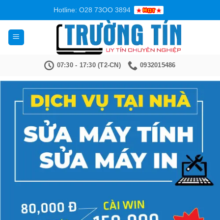
Bỏ
Hotline: O28 73OO 3894
qua
nội
dung
07:30 - 17:30 (T2-CN)
0932015486