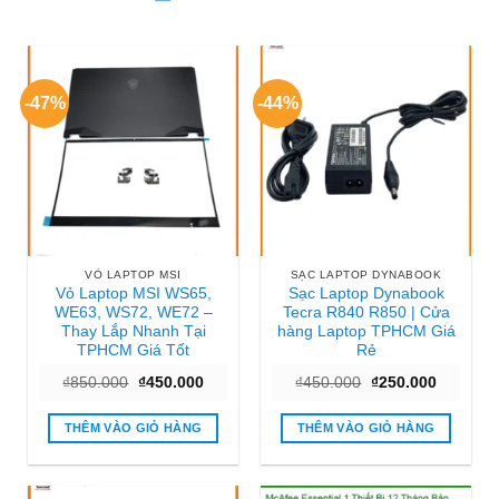
-47%
-44%
VỎ LAPTOP MSI
SẠC LAPTOP DYNABOOK
Vỏ Laptop MSI WS65,
Sạc Laptop Dynabook
WE63, WS72, WE72 –
Tecra R840 R850 | Cửa
Thay Lắp Nhanh Tại
hàng Laptop TPHCM Giá
TPHCM Giá Tốt
Rẻ
Giá
Giá
Giá
Giá
₫
850.000
₫
450.000
₫
450.000
₫
250.000
gốc
hiện
gốc
hiện
là:
tại
là:
tại
₫850.000.
là:
₫450.000.
là:
THÊM VÀO GIỎ HÀNG
THÊM VÀO GIỎ HÀNG
₫450.000.
₫250.000