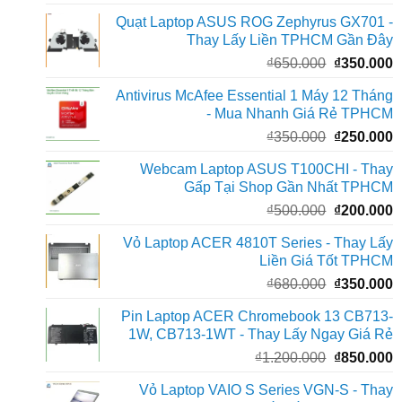
gốc
h
Quạt Laptop ASUS ROG Zephyrus GX701 -
là:
t
Thay Lấy Liền TPHCM Gần Đây
₫450.000.
l
Giá
G
₫
650.000
₫
350.000
₫
gốc
h
Antivirus McAfee Essential 1 Máy 12 Tháng
là:
t
- Mua Nhanh Giá Rẻ TPHCM
₫650.000.
l
Giá
G
₫
350.000
₫
250.000
₫
gốc
h
Webcam Laptop ASUS T100CHI - Thay
là:
t
Gấp Tại Shop Gần Nhất TPHCM
₫350.000.
l
Giá
G
₫
500.000
₫
200.000
₫
gốc
h
Vỏ Laptop ACER 4810T Series - Thay Lấy
là:
t
Liền Giá Tốt TPHCM
₫500.000.
l
Giá
G
₫
680.000
₫
350.000
₫
gốc
h
Pin Laptop ACER Chromebook 13 CB713-
là:
t
1W, CB713-1WT - Thay Lấy Ngay Giá Rẻ
₫680.000.
l
Giá
G
₫
1.200.000
₫
850.000
₫
gốc
h
Vỏ Laptop VAIO S Series VGN-S - Thay
là:
t