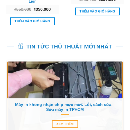
Liền
gốc
hiện
là:
tại
Giá
Giá
₫
550.000
₫
350.000
₫550.000.
là:
THÊM VÀO GIỎ HÀNG
gốc
hiện
₫350.00
là:
tại
0.
₫550.000.
là:
THÊM VÀO GIỎ HÀNG
₫350.000.
TIN TỨC THỦ THUẬT MỚI NHẤT
Máy in không nhận chip mực mới: Lỗi, cách sửa –
Sửa máy in TPHCM
XEM THÊM