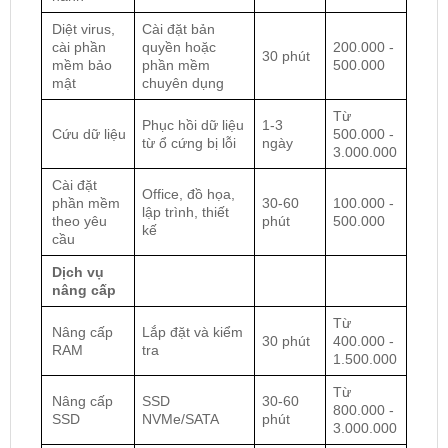
Diệt virus,
Cài đặt bản
cài phần
quyền hoặc
200.000 -
30 phút
mềm bảo
phần mềm
500.000
mật
chuyên dụng
Từ
Phục hồi dữ liệu
1-3
Cứu dữ liệu
500.000 -
từ ổ cứng bị lỗi
ngày
3.000.000
Cài đặt
Office, đồ họa,
phần mềm
30-60
100.000 -
lập trình, thiết
theo yêu
phút
500.000
kế
cầu
Dịch vụ
nâng cấp
Từ
Nâng cấp
Lắp đặt và kiểm
30 phút
400.000 -
RAM
tra
1.500.000
Từ
Nâng cấp
SSD
30-60
800.000 -
SSD
NVMe/SATA
phút
3.000.000