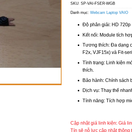
SKU:
SP-VAI-FSER-WGB
Danh mục:
Webcam Laptop VAIO
Độ phân giải: HD 720p 
Kết nối: Module tích h
Tương thích: Đa dạng 
F2x, VJF15x) và Fit-se
Tình trạng: Linh kiện 
thích.
Bảo hành: Chính sách b
Dịch vụ: Thay thế nhanh
Tính năng: Tích hợp mic
Cập nhật giá linh kiện: Giá l
Tín sẽ nỗ lực cập nhật thông 