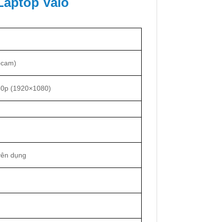
Laptop Vaio
bcam)
80p (1920×1080)
uyên dụng