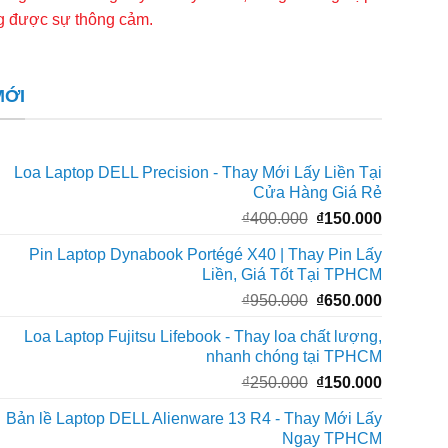
ng được sự thông cảm.
MỚI
Loa Laptop DELL Precision - Thay Mới Lấy Liền Tại
Cửa Hàng Giá Rẻ
Giá
Giá
₫
400.000
₫
150.000
gốc
hiện
Pin Laptop Dynabook Portégé X40 | Thay Pin Lấy
là:
tại
Liền, Giá Tốt Tại TPHCM
₫400.000.
là:
Giá
Giá
₫
950.000
₫
650.000
₫150.000
gốc
hiện
Loa Laptop Fujitsu Lifebook - Thay loa chất lượng,
là:
tại
nhanh chóng tại TPHCM
₫950.000.
là:
Giá
Giá
₫
250.000
₫
150.000
₫650.000
gốc
hiện
Bản lề Laptop DELL Alienware 13 R4 - Thay Mới Lấy
là:
tại
Ngay TPHCM
₫250.000.
là: