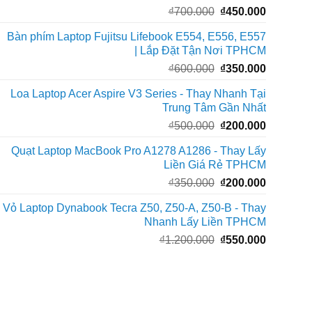
Giá
Giá
₫
700.000
₫
450.000
₫150.000
gốc
hiện
Bàn phím Laptop Fujitsu Lifebook E554, E556, E557
là:
tại
| Lắp Đặt Tận Nơi TPHCM
₫700.000.
là:
Giá
Giá
₫
600.000
₫
350.000
₫450.000
gốc
hiện
Loa Laptop Acer Aspire V3 Series - Thay Nhanh Tại
là:
tại
Trung Tâm Gần Nhất
₫600.000.
là:
Giá
Giá
₫
500.000
₫
200.000
₫350.000
gốc
hiện
Quạt Laptop MacBook Pro A1278 A1286 - Thay Lấy
là:
tại
Liền Giá Rẻ TPHCM
₫500.000.
là:
Giá
Giá
₫
350.000
₫
200.000
₫200.000
gốc
hiện
Vỏ Laptop Dynabook Tecra Z50, Z50-A, Z50-B - Thay
là:
tại
Nhanh Lấy Liền TPHCM
₫350.000.
là:
Giá
Giá
₫
1.200.000
₫
550.000
₫200.000
gốc
hiện
là:
tại
₫1.200.000.
là:
₫550.000