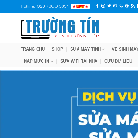
Bỏ
Hotline: O28 73OO 3894
qua
nội
dung
TRANG CHỦ
SHOP
SỬA MÁY TÍNH
VỆ SINH MÁ
NẠP MỰC IN
SỬA WIFI TẠI NHÀ
CỨU DỮ LIỆU