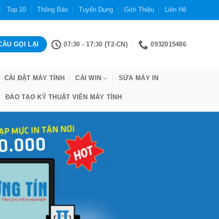
Top 10
Thông Báo
Tuyển Dụng
Giới Thiệu
Liên Hệ
07:30 - 17:30 (T2-CN)
0932015486
CÀI ĐẶT MÁY TÍNH
CÀI WIN
SỬA MÁY IN
ĐÀO TẠO KỸ THUẬT VIÊN MÁY TÍNH