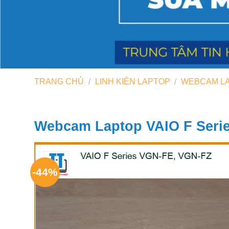
TRANG CHỦ
/
LINH KIỆN LAPTOP
/
WEBCAM L
Webcam Laptop VAIO F Serie
-44%