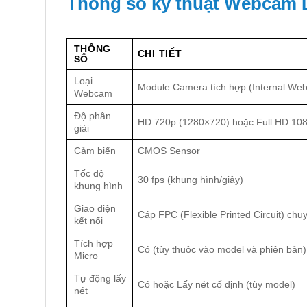
Thông số kỹ thuật Webcam 
THÔNG
CHI TIẾT
SỐ
Loại
Module Camera tích hợp (Internal We
Webcam
Độ phân
HD 720p (1280×720) hoặc Full HD 10
giải
Cảm biến
CMOS Sensor
Tốc độ
30 fps (khung hình/giây)
khung hình
Giao diện
Cáp FPC (Flexible Printed Circuit) ch
kết nối
Tích hợp
Có (tùy thuộc vào model và phiên bản)
Micro
Tự động lấy
Có hoặc Lấy nét cố định (tùy model)
nét