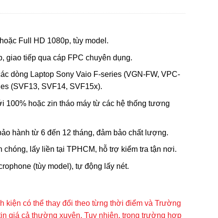
hoặc Full HD 1080p, tùy model.
ợp, giao tiếp qua cáp FPC chuyên dụng.
các dòng Laptop Sony Vaio F-series (VGN-FW, VPC-
ries (SVF13, SVF14, SVF15x).
mới 100% hoặc zin tháo máy từ các hệ thống tương
ảo hành từ 6 đến 12 tháng, đảm bảo chất lượng.
 chóng, lấy liền tại TPHCM, hỗ trợ kiểm tra tận nơi.
rophone (tùy model), tự động lấy nét.
inh kiện có thể thay đổi theo từng thời điểm và Trường
tin giá cả thường xuyên. Tuy nhiên, trong trường hợp