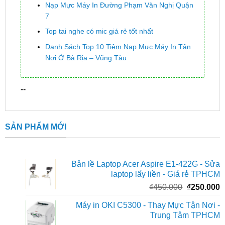
Nạp Mực Máy In Đường Phạm Văn Nghị Quận
7
Top tai nghe có mic giá rẻ tốt nhất
Danh Sách Top 10 Tiệm Nạp Mực Máy In Tận
Nơi Ở Bà Rịa – Vũng Tàu
--
SẢN PHẨM MỚI
Bản lề Laptop Acer Aspire E1-422G - Sửa
laptop lấy liền - Giá rẻ TPHCM
Giá
G
₫
450.000
₫
250.000
gốc
h
Máy in OKI C5300 - Thay Mực Tận Nơi -
là:
t
Trung Tâm TPHCM
₫450.000.
l