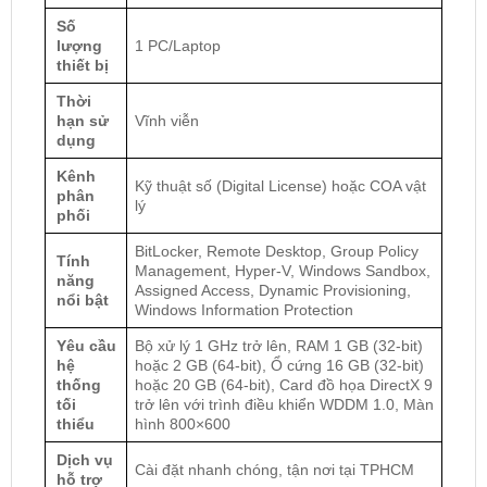
Số
lượng
1 PC/Laptop
thiết bị
Thời
hạn sử
Vĩnh viễn
dụng
Kênh
Kỹ thuật số (Digital License) hoặc COA vật
phân
lý
phối
BitLocker, Remote Desktop, Group Policy
Tính
Management, Hyper-V, Windows Sandbox,
năng
Assigned Access, Dynamic Provisioning,
nổi bật
Windows Information Protection
Yêu cầu
Bộ xử lý 1 GHz trở lên, RAM 1 GB (32-bit)
hệ
hoặc 2 GB (64-bit), Ổ cứng 16 GB (32-bit)
thống
hoặc 20 GB (64-bit), Card đồ họa DirectX 9
tối
trở lên với trình điều khiển WDDM 1.0, Màn
thiểu
hình 800×600
Dịch vụ
Cài đặt nhanh chóng, tận nơi tại TPHCM
hỗ trợ