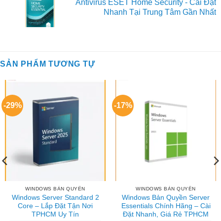
Antivirus ESET Home Security - Cài Đặt
là:
t
Nhanh Tại Trung Tâm Gần Nhất
₫600.000.
l
₫
SẢN PHẨM TƯƠNG TỰ
-29%
-17%
WINDOWS BẢN QUYỀN
WINDOWS BẢN QUYỀN
Windows Server Standard 2
Windows Bản Quyền Server
Core – Lắp Đặt Tận Nơi
Essentials Chính Hãng – Cài
TPHCM Uy Tín
Đặt Nhanh, Giá Rẻ TPHCM