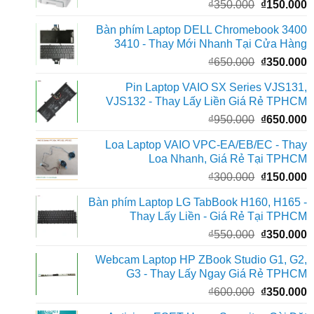
Giá
G
₫
350.000
₫
150.000
₫
gốc
h
Bàn phím Laptop DELL Chromebook 3400
là:
t
3410 - Thay Mới Nhanh Tại Cửa Hàng
₫350.000.
l
Giá
G
₫
650.000
₫
350.000
₫
gốc
h
Pin Laptop VAIO SX Series VJS131,
là:
t
VJS132 - Thay Lấy Liền Giá Rẻ TPHCM
₫650.000.
l
Giá
G
₫
950.000
₫
650.000
₫
gốc
h
Loa Laptop VAIO VPC-EA/EB/EC - Thay
là:
t
Loa Nhanh, Giá Rẻ Tại TPHCM
₫950.000.
l
Giá
G
₫
300.000
₫
150.000
₫
gốc
h
Bàn phím Laptop LG TabBook H160, H165 -
là:
t
Thay Lấy Liền - Giá Rẻ Tại TPHCM
₫300.000.
l
Giá
G
₫
550.000
₫
350.000
₫
gốc
h
Webcam Laptop HP ZBook Studio G1, G2,
là:
t
G3 - Thay Lấy Ngay Giá Rẻ TPHCM
₫550.000.
l
Giá
G
₫
600.000
₫
350.000
₫
gốc
h