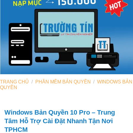
TRANG CHỦ
/
PHẦN MỀM BẢN QUYỀN
/
WINDOWS BẢN
QUYỀN
Windows Bản Quyền 10 Pro – Trung
Tâm Hỗ Trợ Cài Đặt Nhanh Tận Nơi
TPHCM