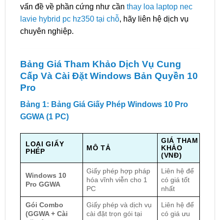
vấn đề về phần cứng như cần
thay loa laptop nec
lavie hybrid pc hz350 tại chỗ
, hãy liên hệ dịch vụ
chuyên nghiệp.
Bảng Giá Tham Khảo Dịch Vụ Cung
Cấp Và Cài Đặt Windows Bản Quyền 10
Pro
Bảng 1: Bảng Giá Giấy Phép Windows 10 Pro
GGWA (1 PC)
GIÁ THAM
LOẠI GIẤY
MÔ TẢ
KHẢO
PHÉP
(VNĐ)
Giấy phép hợp pháp
Liên hệ để
Windows 10
hóa vĩnh viễn cho 1
có giá tốt
Pro GGWA
PC
nhất
Gói Combo
Giấy phép và dịch vụ
Liên hệ để
(GGWA + Cài
cài đặt trọn gói tại
có giá ưu