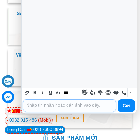
Surface Pen bị hao pin nhanh bất thường có phải
lỗi bút? – Trung tâm sửa chữa uy tín TPHCM
XEM THÊM
Vệ Sinh Laptop Bị Bụi Bám Kín Tản Nhiệt Quận 1 –
Địa chỉ uy tín
XEM THÊM
👋
👍
🌹
😊
❤️
📞
B
I
U
A+
Thủ thuật Máy in cuốn giấy lệch – Cách xử lý
nhanh tại nhà
Gửi
0981 81 32 72
(Viettel)
XEM THÊM
-
0932 015 486
(Mobi)
Tổng Đài:
028 7300 3894
SẢN PHẨM MỚI