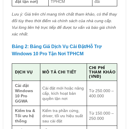
đặt tận nơi)
TPHCM
đãi
Lưu ý: Giá trên chỉ mang tính chất tham khảo, có thể thay
đổi tùy theo thời điểm và chính sách của nhà cung cấp.
Vui lòng liên hệ trực tiếp để được tư vấn và báo giá chính
xác nhất.
Bảng 2: Bảng Giá Dịch Vụ Cài Đặt/Hỗ Trợ
Windows 10 Pro Tận Nơi TPHCM
CHI PHÍ
DỊCH VỤ
MÔ TẢ CHI TIẾT
THAM KHẢO
(VNĐ)
Cài đặt
Cài đặt mới hoặc nâng
Windows
Từ 250.000 –
cấp, kích hoạt bản
10 Pro
400.000
quyền tận nơi
GGWA
Kiểm tra &
Kiểm tra phần cứng,
Từ 150.000 –
Tối ưu hệ
driver, tối ưu hiệu suất
250.000
thống
sau cài đặt