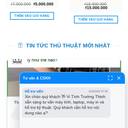
Giá
Giá
₫
7.000.000
₫
5.000.000
₫
18.000.000
gốc
hiện
Giá
Giá
₫
15.000.000
là:
tại
gốc
hiện
₫7.000.000.
là:
là:
tại
THÊM VÀO GIỎ HÀNG
₫5.000.000.
₫18.000.000.
là:
THÊM VÀO GIỎ HÀNG
₫15.000.00
0.000.
TIN TỨC THỦ THUẬT MỚI NHẤT
Tư vấn & CSKH
Hỗ trợ viên
10/8/2026 07:56
Xin chào quý khách 👋 Vi Tính Trường Thịnh 
sẵn sàng tư vấn máy tính, laptop, máy in và 
Thủ thuật Máy in bị kẹt giấy trong đường dẫn xử lý
hỗ trợ kỹ thuật. Quý khách cần hỗ trợ nội 
– Cách tự xử lý tại nhà
dung nào ạ?
XEM THÊM