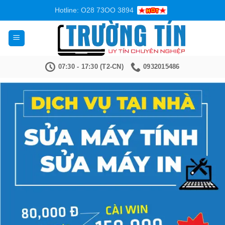
Bỏ
Hotline: O28 73OO 3894
qua
nội
dung
07:30 - 17:30 (T2-CN)
0932015486