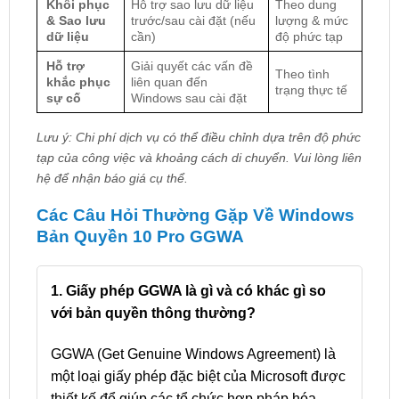
Khôi phục
Hỗ trợ sao lưu dữ liệu
Theo dung
& Sao lưu
trước/sau cài đặt (nếu
lượng & mức
dữ liệu
cần)
độ phức tạp
Hỗ trợ
Giải quyết các vấn đề
Theo tình
khắc phục
liên quan đến
trạng thực tế
sự cố
Windows sau cài đặt
Lưu ý: Chi phí dịch vụ có thể điều chỉnh dựa trên độ phức
tạp của công việc và khoảng cách di chuyển. Vui lòng liên
hệ để nhận báo giá cụ thể.
Các Câu Hỏi Thường Gặp Về Windows
Bản Quyền 10 Pro GGWA
1. Giấy phép GGWA là gì và có khác gì so
với bản quyền thông thường?
GGWA (Get Genuine Windows Agreement) là
một loại giấy phép đặc biệt của Microsoft được
thiết kế để giúp các tổ chức hợp pháp hóa