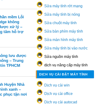
Sửa máy tính rớt mạng
Sửa máy tính bị nóng
Phần mềm Lỗi
Edge không
Sửa chuột máy tính
được xử lý –
Sửa bàn phím máy tính
ng tâm hỗ trợ
Sửa màn hình máy tính
Sửa máy tính bị vào nước
hông lưu được
Sửa nguồn máy tính
thống – Trung
dịch vụ nâng cấp máy tính
 tín TPHCM
DỊCH VỤ CÀI ĐẶT MÁY TÍNH
nh Huyện Nhà
Dịch vụ cài win
hình xanh –
Dịch vụ cài office
c phục tận nơi
Dịch vụ cài autocad