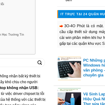
lỗi
IT TRỰC TẠI 24 QUẬN H
3O-4O Phút là có mặt
cầu cấp thiết sử dụng máy 
n Học Trường Tín
cài win phần mềm khi hư 
gấp tại các quận khu vực 
PC Những p
Windows hữ
văn phòng 
chuyên gia
ông nhận bất kỳ thiết bị
gây khó chịu cho người
ptop không nhận USB:
ừ việc driver chipset bị lỗi
Vệ Sinh La
Hiệu Quá N
ủa hệ thống với các thiết bị
Thợ sửa tận