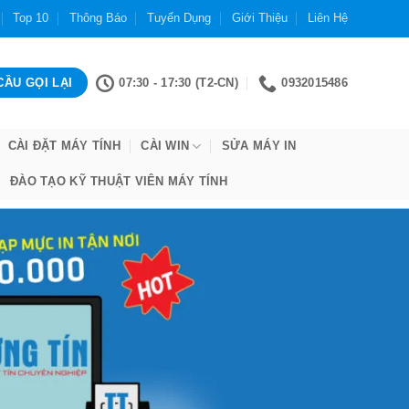
Top 10
Thông Báo
Tuyển Dụng
Giới Thiệu
Liên Hệ
07:30 - 17:30 (T2-CN)
0932015486
CÀI ĐẶT MÁY TÍNH
CÀI WIN
SỬA MÁY IN
ĐÀO TẠO KỸ THUẬT VIÊN MÁY TÍNH