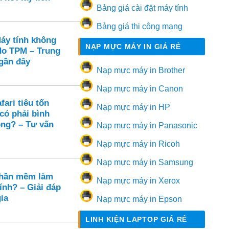
Bảng giá cài đặt máy tính
Bảng giá thi công mạng
Máy tính không
NẠP MỰC MÁY IN GIÁ RẺ
 do TPM – Trung
 gần đây
Nạp mực máy in Brother
Nạp mực máy in Canon
ari tiêu tốn
Nạp mực máy in HP
có phải bình
ng? – Tư vấn
Nạp mực máy in Panasonic
Nạp mực máy in Ricoh
Nạp mực máy in Samsung
phần mềm làm
Nạp mực máy in Xerox
ính? – Giải đáp
ia
Nạp mực máy in Epson
LINH KIỆN LAPTOP GIÁ RẺ