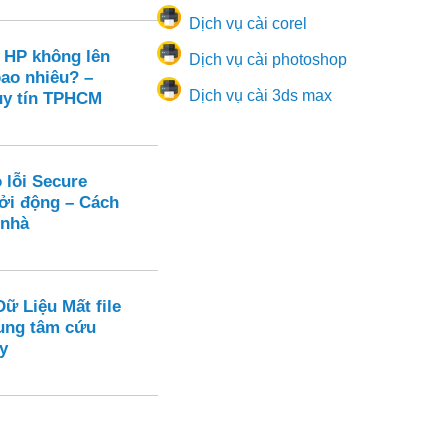
Dịch vụ cài corel
 HP không lên
Dịch vụ cài photoshop
bao nhiêu? –
Dịch vụ cài 3ds max
uy tín TPHCM
 lỗi Secure
hởi động – Cách
 nhà
ữ Liệu Mất file
ung tâm cứu
y