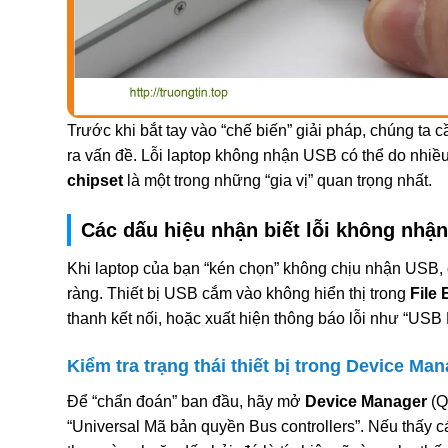
Trước khi bắt tay vào “chế biến” giải pháp, chúng ta c
ra vấn đề. Lỗi laptop không nhận USB có thể do nhiề
chipset
là một trong những “gia vị” quan trọng nhất.
Các dấu hiệu nhận biết lỗi không nhậ
Khi laptop của bạn “kén chọn” không chịu nhận USB, 
ràng. Thiết bị USB cắm vào không hiển thị trong
File 
thanh kết nối, hoặc xuất hiện thông báo lỗi như “US
Kiểm tra trạng thái thiết bị trong Device Ma
Để “chẩn đoán” ban đầu, hãy mở
Device Manager
(Q
“Universal Mã bản quyền Bus controllers”. Nếu thấy 