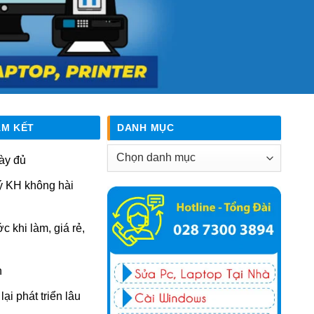
AM KẾT
DANH MỤC
Danh
ày đủ
mục
ý KH không hài
ớc khi làm, giá rẻ,
n
ại phát triển lâu