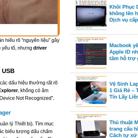
Khôi Phục 
không lên h
Dịch vụ cấp 
ần hiểu rõ “nguyên liệu” gây
Macbook yê
u yếu tố, nhưng
driver
Apple ID nh
tâm hỗ trợ
n USB
các dấu hiệu thường rất rõ
Vệ Sinh La
1 Giá Rẻ –
Explorer
, không có âm
Tín Lấy Liề
B Device Not Recognized”.
nager
Thủ thuật M
uản lý Thiết bị). Tìm mục
trang cấu hì
các biểu tượng dấu chấm
Cách tự xử 