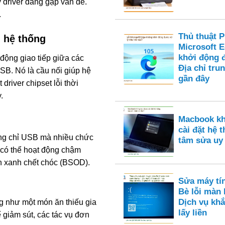
y driver đang gặp vấn đề.
.
Thủ thuật 
g hệ thống
Microsoft 
khởi động 
 động giao tiếp giữa các
Địa chỉ tru
SB. Nó là cầu nối giúp hệ
gần đây
river chipset lỗi thời
.
Macbook k
cài đặt hệ 
hông chỉ USB mà nhiều chức
tâm sửa uy
 có thể hoạt động chậm
nh xanh chết chóc (BSOD).
Sửa máy tí
Bè lỗi màn 
Dịch vụ khắ
ng như một món ăn thiếu gia
lấy liền
ể giảm sút, các tác vụ đơn