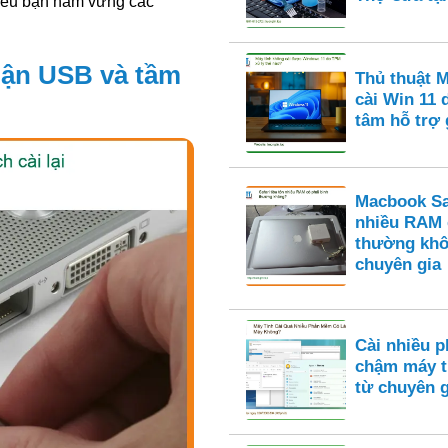
 nếu bạn nắm vững các
ận USB và tầm
Thủ thuật 
cài Win 11
tâm hỗ trợ
Macbook Saf
nhiều RAM 
thường khô
chuyên gia
Cài nhiều 
chậm máy t
từ chuyên g