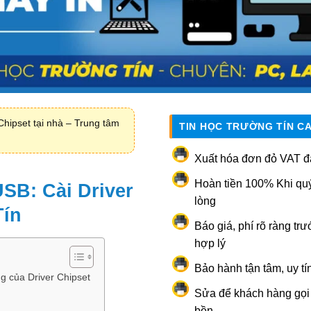
Chipset tại nhà – Trung tâm
TIN HỌC TRƯỜNG TÍN C
Xuất hóa đơn đỏ VAT đ
Hoàn tiền 100% Khi qu
SB: Cài Driver
lòng
Tín
Báo giá, phí rõ ràng trư
hợp lý
Bảo hành tận tâm, uy tí
 của Driver Chipset
Sửa để khách hàng gọi l
bền