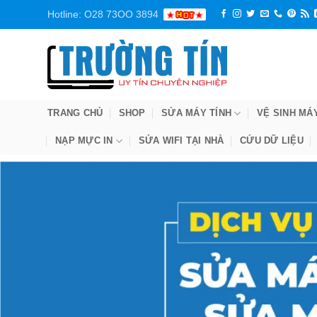
Bỏ
Hotline: O28 73OO 3894
qua
nội
dung
TRANG CHỦ
SHOP
SỬA MÁY TÍNH
VỆ SINH MÁ
NẠP MỰC IN
SỬA WIFI TẠI NHÀ
CỨU DỮ LIỆU