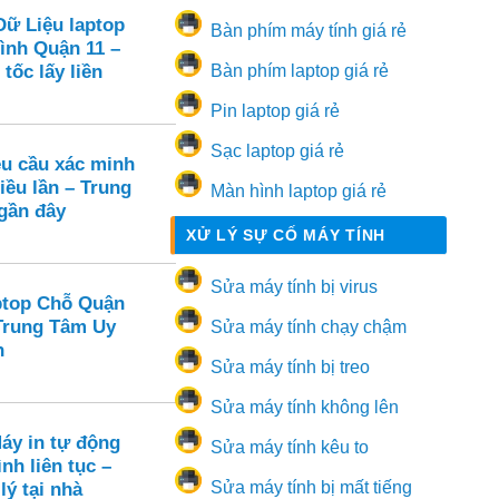
Dữ Liệu laptop
Bàn phím máy tính giá rẻ
ình Quận 11 –
tốc lấy liền
Bàn phím laptop giá rẻ
Pin laptop giá rẻ
Sạc laptop giá rẻ
u cầu xác minh
iều lần – Trung
Màn hình laptop giá rẻ
 gần đây
XỬ LÝ SỰ CỐ MÁY TÍNH
Sửa máy tính bị virus
ptop Chỗ Quận
 Trung Tâm Uy
Sửa máy tính chạy chậm
n
Sửa máy tính bị treo
Sửa máy tính không lên
áy in tự động
Sửa máy tính kêu to
nh liên tục –
Sửa máy tính bị mất tiếng
lý tại nhà