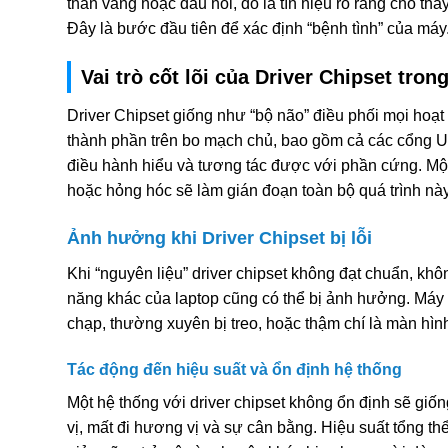
than vàng hoặc dấu hỏi, đó là tín hiệu rõ ràng cho thấ
Đây là bước đầu tiên để xác định “bệnh tình” của máy
Vai trò cốt lõi của Driver Chipset tron
Driver Chipset giống như “bộ não” điều phối mọi hoạt
thành phần trên bo mạch chủ, bao gồm cả các cổng U
điều hành hiểu và tương tác được với phần cứng. Một d
hoặc hỏng hóc sẽ làm gián đoạn toàn bộ quá trình này
Ảnh hưởng khi Driver Chipset bị lỗi
Khi “nguyên liệu” driver chipset không đạt chuẩn, k
năng khác của laptop cũng có thể bị ảnh hưởng. Máy
chạp, thường xuyên bị treo, hoặc thậm chí là màn hì
Tác động đến hiệu suất và ổn định hệ thống
Một hệ thống với driver chipset không ổn định sẽ giố
vị, mất đi hương vị và sự cân bằng. Hiệu suất tổng th