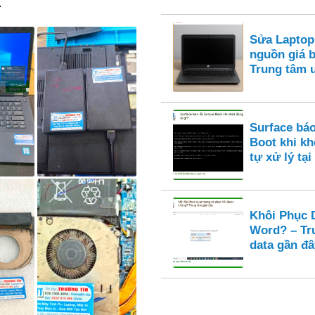
.
Sửa Laptop
nguồn giá 
Trung tâm 
Surface báo
Boot khi k
tự xử lý tại
Khôi Phục D
Word? – Tr
data gần đâ