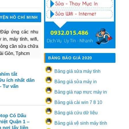
UYỆN HỒ CHÍ MINH
. Đáp ứng các nhu
in, máy tính, wifi,
hỏng cần sửa chữa
Sài Gòn, Tphcm
BẢNG BÁO GIÁ 2020
Bảng giá sửa máy tính
hím tắt
u ích nhất dân
Bảng giá sửa máy in
– Tư vấn
Bảng giá nạp mực máy in
Bảng giá cài win 7 8 10
Bảng giá cứu dữ liệu
ptop Có Dấu
hiệt Quận 1 –
Bảng giá vệ sinh máy tính
 nơi lấy liền