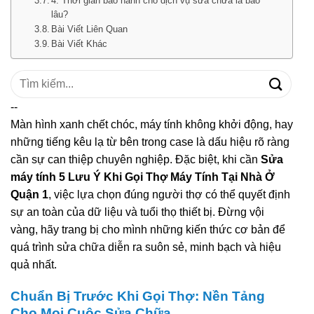
4. Thời gian bảo hành cho dịch vụ sửa chữa là bao
lâu?
Bài Viết Liên Quan
Bài Viết Khác
Tìm
kiếm:
--
Màn hình xanh chết chóc, máy tính không khởi động, hay
những tiếng kêu lạ từ bên trong case là dấu hiệu rõ ràng
cần sự can thiệp chuyên nghiệp. Đặc biệt, khi cần
Sửa
máy tính 5 Lưu Ý Khi Gọi Thợ Máy Tính Tại Nhà Ở
Quận 1
, việc lựa chọn đúng người thợ có thể quyết định
sự an toàn của dữ liệu và tuổi thọ thiết bị. Đừng vội
vàng, hãy trang bị cho mình những kiến thức cơ bản để
quá trình sửa chữa diễn ra suôn sẻ, minh bạch và hiệu
quả nhất.
Chuẩn Bị Trước Khi Gọi Thợ: Nền Tảng
Cho Mọi Cuộc Sửa Chữa