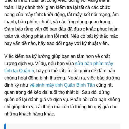
Sau khi thợ hoàn tất công việc, đừng vội vàng thanh
toán. Hãy dành thời gian kiểm tra lại tất cả các chức
năng của máy tính: khởi động, tắt máy, kết nối mạng, âm
thanh, bàn phím, chuột, và các ứng dụng quan trọng.
Đảm bảo rằng vấn đề ban đầu đã được khắc phục hoàn
toàn và không phát sinh lỗi mới. Nếu có bất kỳ thắc mắc
hay vấn đề nào, hãy trao đổi ngay với kỹ thuật viên.
Việc kiểm tra kỹ lưỡng giúp bạn an tâm hơn về chất
lượng dịch vụ. Ví dụ, nếu bạn vừa
sửa bàn phím máy
tính tại Quận 5
, hãy gõ thử tất cả các phím để đảm bảo
chúng hoạt động bình thường. Ngoài ra, việc bảo dưỡng
định kỳ như
vệ sinh máy tính Quận Bình Tân
cũng rất
quan trọng để kéo dài tuổi thọ thiết bị. Sau đó, đừng
quên để lại đánh giá về dịch vụ. Phản hồi của bạn không
chỉ giúp đơn vị cải thiện mà còn là thông tin quý giá cho
những khách hàng khác.