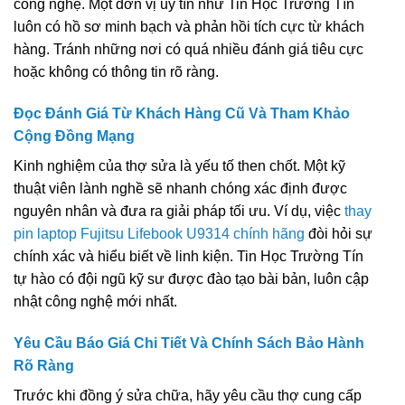
công nghệ. Một đơn vị uy tín như Tin Học Trường Tín
luôn có hồ sơ minh bạch và phản hồi tích cực từ khách
hàng. Tránh những nơi có quá nhiều đánh giá tiêu cực
hoặc không có thông tin rõ ràng.
Đọc Đánh Giá Từ Khách Hàng Cũ Và Tham Khảo
Cộng Đồng Mạng
Kinh nghiệm của thợ sửa là yếu tố then chốt. Một kỹ
thuật viên lành nghề sẽ nhanh chóng xác định được
nguyên nhân và đưa ra giải pháp tối ưu. Ví dụ, việc
thay
pin laptop Fujitsu Lifebook U9314 chính hãng
đòi hỏi sự
chính xác và hiểu biết về linh kiện. Tin Học Trường Tín
tự hào có đội ngũ kỹ sư được đào tạo bài bản, luôn cập
nhật công nghệ mới nhất.
Yêu Cầu Báo Giá Chi Tiết Và Chính Sách Bảo Hành
Rõ Ràng
Trước khi đồng ý sửa chữa, hãy yêu cầu thợ cung cấp