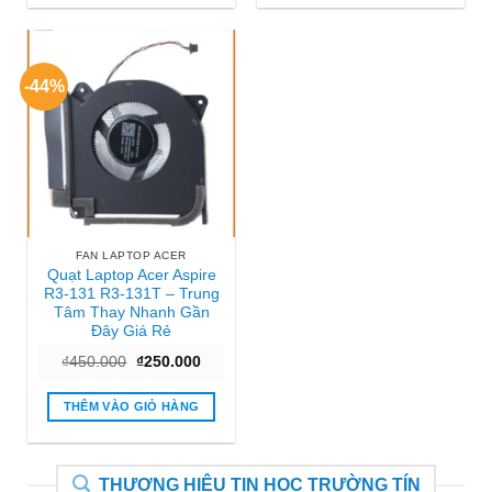
-44%
FAN LAPTOP ACER
Quạt Laptop Acer Aspire
R3-131 R3-131T – Trung
Tâm Thay Nhanh Gần
Đây Giá Rẻ
Giá
Giá
₫
450.000
₫
250.000
gốc
hiện
là:
tại
₫450.000.
là:
THÊM VÀO GIỎ HÀNG
₫250.000.
THƯƠNG HIỆU TIN HỌC TRƯỜNG TÍN