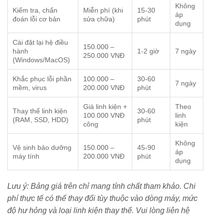
Không
Kiểm tra, chẩn
Miễn phí (khi
15-30
áp
đoán lỗi cơ bản
sửa chữa)
phút
dụng
Cài đặt lại hệ điều
150.000 –
hành
1-2 giờ
7 ngày
250.000 VNĐ
(Windows/MacOS)
Khắc phục lỗi phần
100.000 –
30-60
7 ngày
mềm, virus
200.000 VNĐ
phút
Giá linh kiện +
Theo
Thay thế linh kiện
30-60
100.000 VNĐ
linh
(RAM, SSD, HDD)
phút
công
kiện
Không
Vệ sinh bảo dưỡng
150.000 –
45-90
áp
máy tính
200.000 VNĐ
phút
dụng
Lưu ý: Bảng giá trên chỉ mang tính chất tham khảo. Chi
phí thực tế có thể thay đổi tùy thuộc vào dòng máy, mức
độ hư hỏng và loại linh kiện thay thế. Vui lòng liên hệ