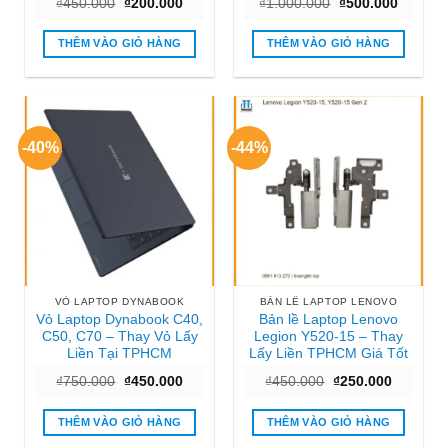
Giá
Giá
Giá
Giá
₫
450.000
₫
200.000
₫
1.000.000
₫
500.000
gốc
hiện
gốc
hiện
là:
tại
là:
tại
₫450.000.
là:
₫1.000.000.
là:
THÊM VÀO GIỎ HÀNG
THÊM VÀO GIỎ HÀNG
₫200.000.
₫500.00
-40%
-44%
VỎ LAPTOP DYNABOOK
BẢN LỀ LAPTOP LENOVO
Vỏ Laptop Dynabook C40,
Bản lề Laptop Lenovo
C50, C70 – Thay Vỏ Lấy
Legion Y520-15 – Thay
Liền Tại TPHCM
Lấy Liền TPHCM Giá Tốt
Giá
Giá
Giá
Giá
₫
750.000
₫
450.000
₫
450.000
₫
250.000
gốc
hiện
gốc
hiện
là:
tại
là:
tại
₫750.000.
là:
₫450.000.
là:
THÊM VÀO GIỎ HÀNG
THÊM VÀO GIỎ HÀNG
₫450.000.
₫250.000