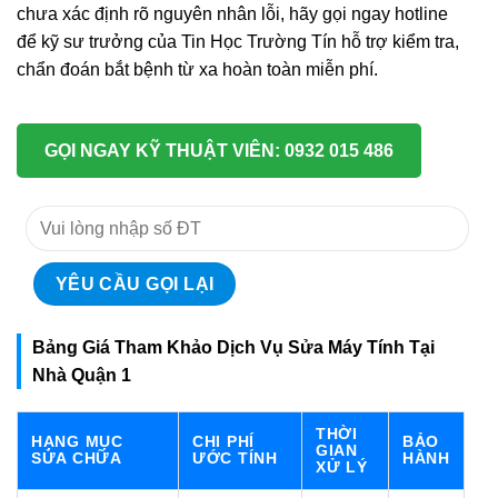
chưa xác định rõ nguyên nhân lỗi, hãy gọi ngay hotline
để kỹ sư trưởng của Tin Học Trường Tín hỗ trợ kiểm tra,
chẩn đoán bắt bệnh từ xa hoàn toàn miễn phí.
GỌI NGAY KỸ THUẬT VIÊN: 0932 015 486
Bảng Giá Tham Khảo Dịch Vụ Sửa Máy Tính Tại
Nhà Quận 1
THỜI
HẠNG MỤC
CHI PHÍ
BẢO
GIAN
SỬA CHỮA
ƯỚC TÍNH
HÀNH
XỬ LÝ