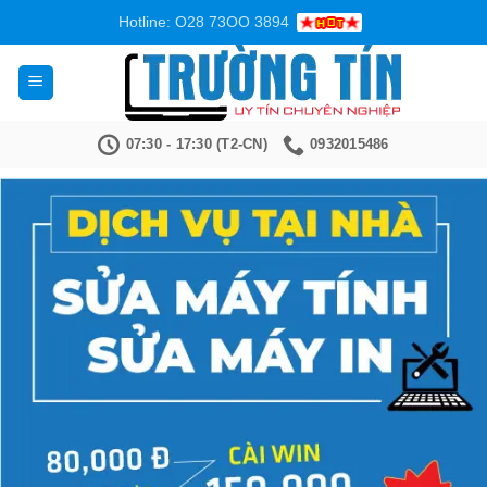
Bỏ
Hotline: O28 73OO 3894
qua
nội
dung
07:30 - 17:30 (T2-CN)
0932015486