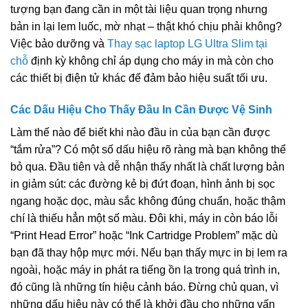
tượng bạn đang cần in một tài liệu quan trọng nhưng
bản in lại lem luốc, mờ nhạt – thật khó chịu phải không?
Việc bảo dưỡng và
Thay sạc laptop LG Ultra Slim tại
chỗ
định kỳ không chỉ áp dụng cho máy in mà còn cho
các thiết bị điện tử khác để đảm bảo hiệu suất tối ưu.
Các Dấu Hiệu Cho Thấy Đầu In Cần Được Vệ Sinh
Làm thế nào để biết khi nào đầu in của bạn cần được
“tắm rửa”? Có một số dấu hiệu rõ ràng mà bạn không thể
bỏ qua. Đầu tiên và dễ nhận thấy nhất là chất lượng bản
in giảm sút: các đường kẻ bị đứt đoạn, hình ảnh bị sọc
ngang hoặc dọc, màu sắc không đúng chuẩn, hoặc thậm
chí là thiếu hẳn một số màu. Đôi khi, máy in còn báo lỗi
“Print Head Error” hoặc “Ink Cartridge Problem” mặc dù
bạn đã thay hộp mực mới. Nếu bạn thấy mực in bị lem ra
ngoài, hoặc máy in phát ra tiếng ồn lạ trong quá trình in,
đó cũng là những tín hiệu cảnh báo. Đừng chủ quan, vì
những dấu hiệu này có thể là khởi đầu cho những vấn