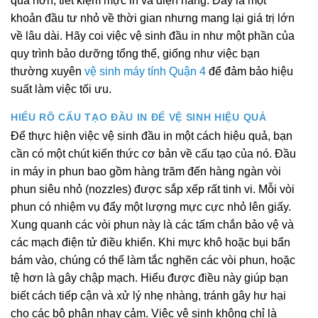
quả hơn, tiết kiệm mực in và điện năng. Đây là một
khoản đầu tư nhỏ về thời gian nhưng mang lại giá trị lớn
về lâu dài. Hãy coi việc vệ sinh đầu in như một phần của
quy trình bảo dưỡng tổng thể, giống như việc bạn
thường xuyên
vệ sinh máy tính Quận 4
để đảm bảo hiệu
suất làm việc tối ưu.
HIỂU RÕ CẤU TẠO ĐẦU IN ĐỂ VỆ SINH HIỆU QUẢ
Để thực hiện việc vệ sinh đầu in một cách hiệu quả, bạn
cần có một chút kiến thức cơ bản về cấu tạo của nó. Đầu
in máy in phun bao gồm hàng trăm đến hàng ngàn vòi
phun siêu nhỏ (nozzles) được sắp xếp rất tinh vi. Mỗi vòi
phun có nhiệm vụ đẩy một lượng mực cực nhỏ lên giấy.
Xung quanh các vòi phun này là các tấm chắn bảo vệ và
các mạch điện tử điều khiển. Khi mực khô hoặc bụi bẩn
bám vào, chúng có thể làm tắc nghẽn các vòi phun, hoặc
tệ hơn là gây chập mạch. Hiểu được điều này giúp bạn
biết cách tiếp cận và xử lý nhẹ nhàng, tránh gây hư hại
cho các bộ phận nhạy cảm. Việc vệ sinh không chỉ là