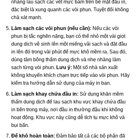
nhàng lau sạch các vết mực bám trên bề mặt đầu in,
đặc biệt là xung quanh các vòi phun. Tuyệt đối không
chà xát mạnh.
Làm sạch các vòi phun (nếu cần):
Nếu các vòi
phun bị tắc nghẽn nặng, bạn có thể nhỏ một vài giọt
dung dịch vệ sinh lên một miếng vải sạch và đặt đầu
in lên đó trong vài phút để mực khô mềm ra. Sau đó,
dùng tăm bông thấm dung dịch và nhẹ nhàng làm
sạch từng vòi phun.
Lưu ý:
Một số nhà sản xuất
không khuyến khích chạm trực tiếp vào vòi phun. Hãy
kiểm tra hướng dẫn sử dụng của máy in bạn.
Làm sạch khay chứa đầu in:
Sử dụng khăn mềm
thấm dung dịch để lau sạch khu vực khay chứa đầu
in bên trong máy, nơi đầu in thường đậu khi không
hoạt động. Khu vực này cũng dễ tích tụ mực khô và
bụi bẩn.
Để khô hoàn toàn:
Đảm bảo tất cả các bộ phận đã