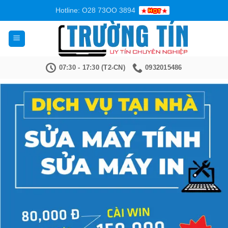
Bỏ
Hotline: O28 73OO 3894
qua
nội
dung
07:30 - 17:30 (T2-CN)
0932015486