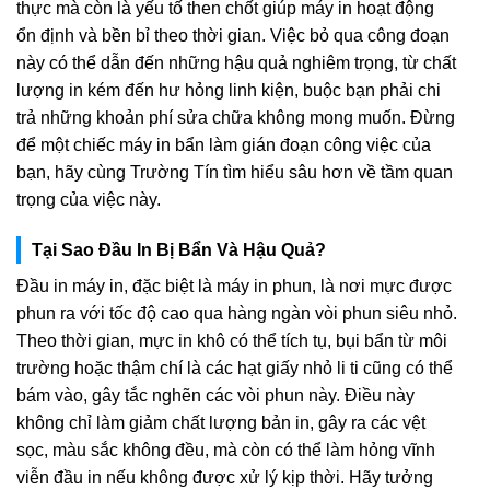
thực mà còn là yếu tố then chốt giúp máy in hoạt động
ổn định và bền bỉ theo thời gian. Việc bỏ qua công đoạn
này có thể dẫn đến những hậu quả nghiêm trọng, từ chất
lượng in kém đến hư hỏng linh kiện, buộc bạn phải chi
trả những khoản phí sửa chữa không mong muốn. Đừng
để một chiếc máy in bẩn làm gián đoạn công việc của
bạn, hãy cùng Trường Tín tìm hiểu sâu hơn về tầm quan
trọng của việc này.
Tại Sao Đầu In Bị Bẩn Và Hậu Quả?
Đầu in máy in, đặc biệt là máy in phun, là nơi mực được
phun ra với tốc độ cao qua hàng ngàn vòi phun siêu nhỏ.
Theo thời gian, mực in khô có thể tích tụ, bụi bẩn từ môi
trường hoặc thậm chí là các hạt giấy nhỏ li ti cũng có thể
bám vào, gây tắc nghẽn các vòi phun này. Điều này
không chỉ làm giảm chất lượng bản in, gây ra các vệt
sọc, màu sắc không đều, mà còn có thể làm hỏng vĩnh
viễn đầu in nếu không được xử lý kịp thời. Hãy tưởng