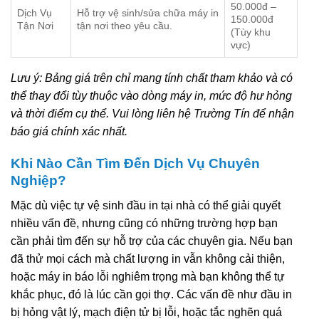
50.000đ –
Dịch Vụ
Hỗ trợ vệ sinh/sửa chữa máy in
150.000đ
Tận Nơi
tận nơi theo yêu cầu.
(Tùy khu
vực)
Lưu ý: Bảng giá trên chỉ mang tính chất tham khảo và có
thể thay đổi tùy thuộc vào dòng máy in, mức độ hư hỏng
và thời điểm cụ thể. Vui lòng liên hệ Trường Tín để nhận
báo giá chính xác nhất.
Khi Nào Cần Tìm Đến Dịch Vụ Chuyên
Nghiệp?
Mặc dù việc tự vệ sinh đầu in tại nhà có thể giải quyết
nhiều vấn đề, nhưng cũng có những trường hợp bạn
cần phải tìm đến sự hỗ trợ của các chuyên gia. Nếu bạn
đã thử mọi cách mà chất lượng in vẫn không cải thiện,
hoặc máy in báo lỗi nghiêm trọng mà bạn không thể tự
khắc phục, đó là lúc cần gọi thợ. Các vấn đề như đầu in
bị hỏng vật lý, mạch điện tử bị lỗi, hoặc tắc nghẽn quá