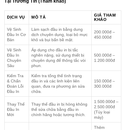
Tại Trường Tín (Tham khảo)
GIÁ THAM
DỊCH VỤ
MÔ TẢ
KHẢO
Vệ Sinh
Làm sạch đầu in bằng dung
200.000đ –
Đầu In Cơ
dịch chuyên dụng, loại bỏ mực
450.000đ
Bản
khô và bụi bẩn bề mặt.
Vệ Sinh
Áp dụng cho đầu in bị tắc
Đầu In
nghẽn nặng, sử dụng thiết bị
500.000đ –
Chuyên
chuyên dụng để thông tắc vòi
1.200.000đ
Sâu
phun.
Kiểm Tra
Kiểm tra tổng thể tình trạng
& Chẩn
đầu in và các linh kiện liên
150.000đ –
Đoán Lỗi
quan, đưa ra phương án sửa
300.000đ
Đầu In
chữa.
1.500.000đ –
Thay Thế
Thay thế đầu in bị hỏng không
2.500.000đ
Đầu In
thể sửa chữa bằng đầu in
(Tùy loại
Mới
chính hãng hoặc tương thích.
máy)
Thêm