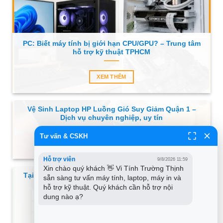
PC: Biết máy tính bị giới hạn CPU/GPU? – Trung tâm
hỗ trợ kỹ thuật TPHCM
XEM THÊM
Vệ Sinh Laptop HP Luồng Gió Suy Giảm Quận 1 –
Dịch vụ chuyên nghiệp, uy tín
Tư vấn & CSKH
XEM THÊM
Hỗ trợ viên
9/8/2026 11:59
Xin chào quý khách 👋 Vi Tính Trường Thịnh 
Tại sao chạy quạt liên tục dù chỉ lướt web? – Trung
sẵn sàng tư vấn máy tính, laptop, máy in và 
tâm hỗ trợ máy tính gần đây
hỗ trợ kỹ thuật. Quý khách cần hỗ trợ nội 
dung nào ạ?
XEM THÊM