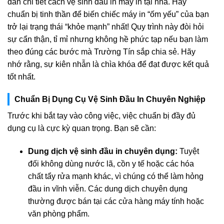
dẫn chi tiết cách vệ sinh đầu in máy in tại nhà. Hãy
chuẩn bị tinh thần để biến chiếc máy in “ốm yếu” của bạn
trở lại trạng thái “khỏe mạnh” nhất! Quy trình này đòi hỏi
sự cẩn thận, tỉ mỉ nhưng không hề phức tạp nếu bạn làm
theo đúng các bước mà Trường Tín sắp chia sẻ. Hãy
nhớ rằng, sự kiên nhẫn là chìa khóa để đạt được kết quả
tốt nhất.
Chuẩn Bị Dụng Cụ Vệ Sinh Đầu In Chuyên Nghiệp
Trước khi bắt tay vào công việc, việc chuẩn bị đầy đủ
dụng cụ là cực kỳ quan trọng. Bạn sẽ cần:
Dung dịch vệ sinh đầu in chuyên dụng:
Tuyệt
đối không dùng nước lã, cồn y tế hoặc các hóa
chất tẩy rửa mạnh khác, vì chúng có thể làm hỏng
đầu in vĩnh viễn. Các dung dịch chuyên dụng
thường được bán tại các cửa hàng máy tính hoặc
văn phòng phẩm.