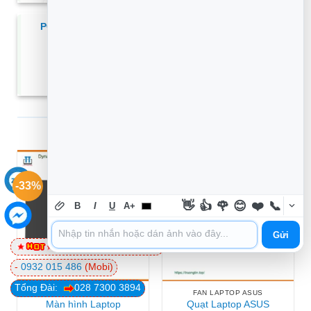
PC Làm thế nào để đổi tên máy tính Windows? –
Hướng dẫn chi tiết tại nhà
XEM THÊM
SẢN PHẨM MỚI
-33%
-44%
👋
👍
🌹
😊
❤️
📞
B
I
U
A+
Gửi
0981 81 32 72
(Viettel)
-
0932 015 486
(Mobi)
Tổng Đài:
028 7300 3894
MÀN HÌNH LAPTOP DYNABOOK
FAN LAPTOP ASUS
Màn hình Laptop
Quạt Laptop ASUS