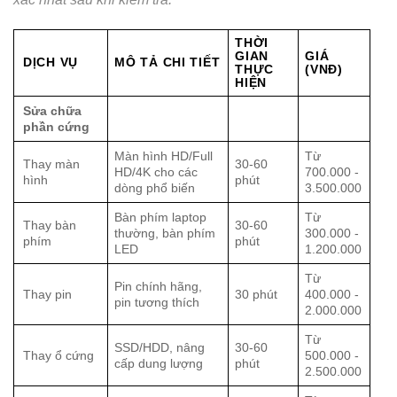
THỜI
GIAN
GIÁ
DỊCH VỤ
MÔ TẢ CHI TIẾT
THỰC
(VNĐ)
HIỆN
Sửa chữa
phần cứng
Màn hình HD/Full
Từ
Thay màn
30-60
HD/4K cho các
700.000 -
hình
phút
dòng phổ biến
3.500.000
Bàn phím laptop
Từ
Thay bàn
30-60
thường, bàn phím
300.000 -
phím
phút
LED
1.200.000
Từ
Pin chính hãng,
Thay pin
30 phút
400.000 -
pin tương thích
2.000.000
Từ
SSD/HDD, nâng
30-60
Thay ổ cứng
500.000 -
cấp dung lượng
phút
2.500.000