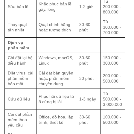
Từ
Khắc phục bản lề
Sửa bản lề
1-2 giờ
200.000 -
gãy, lỏng
800.000
Từ
Thay quạt
Quạt chính hãng
30-60
300.000 -
tản nhiệt
hoặc tương thích
phút
700.000
Dịch vụ
phần mềm
Cài đặt lại hệ
Windows, macOS,
30-60
150.000 -
điều hành
Linux
phút
300.000
Diệt virus, cài
Cài đặt bản quyền
200.000 -
phần mềm
hoặc phần mềm
30 phút
500.000
bảo mật
chuyên dụng
Từ
Phục hồi dữ liệu từ
Cứu dữ liệu
1-3 ngày
500.000 -
ổ cứng bị lỗi
3.000.000
Cài đặt phần
Office, đồ họa, lập
30-60
100.000 -
mềm theo
trình, thiết kế
phút
500.000
yêu cầu