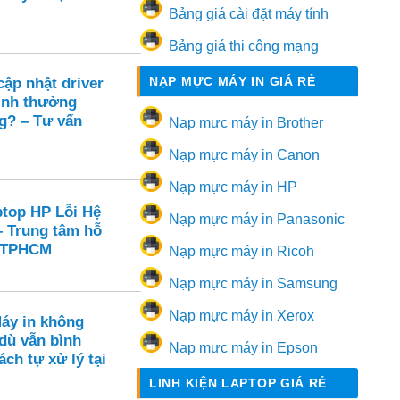
Bảng giá cài đặt máy tính
Bảng giá thi công mạng
NẠP MỰC MÁY IN GIÁ RẺ
ập nhật driver
ình thường
g? – Tư vấn
Nạp mực máy in Brother
Nạp mực máy in Canon
Nạp mực máy in HP
ptop HP Lỗi Hệ
Nạp mực máy in Panasonic
– Trung tâm hỗ
i TPHCM
Nạp mực máy in Ricoh
Nạp mực máy in Samsung
Nạp mực máy in Xerox
Máy in không
dù vẫn bình
Nạp mực máy in Epson
ch tự xử lý tại
LINH KIỆN LAPTOP GIÁ RẺ