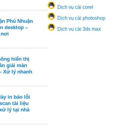
Dịch vụ cài corel
Dịch vụ cài photoshop
ận Phú Nhuận
ên desktop –
Dịch vụ cài 3ds max
 nơi
ông hiển thị
ân giải màn
– Xử lý nhanh
áy in báo lỗi
scan tài liệu
xử lý tại nhà