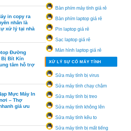
Bàn phím máy tính giá rẻ
áy in copy ra
Bàn phím laptop giá rẻ
yên nhân là
tự xử lý tại nhà
Pin laptop giá rẻ
Sạc laptop giá rẻ
Màn hình laptop giá rẻ
ptop Đường
 Bị Bít Kín
XỬ LÝ SỰ CỐ MÁY TÍNH
rung tâm hỗ trợ
Sửa máy tính bị virus
Sửa máy tính chạy chậm
ạp Mực Máy In
Sửa máy tính bị treo
 nơi – Thợ
hanh giá ưu
Sửa máy tính không lên
Sửa máy tính kêu to
Sửa máy tính bị mất tiếng