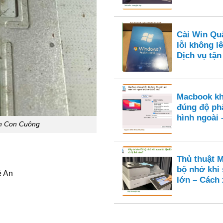
Cài Win Qu
lỗi không l
Dịch vụ tận
Macbook kh
đúng độ ph
hình ngoài 
ện Con Cuông
Thủ thuật M
bộ nhớ khi 
ệ An
lớn – Cách 