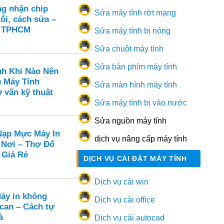
ng nhận chip
Sửa máy tính rớt mạng
ỗi, cách sửa –
n TPHCM
Sửa máy tính bị nóng
Sửa chuột máy tính
Sửa bàn phím máy tính
nh Khi Nào Nên
ụ Máy Tính
Sửa màn hình máy tính
 vấn kỹ thuật
Sửa máy tính bị vào nước
Sửa nguồn máy tính
ạp Mực Máy In
dịch vụ nâng cấp máy tính
 Nơi – Thợ Đổ
 Giá Rẻ
DỊCH VỤ CÀI ĐẶT MÁY TÍNH
Dịch vụ cài win
Máy in không
Dịch vụ cài office
can – Cách tự
à
Dịch vụ cài autocad