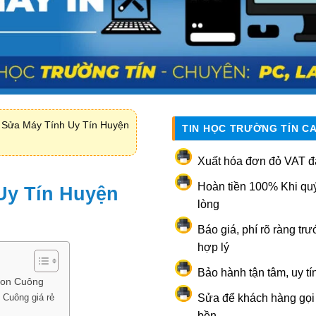
ỉ Sửa Máy Tính Uy Tín Huyện
TIN HỌC TRƯỜNG TÍN C
Xuất hóa đơn đỏ VAT đ
Hoàn tiền 100% Khi qu
Uy Tín Huyện
lòng
Báo giá, phí rõ ràng trư
hợp lý
Bảo hành tận tâm, uy tí
Con Cuông
 Cuông giá rẻ
Sửa để khách hàng gọi l
bền