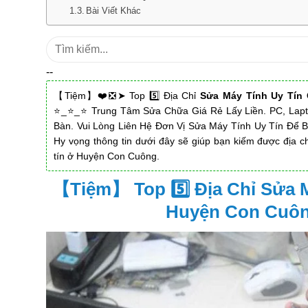
Bài Viết Khác
Tìm
kiếm:
--
【Tiệm】❤️❎➤ Top 5️⃣️ Địa Chỉ
Sửa Máy Tính Uy Tín
⭐_⭐_⭐ Trung Tâm Sửa Chữa Giá Rẻ Lấy Liền. PC, Lapto
Bàn. Vui Lòng Liên Hệ Đơn Vị Sửa Máy Tính Uy Tín Để Bi
Hy vọng thông tin dưới đây sẽ giúp bạn kiếm được địa c
tín ở Huyện Con Cuông.
【Tiệm】 Top 5️⃣️ Địa Chỉ Sửa 
Huyện Con Cuô