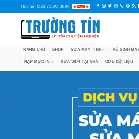
Bỏ
Hotline: O28 73OO 3894
qua
nội
dung
TRANG CHỦ
SHOP
SỬA MÁY TÍNH
VỆ SINH MÁ
NẠP MỰC IN
SỬA WIFI TẠI NHÀ
CỨU DỮ LIỆU