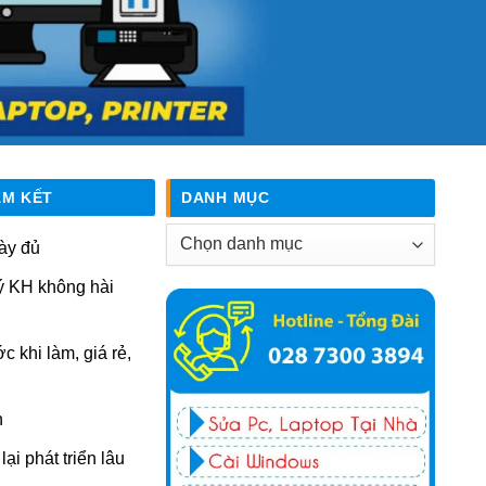
AM KẾT
DANH MỤC
Danh
ày đủ
mục
ý KH không hài
ớc khi làm, giá rẻ,
n
ại phát triển lâu