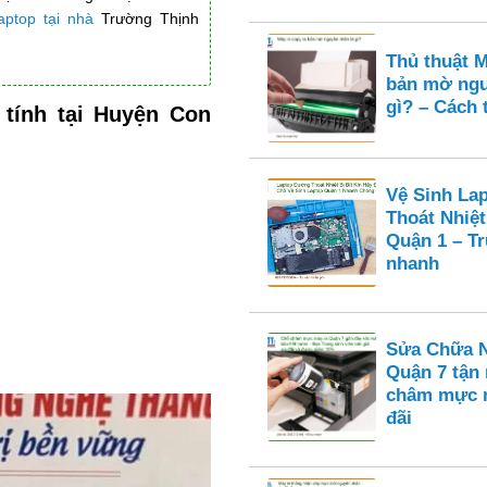
ptop tại nhà
Trường Thịnh
Thủ thuật M
bản mờ ngu
gì? – Cách 
tính tại Huyện Con
Vệ Sinh La
Thoát Nhiệt
Quận 1 – T
nhanh
Sửa Chữa N
Quận 7 tận
châm mực n
đãi