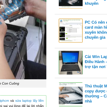
khuyên
PC Có nên c
card màn h
xuyên khôn
chuyên gia
Cài Win La
Điều Hành 
trợ tận nơ
ện Con Cuông
Thủ thuật 
copy được 
thường – Cá
 tphcm
và
sửa laptop lấy liền
nhà
 sai vui lòng để lại lời nhắn