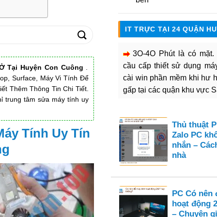
IT TRỰC TẠI 24 QUẬN H
3O-4O Phút là có mặt
cầu cấp thiết sử dụng máy 
 Ở Tại Huyện Con Cuông
.
cài win phần mềm khi hư 
p, Surface, Máy Vi Tính Để
ết Thêm Thông Tin Chi Tiết.
gấp tại các quận khu vực 
hỉ trung tâm sửa máy tính uy
Thủ thuật 
Máy Tính Uy Tín
Zalo PC kh
nhắn – Cách
ng
nhà
PC Có nên 
hoạt động 
– Chuyên gi