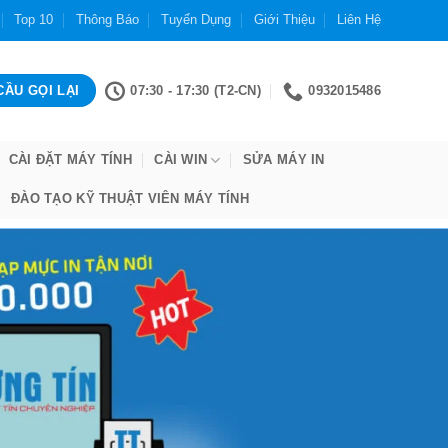
Top 10
Thông Báo
Tuyển Dụng
Giới Thiệu
Liên Hệ
07:30 - 17:30 (T2-CN)
0932015486
CÀI ĐẶT MÁY TÍNH
CÀI WIN
SỬA MÁY IN
ĐÀO TẠO KỸ THUẬT VIÊN MÁY TÍNH