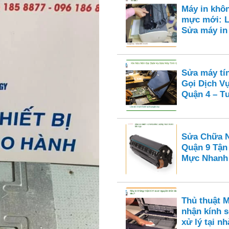
Máy in khô
mực mới: L
Sửa máy i
Sửa máy tí
Gọi Dịch V
Quận 4 – Tư
Sửa Chữa N
Quận 9 Tận
Mực Nhanh
Thủ thuật 
nhận kính s
xử lý tại nh