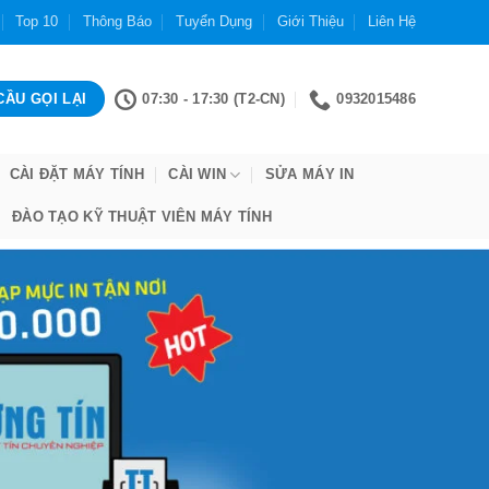
Top 10
Thông Báo
Tuyển Dụng
Giới Thiệu
Liên Hệ
07:30 - 17:30 (T2-CN)
0932015486
CÀI ĐẶT MÁY TÍNH
CÀI WIN
SỬA MÁY IN
ĐÀO TẠO KỸ THUẬT VIÊN MÁY TÍNH