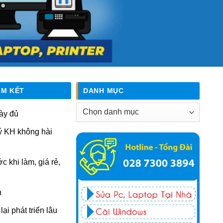
AM KẾT
DANH MỤC
Danh
ày đủ
mục
ý KH không hài
ớc khi làm, giá rẻ,
n
ại phát triển lâu