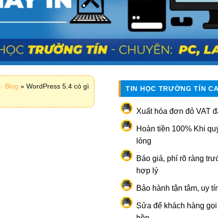
- Blog
»
WordPress 5.4 có gì
TIN HỌC TRƯỜNG TÍN C
Xuất hóa đơn đỏ VAT đ
Hoàn tiền 100% Khi qu
lòng
Báo giá, phí rõ ràng trư
hợp lý
Bảo hành tận tâm, uy tí
Sửa để khách hàng gọi l
bền