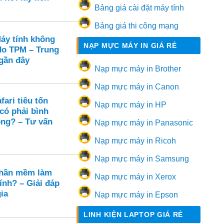
Bảng giá cài đặt máy tính
Bảng giá thi công mạng
Máy tính không
NẠP MỰC MÁY IN GIÁ RẺ
 do TPM – Trung
 gần đây
Nạp mực máy in Brother
Nạp mực máy in Canon
ari tiêu tốn
Nạp mực máy in HP
có phải bình
ng? – Tư vấn
Nạp mực máy in Panasonic
Nạp mực máy in Ricoh
Nạp mực máy in Samsung
phần mềm làm
Nạp mực máy in Xerox
ính? – Giải đáp
ia
Nạp mực máy in Epson
LINH KIỆN LAPTOP GIÁ RẺ