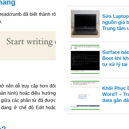
 năng
readcrumb đã biết thành rõ
Sửa Laptop
.
nguồn giá 
Trung tâm 
Surface báo
Boot khi k
tự xử lý tại
rở nên dễ truy cập hơn đối
Khôi Phục D
 màn hình) hoặc điều hướng
Word? – Tr
data gần đâ
 giữa các phần tử đã được
ó đang ở chế độ Edit hoặc