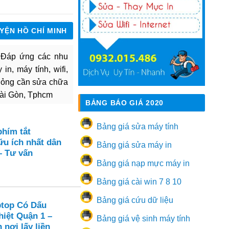
UYỆN HỒ CHÍ MINH
. Đáp ứng các nhu
in, máy tính, wifi,
hỏng cần sửa chữa
Sài Gòn, Tphcm
BẢNG BÁO GIÁ 2020
Bảng giá sửa máy tính
hím tắt
u ích nhất dân
Bảng giá sửa máy in
– Tư vấn
Bảng giá nạp mực máy in
Bảng giá cài win 7 8 10
Bảng giá cứu dữ liệu
ptop Có Dấu
hiệt Quận 1 –
Bảng giá vệ sinh máy tính
 nơi lấy liền