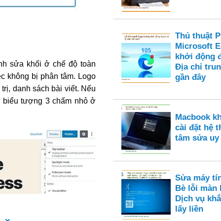
Thủ thuật 
Microsoft 
khởi động 
nh sửa khối ở chế độ toàn
Địa chỉ tru
ệc không bị phân tâm. Logo
gần đây
trị, danh sách bài viết. Nếu
o biểu tượng 3 chấm nhỏ ở
Macbook k
cài đặt hệ 
tâm sửa uy
Sửa máy tí
Bè lỗi màn 
Dịch vụ khắ
lấy liền