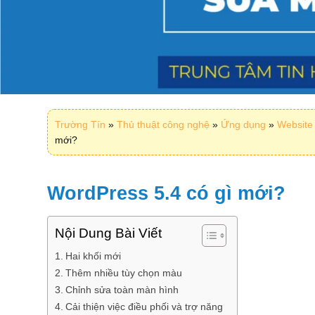
Trường Tín
»
Thủ thuật công nghệ
»
Ứng dụng
»
Website 
mới?
WordPress 5.4 có gì mới?
Nội Dung Bài Viết
Hai khối mới
Thêm nhiều tùy chọn màu
Chỉnh sửa toàn màn hình
Cải thiện việc điều phối và trợ năng