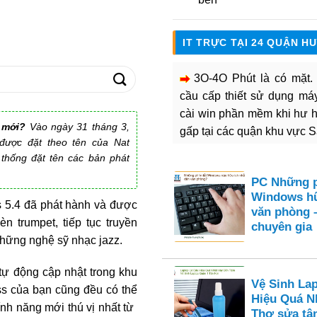
IT TRỰC TẠI 24 QUẬN H
3O-4O Phút là có mặt
cầu cấp thiết sử dụng máy 
cài win phần mềm khi hư 
 mới?
Vào ngày 31 tháng 3,
gấp tại các quận khu vực 
được đặt theo tên của Nat
n thống đặt tên các bản phát
PC Những p
Windows hữ
 5.4 đã phát hành và được
văn phòng 
n trumpet, tiếp tục truyền
chuyên gia
những nghệ sỹ nhạc jazz.
tự động cập nhật trong khu
Vệ Sinh La
s của bạn cũng đều có thể
Hiệu Quá N
h năng mới thú vị nhất từ ​​
Thợ sửa tận