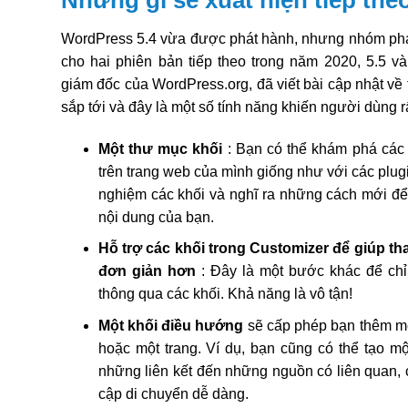
Những gì sẽ xuất hiện tiếp the
WordPress 5.4 vừa được phát hành, nhưng nhóm phát 
cho hai phiên bản tiếp theo trong năm 2020, 5.5 v
giám đốc của WordPress.org, đã viết bài cập nhật về 
sắp tới và đây là một số tính năng khiến người dùng 
Một thư mục khối
: Bạn có thể khám phá các 
trên trang web của mình giống như với các plugi
nghiệm các khối và nghĩ ra những cách mới để 
nội dung của bạn.
Hỗ trợ các khối trong Customizer
để giúp th
đơn giản hơn
: Đây là một bước khác để ch
thông qua các khối. Khả năng là vô tận!
Một khối điều hướng
sẽ cấp phép bạn thêm m
hoặc một trang. Ví dụ, bạn cũng có thể tạo m
những liên kết đến những nguồn có liên quan, 
cập di chuyển dễ dàng.