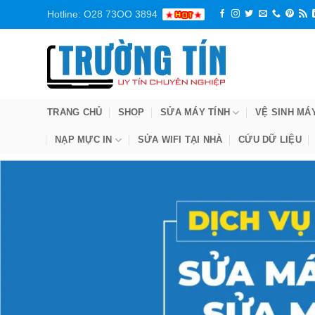
Bỏ
Hotline: O28 73OO 3894
qua
nội
dung
TRANG CHỦ
SHOP
SỬA MÁY TÍNH
VỆ SINH MÁ
NẠP MỰC IN
SỬA WIFI TẠI NHÀ
CỨU DỮ LIỆU