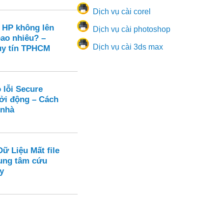
Dịch vụ cài corel
 HP không lên
Dịch vụ cài photoshop
bao nhiêu? –
Dịch vụ cài 3ds max
uy tín TPHCM
 lỗi Secure
hởi động – Cách
 nhà
ữ Liệu Mất file
ung tâm cứu
y