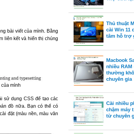
Thủ thuật 
cài Win 11
ng bài viết của mình. Bằng
tâm hỗ trợ
 liên kết và hiển thị chúng
Macbook Saf
nhiều RAM 
thường khô
chuyên gia
t của mình
hải sử dụng CSS để tạo các
Cài nhiều 
bán đồ nữa. Bạn có thể có
chậm máy t
 cài đặt (màu nền, màu văn
từ chuyên g