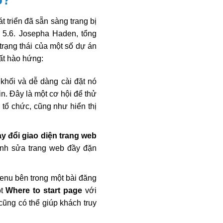
o?
triển đã sẵn sàng trang bị
à 5.6. Josepha Haden, tổng
trạng thái của một số dự án
rất hào hứng:
khối và dễ dàng cài đặt nó
n. Đây là một cơ hội để thử
tổ chức, cũng như hiển thị
ay đổi giao diện trang web
ỉnh sửa trang web đầy đặn
enu bên trong một bài đăng
ột
Where to start page
với
cũng có thể giúp khách truy