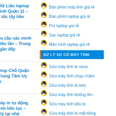
Dữ Liệu laptop
Bàn phím máy tính giá rẻ
ình Quận 11 –
tốc lấy liền
Bàn phím laptop giá rẻ
Pin laptop giá rẻ
Sạc laptop giá rẻ
u cầu xác minh
iều lần – Trung
Màn hình laptop giá rẻ
 gần đây
XỬ LÝ SỰ CỐ MÁY TÍNH
Sửa máy tính bị virus
ptop Chỗ Quận
 Trung Tâm Uy
Sửa máy tính chạy chậm
n
Sửa máy tính bị treo
Sửa máy tính không lên
áy in tự động
Sửa máy tính kêu to
nh liên tục –
Sửa máy tính bị mất tiếng
lý tại nhà