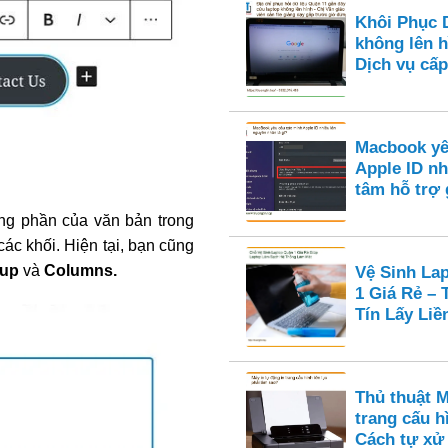
Khôi Phục 
không lên h
Dịch vụ cấp 
Macbook yê
Apple ID nh
tâm hỗ trợ
ng phần của văn bản trong
ác khối. Hiện tại, bạn cũng
oup
và
Columns.
Vệ Sinh La
1 Giá Rẻ –
Tín Lấy Liề
Thủ thuật M
trang cấu hì
Cách tự xử 