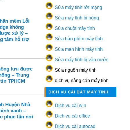
Sửa máy tính rớt mạng
Sửa máy tính bị nóng
Phần mềm Lỗi
Edge không
Sửa chuột máy tính
được xử lý –
Sửa bàn phím máy tính
ng tâm hỗ trợ
Sửa màn hình máy tính
Sửa máy tính bị vào nước
hông lưu được
Sửa nguồn máy tính
thống – Trung
dịch vụ nâng cấp máy tính
 tín TPHCM
DỊCH VỤ CÀI ĐẶT MÁY TÍNH
nh Huyện Nhà
Dịch vụ cài win
hình xanh –
Dịch vụ cài office
c phục tận nơi
Dịch vụ cài autocad