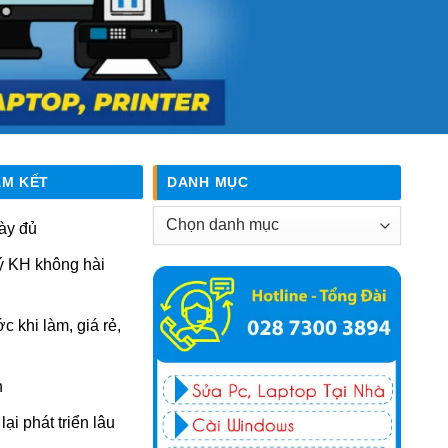
AM KẾT
DANH MỤC
Danh
ày đủ
mục
ý KH không hài
ớc khi làm, giá rẻ,
n
ại phát triển lâu