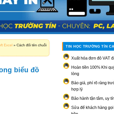
ft Excel
»
Cách đổi tên chuỗi
TIN HỌC TRƯỜNG TÍN C
Xuất hóa đơn đỏ VAT đ
Hoàn tiền 100% Khi qu
rong biểu đồ
lòng
Báo giá, phí rõ ràng trư
hợp lý
Bảo hành tận tâm, uy tí
Sửa để khách hàng gọi l
bền