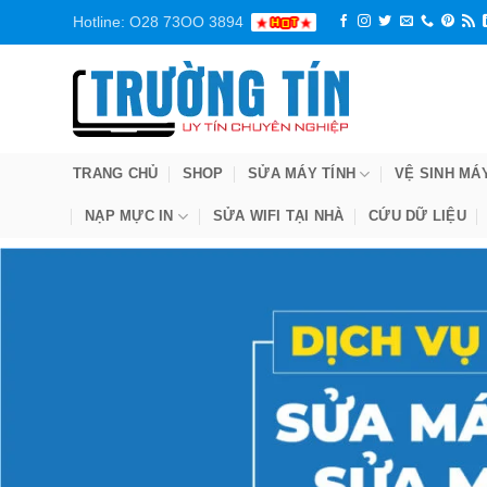
Bỏ
Hotline: O28 73OO 3894
qua
nội
dung
TRANG CHỦ
SHOP
SỬA MÁY TÍNH
VỆ SINH MÁ
NẠP MỰC IN
SỬA WIFI TẠI NHÀ
CỨU DỮ LIỆU