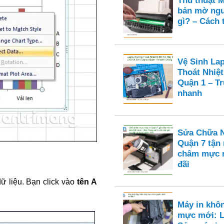
Thủ thuật M
bản mờ ngu
gì? – Cách 
Vệ Sinh La
Thoát Nhiệt
Quận 1 – T
nhanh
Sửa Chữa N
Quận 7 tận
châm mực n
đãi
ữ liệu. Bạn click vào
tên A
Máy in khô
mực mới: L