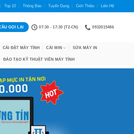
Top 10
Thông Báo
Tuyển Dụng
Giới Thiệu
Liên Hệ
07:30 - 17:30 (T2-CN)
0932015486
CÀI ĐẶT MÁY TÍNH
CÀI WIN
SỬA MÁY IN
ĐÀO TẠO KỸ THUẬT VIÊN MÁY TÍNH