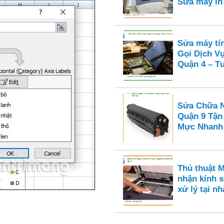
Sửa máy i
Sửa máy tí
Gọi Dịch V
Quận 4 – Tư
Sửa Chữa N
Quận 9 Tận
Mực Nhanh
Thủ thuật 
nhận kính s
xử lý tại nh