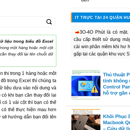
IT TRỰC TẠI 24 QUẬN H
3O-4O Phút là có mặt
cầu cấp thiết sử dụng máy 
ữ liệu trong biểu đồ Excel
cài win phần mềm khi hư 
ị trong một hàng hoặc một cột
gấp tại các quận khu vực 
cần thay đổi lại tên chuỗi dữ
n thị trong 1 hàng hoặc một
Thủ thuật 
 đồ trong Excel thì chúng ta
tính không
Control Pan
dữ liệu dựa vào nội dung và
hỗ trợ gần 
ẽ có khi bạn cần thay đổi lại
 có 1 vài cột thì bạn có thể
a có thể thực hiện mau hơn
Khôi Phục 
y sẽ hướng dẫn bạn đổi tên
Macbook Qu
– Cứu dữ li