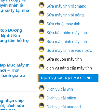
áy in copy ra
yên nhân là
Sửa máy tính rớt mạng
tự xử lý tại nhà
Sửa máy tính bị nóng
Sửa chuột máy tính
ptop Đường
Sửa bàn phím máy tính
 Bị Bít Kín
rung tâm hỗ trợ
Sửa màn hình máy tính
Sửa máy tính bị vào nước
Sửa nguồn máy tính
ạp Mực Máy In
dịch vụ nâng cấp máy tính
 nơi – Thợ
hanh giá ưu
DỊCH VỤ CÀI ĐẶT MÁY TÍNH
Dịch vụ cài win
Dịch vụ cài office
ng nhận chip
ỗi, cách sửa –
Dịch vụ cài autocad