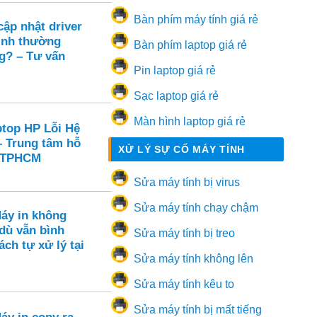
Bàn phím máy tính giá rẻ
ập nhật driver
ình thường
Bàn phím laptop giá rẻ
g? – Tư vấn
Pin laptop giá rẻ
Sạc laptop giá rẻ
Màn hình laptop giá rẻ
ptop HP Lỗi Hệ
– Trung tâm hỗ
XỬ LÝ SỰ CỐ MÁY TÍNH
i TPHCM
Sửa máy tính bị virus
Sửa máy tính chạy chậm
Máy in không
dù vẫn bình
Sửa máy tính bị treo
ch tự xử lý tại
Sửa máy tính không lên
Sửa máy tính kêu to
Sửa máy tính bị mất tiếng