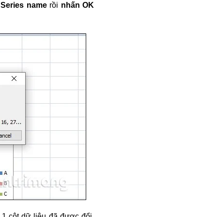
i Series name
rồi
nhấn OK
 1 cột dữ liệu đã được đổi.