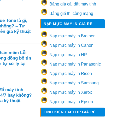
Bảng giá cài đặt máy tính
Bảng giá thi công mạng
e Tone là gì,
NẠP MỰC MÁY IN GIÁ RẺ
 không? – Tư
ên gia kỹ thuật
Nạp mực máy in Brother
Nạp mực máy in Canon
Phần mềm Lỗi
Nạp mực máy in HP
ông đồng bộ tin
 tự xử lý tại
Nạp mực máy in Panasonic
Nạp mực máy in Ricoh
Nạp mực máy in Samsung
để máy tính
Nạp mực máy in Xerox
24/7 hay không?
a kỹ thuật
Nạp mực máy in Epson
LINH KIỆN LAPTOP GIÁ RẺ