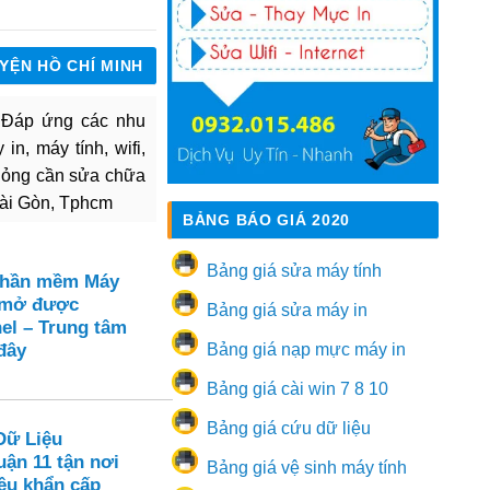
UYỆN HỒ CHÍ MINH
. Đáp ứng các nhu
in, máy tính, wifi,
hỏng cần sửa chữa
Sài Gòn, Tphcm
BẢNG BÁO GIÁ 2020
Bảng giá sửa máy tính
Phần mềm Máy
 mở được
Bảng giá sửa máy in
el – Trung tâm
đây
Bảng giá nạp mực máy in
Bảng giá cài win 7 8 10
Bảng giá cứu dữ liệu
Dữ Liệu
ận 11 tận nơi
Bảng giá vệ sinh máy tính
ệu khẩn cấp