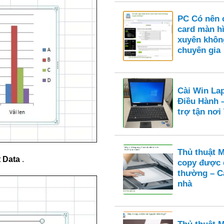
PC Có nên c
card màn h
xuyên khôn
chuyên gia
Cài Win La
Điều Hành 
trợ tận nơ
Thủ thuật 
t Data
.
copy được 
thường – Cá
nhà