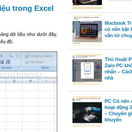
iệu trong Excel
Macbook Tru
có nên bật
bảng dữ liệu như dưới đây.
vấn từ chuy
iểu đồ.
Thủ thuật 
Zalo PC kh
nhắn – Cách
nhà
PC Có nên 
hoạt động 
– Chuyên gi
khuyên