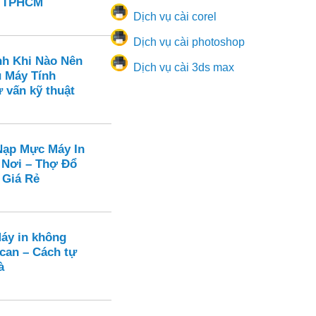
n TPHCM
Dịch vụ cài corel
Dịch vụ cài photoshop
nh Khi Nào Nên
Dịch vụ cài 3ds max
ụ Máy Tính
 vấn kỹ thuật
ạp Mực Máy In
 Nơi – Thợ Đổ
 Giá Rẻ
Máy in không
can – Cách tự
à