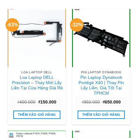
-63%
-32%
LOA LAPTOP DELL
PIN LAPTOP DYNABOOK
Loa Laptop DELL
Pin Laptop Dynabook
Precision – Thay Mới Lấy
Portégé X40 | Thay Pin
Liền Tại Cửa Hàng Giá Rẻ
Lấy Liền, Giá Tốt Tại
TPHCM
Giá
Giá
Giá
Giá
₫
400.000
₫
150.000
₫
950.000
₫
650.000
gốc
hiện
gốc
hiện
là:
tại
là:
tại
₫400.000.
là:
₫950.000.
là:
THÊM VÀO GIỎ HÀNG
THÊM VÀO GIỎ HÀNG
₫150.000.
₫650.000