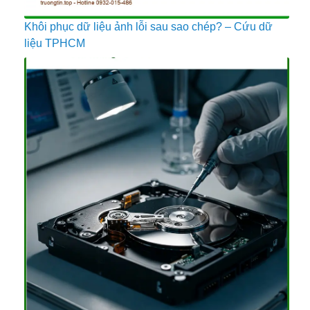
Khôi phục dữ liệu ảnh lỗi sau sao chép? – Cứu dữ
liệu TPHCM