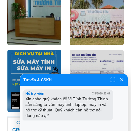
Tư vấn & CSKH
Hỗ trợ viên
7/8/2026 23:07
Xin chào quý khách 👋 Vi Tính Trường Thịnh 
sẵn sàng tư vấn máy tính, laptop, máy in và 
hỗ trợ kỹ thuật. Quý khách cần hỗ trợ nội 
dung nào ạ?
CHUỖI CỬA HÀNG VI TÍNH TRƯỜNG THỊNH
GROUP - THƯƠNG HIỆU TIN HỌC TRƯỜNG TÍN