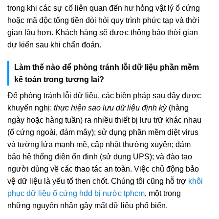
trong khi các sự cố liên quan đến hư hỏng vật lý ổ cứng
hoặc mã độc tống tiền đòi hỏi quy trình phức tạp và thời
gian lâu hơn. Khách hàng sẽ được thông báo thời gian
dự kiến sau khi chẩn đoán.
Làm thế nào để phòng tránh lỗi dữ liệu phần mềm
kế toán trong tương lai?
Để phòng tránh lỗi dữ liệu, các biện pháp sau đây được
khuyến nghị:
thực hiện sao lưu dữ liệu định kỳ
(hàng
ngày hoặc hàng tuần) ra nhiều thiết bị lưu trữ khác nhau
(ổ cứng ngoài, đám mây); sử dụng phần mềm diệt virus
và tường lửa mạnh mẽ, cập nhật thường xuyên; đảm
bảo hệ thống điện ổn định (sử dụng UPS); và đào tạo
người dùng về các thao tác an toàn. Việc chủ động bảo
vệ dữ liệu là yếu tố then chốt. Chúng tôi cũng hỗ trợ
khôi
phục dữ liệu ổ cứng hdd bị nước tphcm
, một trong
những nguyên nhân gây mất dữ liệu phổ biến.