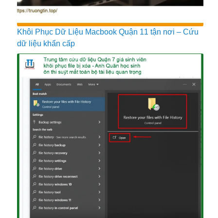
Khôi Phục Dữ Liệu Macbook Quận 11 tận nơi – Cứu
dữ liệu khẩn cấp