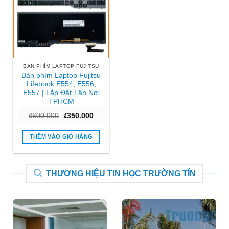
BÀN PHÍM LAPTOP FUJITSU
Bàn phím Laptop Fujitsu
Lifebook E554, E556,
E557 | Lắp Đặt Tận Nơi
TPHCM
Giá
Giá
₫
600.000
₫
350.000
gốc
hiện
là:
tại
₫600.000.
là:
THÊM VÀO GIỎ HÀNG
₫350.000.
THƯƠNG HIỆU TIN HỌC TRƯỜNG TÍN