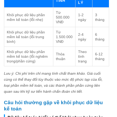
TÍNH
LÝ
Từ
Khôi phục dữ liệu phần
1-2
3
500.000
mềm kế toán (lỗi nhẹ)
ngày
tháng
VNĐ
Khôi phục dữ liệu phần
Từ
2-4
6
mềm kế toán (lỗi trung
1.500.000
ngày
tháng
bình)
VNĐ
Khôi phục dữ liệu phần
Theo
Thỏa
6-12
mềm kế toán (lỗi nghiêm
tình
thuận
tháng
trọng/phần cứng)
trạng
Lưu ý: Chi phí trên chỉ mang tính chất tham khảo. Giá cuối
cùng có thể thay đổi tùy thuộc vào mức độ phức tạp của lỗi,
loại phần mềm kế toán, và các thành phần phần cứng liên
quan sau khi kỹ sư tiến hành chẩn đoán chi tiết.
Câu hỏi thường gặp về khôi phục dữ liệu
kế toán