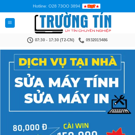
Bỏ
Hotline: O28 73OO 3894
qua
nội
dung
07:30 - 17:30 (T2-CN)
0932015486