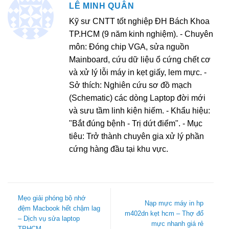
LÊ MINH QUÂN
Kỹ sư CNTT tốt nghiệp ĐH Bách Khoa
TP.HCM (9 năm kinh nghiệm). - Chuyên
môn: Đóng chip VGA, sửa nguồn
Mainboard, cứu dữ liệu ổ cứng chết cơ
và xử lý lỗi máy in kẹt giấy, lem mực. -
Sở thích: Nghiên cứu sơ đồ mạch
(Schematic) các dòng Laptop đời mới
và sưu tầm linh kiện hiếm. - Khẩu hiệu:
"Bắt đúng bệnh - Trị dứt điểm". - Mục
tiêu: Trở thành chuyên gia xử lý phần
cứng hàng đầu tại khu vực.
Mẹo giải phóng bộ nhớ
Nạp mực máy in hp
đệm Macbook hết chậm lag
m402dn kẹt hcm – Thợ đổ
– Dịch vụ sửa laptop
mực nhanh giá rẻ
TPHCM