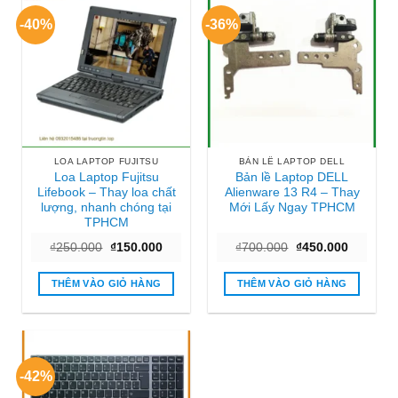
-40%
-36%
LOA LAPTOP FUJITSU
BẢN LỀ LAPTOP DELL
Loa Laptop Fujitsu
Bản lề Laptop DELL
Lifebook – Thay loa chất
Alienware 13 R4 – Thay
lượng, nhanh chóng tại
Mới Lấy Ngay TPHCM
TPHCM
Giá
Giá
Giá
Giá
₫
250.000
₫
150.000
₫
700.000
₫
450.000
gốc
hiện
gốc
hiện
là:
tại
là:
tại
₫250.000.
là:
₫700.000.
là:
THÊM VÀO GIỎ HÀNG
THÊM VÀO GIỎ HÀNG
₫150.000.
₫450.000
-42%