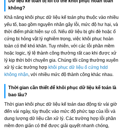
Dữ liệu kế toán bị lỗi có thể khôi phục hoàn toàn
không?
Khả năng khôi phục dữ liệu kế toán phụ thuộc vào nhiều
yếu tố, bao gồm nguyên nhân gây lỗi, mức độ hư hại, và
thời điểm phát hiện sự cố. Nếu dữ liệu bị ghi đè hoặc ổ
cứng bị hỏng vật lý nghiêm trọng, việc khôi phục hoàn
toàn có thể khó khăn. Tuy nhiên, với các lỗi phần mềm
hoặc logic, tỷ lệ thành công thường rất cao khi được xử
lý kịp thời bởi chuyên gia. Chúng tôi cũng thường xuyên
xử lý các trường hợp
khôi phục dữ liệu ổ cứng hdd
không nhận
, với nhiều mức độ thành công khác nhau.
Thời gian cần thiết để khôi phục dữ liệu kế toán là
bao lâu?
Thời gian khôi phục dữ liệu kế toán dao động từ vài giờ
đến vài ngày, tùy thuộc vào mức độ phức tạp của lỗi và
dung lượng dữ liệu cần xử lý. Các trường hợp lỗi phần
mềm đơn giản có thể được giải quyết nhanh chóng,