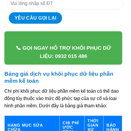
📞 GỌI NGAY HỖ TRỢ KHÔI PHỤC DỮ
LIỆU: 0932 015 486
Bảng giá dịch vụ khôi phục dữ liệu phần
mềm kế toán
Chi phí khôi phục dữ liệu phần mềm kế toán có thể dao
động tùy thuộc vào mức độ phức tạp của sự cố và loại
hình phần mềm. Dưới đây là bảng giá tham khảo:
THỜI
CHI PHÍ
HẠNG MỤC SỬA
GIAN
BẢO
ƯỚC
CHỮA
XỬ
HÀNH