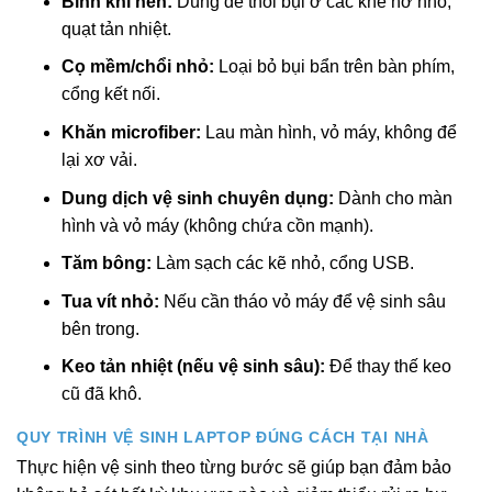
Bình khí nén:
Dùng để thổi bụi ở các khe hở nhỏ,
quạt tản nhiệt.
Cọ mềm/chổi nhỏ:
Loại bỏ bụi bẩn trên bàn phím,
cổng kết nối.
Khăn microfiber:
Lau màn hình, vỏ máy, không để
lại xơ vải.
Dung dịch vệ sinh chuyên dụng:
Dành cho màn
hình và vỏ máy (không chứa cồn mạnh).
Tăm bông:
Làm sạch các kẽ nhỏ, cổng USB.
Tua vít nhỏ:
Nếu cần tháo vỏ máy để vệ sinh sâu
bên trong.
Keo tản nhiệt (nếu vệ sinh sâu):
Để thay thế keo
cũ đã khô.
QUY TRÌNH VỆ SINH LAPTOP ĐÚNG CÁCH TẠI NHÀ
Thực hiện vệ sinh theo từng bước sẽ giúp bạn đảm bảo