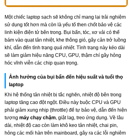
Một chiếc laptop sạch sẽ không chỉ mang lại trải nghiệm
sử dụng tốt hơn mà còn là yếu tố then chốt bảo vệ các
linh kiện điện tử bên trong. Bụi bẩn, tóc, xơ vải có thể
bám vào quạt tản nhiệt, khe thông gió, gây cản trở luồng
khí, dẫn đến tình trạng
quá nhiệt
. Tình trạng này kéo dài
sẽ làm giảm hiệu năng CPU, GPU, thậm chí gây hỏng
hóc vĩnh viễn các chip quan trọng.
Ảnh hưởng của bụi bẩn đến hiệu suất và tuổi thọ
laptop
Khi hệ thống tản nhiệt bị tắc nghẽn, nhiệt độ bên trong
laptop tăng cao đột ngột. Điều này buộc CPU và GPU
phải giảm xung nhịp (throttle) để tự bảo vệ, dẫn đến hiện
tượng
máy chạy chậm
, giật lag, treo ứng dụng. Về lâu
dài, nhiệt độ cao còn làm khô keo tản nhiệt, chai pin,
hỏng các mối hàn trên mainboard, gây ra các lỗi nghiêm