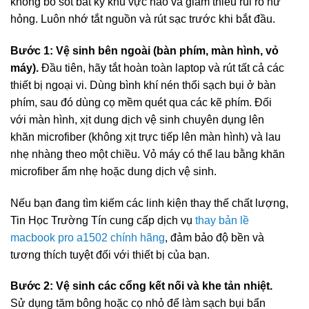
không bỏ sót bất kỳ khu vực nào và giảm thiểu rủi ro hư
hỏng. Luôn nhớ tắt nguồn và rút sạc trước khi bắt đầu.
Bước 1: Vệ sinh bên ngoài (bàn phím, màn hình, vỏ
máy).
Đầu tiên, hãy tắt hoàn toàn laptop và rút tất cả các
thiết bị ngoại vi. Dùng bình khí nén thổi sạch bụi ở bàn
phím, sau đó dùng cọ mềm quét qua các kẽ phím. Đối
với màn hình, xịt dung dịch vệ sinh chuyên dụng lên
khăn microfiber (không xịt trực tiếp lên màn hình) và lau
nhẹ nhàng theo một chiều. Vỏ máy có thể lau bằng khăn
microfiber ẩm nhẹ hoặc dung dịch vệ sinh.
Nếu bạn đang tìm kiếm các linh kiện thay thế chất lượng,
Tin Học Trường Tín cung cấp dịch vụ
thay bản lề
macbook pro a1502 chính hãng
, đảm bảo độ bền và
tương thích tuyệt đối với thiết bị của bạn.
Bước 2: Vệ sinh các cổng kết nối và khe tản nhiệt.
Sử dụng tăm bông hoặc cọ nhỏ để làm sạch bụi bẩn