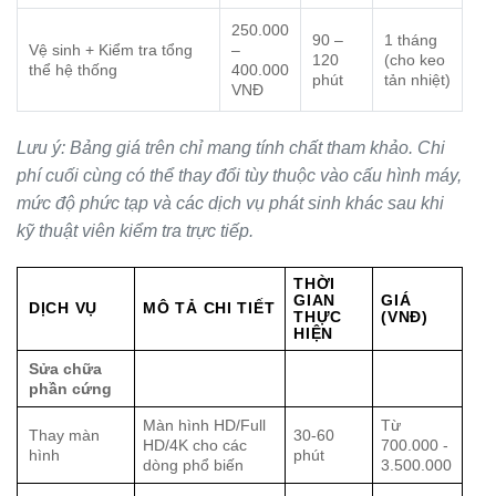
250.000
90 –
1 tháng
Vệ sinh + Kiểm tra tổng
–
120
(cho keo
thể hệ thống
400.000
phút
tản nhiệt)
VNĐ
Lưu ý: Bảng giá trên chỉ mang tính chất tham khảo. Chi
phí cuối cùng có thể thay đổi tùy thuộc vào cấu hình máy,
mức độ phức tạp và các dịch vụ phát sinh khác sau khi
kỹ thuật viên kiểm tra trực tiếp.
THỜI
GIAN
GIÁ
DỊCH VỤ
MÔ TẢ CHI TIẾT
THỰC
(VNĐ)
HIỆN
Sửa chữa
phần cứng
Màn hình HD/Full
Từ
Thay màn
30-60
HD/4K cho các
700.000 -
hình
phút
dòng phổ biến
3.500.000