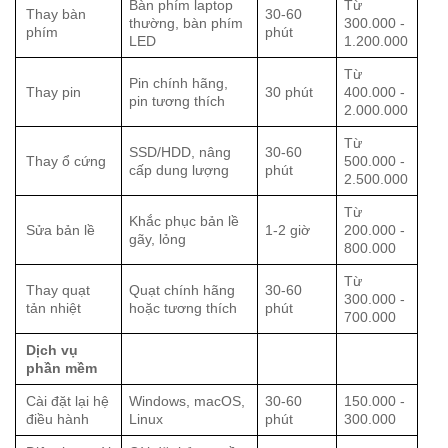
Bàn phím laptop
Từ
Thay bàn
30-60
thường, bàn phím
300.000 -
phím
phút
LED
1.200.000
Từ
Pin chính hãng,
Thay pin
30 phút
400.000 -
pin tương thích
2.000.000
Từ
SSD/HDD, nâng
30-60
Thay ổ cứng
500.000 -
cấp dung lượng
phút
2.500.000
Từ
Khắc phục bản lề
Sửa bản lề
1-2 giờ
200.000 -
gãy, lỏng
800.000
Từ
Thay quạt
Quạt chính hãng
30-60
300.000 -
tản nhiệt
hoặc tương thích
phút
700.000
Dịch vụ
phần mềm
Cài đặt lại hệ
Windows, macOS,
30-60
150.000 -
điều hành
Linux
phút
300.000