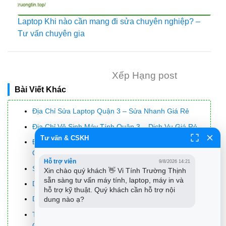
Laptop Khi nào cần mang đi sửa chuyên nghiệp? –
Tư vấn chuyên gia
Xếp Hạng post
Bài Viết Khác
Địa Chỉ Sửa Laptop Quận 3 – Sửa Nhanh Giá Rẻ
Địa Chỉ Vệ Sinh Máy Tính Quận 3 – Dịch Vụ Giá Rẻ
Tư vấn & CSKH
Địa Chỉ Cài Win Quận 3 – Cài Đặt PC Laptop Tại Nhà
Q3
Hỗ trợ viên
9/8/2026 14:21
Sửa Wifi Tại Nhà Quận 4
Xin chào quý khách 👋 Vi Tính Trường Thịnh 
sẵn sàng tư vấn máy tính, laptop, máy in và 
Dịch Vụ Cài Lại Windows 7,8,10 Tận Nhà Quận 4
hỗ trợ kỹ thuật. Quý khách cần hỗ trợ nội 
Dịch Vụ Cài Lại Windows 7,8,10 Tận Nhà Quận 3
dung nào ạ?
Tuyển Thợ Sửa Máy Tính – Thợ Sửa Máy In Tại
Quận 4 Lương Trên 10tr