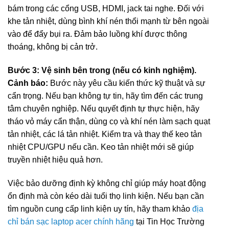
bám trong các cổng USB, HDMI, jack tai nghe. Đối với
khe tản nhiệt, dùng bình khí nén thổi mạnh từ bên ngoài
vào để đẩy bụi ra. Đảm bảo luồng khí được thông
thoáng, không bị cản trở.
Bước 3: Vệ sinh bên trong (nếu có kinh nghiệm).
Cảnh báo:
Bước này yêu cầu kiến thức kỹ thuật và sự
cẩn trọng. Nếu bạn không tự tin, hãy tìm đến các trung
tâm chuyên nghiệp. Nếu quyết định tự thực hiện, hãy
tháo vỏ máy cẩn thận, dùng cọ và khí nén làm sạch quạt
tản nhiệt, các lá tản nhiệt. Kiểm tra và thay thế keo tản
nhiệt CPU/GPU nếu cần. Keo tản nhiệt mới sẽ giúp
truyền nhiệt hiệu quả hơn.
Việc bảo dưỡng định kỳ không chỉ giúp máy hoạt động
ổn định mà còn kéo dài tuổi thọ linh kiện. Nếu bạn cần
tìm nguồn cung cấp linh kiện uy tín, hãy tham khảo
địa
chỉ bán sạc laptop acer chính hãng
tại Tin Học Trường