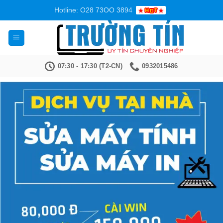
Bỏ
Hotline: O28 73OO 3894
qua
nội
dung
07:30 - 17:30 (T2-CN)
0932015486