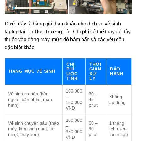
Dưới đây là bảng giá tham khảo cho dịch vụ vệ sinh
laptop tại Tin Học Trường Tín. Chi phí có thể thay đổi tùy
thuộc vào dòng máy, mức độ bám bẩn và các yêu cầu
đặc biệt khác.
CHI
THỜI
PHÍ
GIAN
BẢO
HẠNG MỤC VỆ SINH
ƯỚC
XỬ
HÀNH
TÍNH
LÝ
100.000
Vệ sinh cơ bản (bên
30 –
–
Không
ngoài, bàn phím, màn
45
150.000
áp dụng
hình)
phút
VNĐ
200.000
Vệ sinh chuyên sâu (tháo
60 –
1 tháng
–
máy, làm sạch quạt, tản
90
(cho keo
350.000
nhiệt, thay keo)
phút
tản nhiệt)
VNĐ