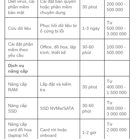
Diệt virus, cài
Cài đặt bản quyền
200.000 -
phần mềm
hoặc phần mềm
30 phút
500.000
bảo mật
chuyên dụng
Từ
Phục hồi dữ liệu từ
Cứu dữ liệu
1-3 ngày
500.000 -
ổ cứng bị lỗi
3.000.000
Cài đặt phần
Office, đồ họa, lập
30-60
100.000 -
mềm theo
trình, thiết kế
phút
500.000
yêu cầu
Dịch vụ
nâng cấp
Từ
Nâng cấp
Lắp đặt và kiểm
30 phút
400.000 -
RAM
tra
1.500.000
Từ
Nâng cấp
30-60
SSD NVMe/SATA
800.000 -
SSD
phút
3.000.000
Nâng cấp
Từ
card đồ họa
Card rời hoặc
2.000.000
1-2 giờ
(laptop hỗ
onboard
-