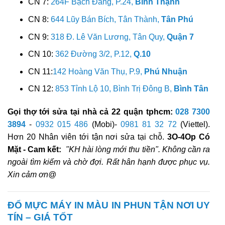
CN 7:
264F Bạch Đằng, P.24,
Bình Thạnh
CN 8:
644 Lũy Bán Bích, Tân Thành,
Tân Phú
CN 9:
318 Đ. Lê Văn Lương, Tân Quy,
Quận 7
CN 10:
362 Đường 3/2, P.12,
Q.10
CN 11:
142 Hoàng Văn Thụ, P.9,
Phú Nhuận
CN 12:
853 Tỉnh Lộ 10, Bình Trị Đông B,
Bình Tân
Gọi thợ tới sửa tại nhà cả 22 quận tphcm:
028 7300
3894
-
0932 015 486
(Mobi)-
0981 81 32 72
(Viettel).
Hơn 20 Nhân viên tới tận nơi sửa tại chỗ.
3O-4Op Có
Mặt - Cam kết:
"KH hài lòng mới thu tiền". Không cần ra
ngoài tìm kiếm và chờ đợi. Rất hân hạnh được phục vụ.
Xin cảm ơn@
ĐỔ MỰC MÁY IN MÀU IN PHUN TẬN NƠI UY
TÍN – GIÁ TỐT