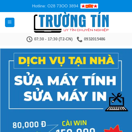
Bỏ
Hotline: O28 73OO 3894
qua
nội
dung
07:30 - 17:30 (T2-CN)
0932015486