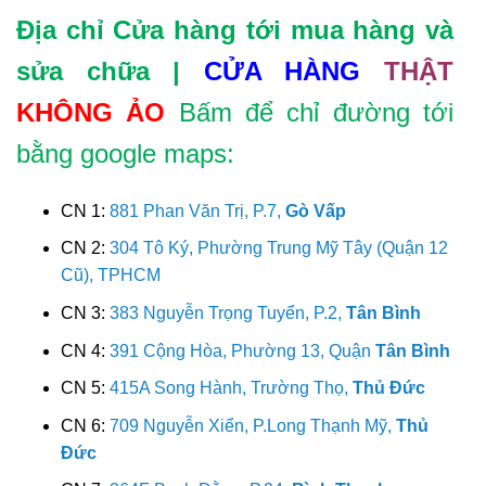
Địa chỉ Cửa hàng tới mua hàng và
sửa chữa |
CỬA HÀNG
THẬT
KHÔNG ẢO
Bấm để chỉ đường tới
bằng google maps:
CN 1:
881 Phan Văn Trị, P.7,
Gò Vấp
CN 2:
304 Tô Ký, Phường Trung Mỹ Tây (Quận 12
Cũ), TPHCM
CN 3:
383 Nguyễn Trọng Tuyển, P.2,
Tân Bình
CN 4:
391 Cộng Hòa, Phường 13, Quận
Tân Bình
CN 5:
415A Song Hành, Trường Thọ,
Thủ Đức
CN 6:
709 Nguyễn Xiển, P.Long Thạnh Mỹ,
Thủ
Đức