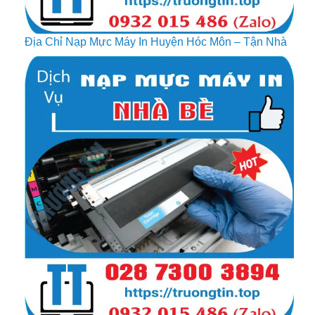
Địa Chỉ Nạp Mực Máy In Huyện Hóc Môn – Tận Nhà