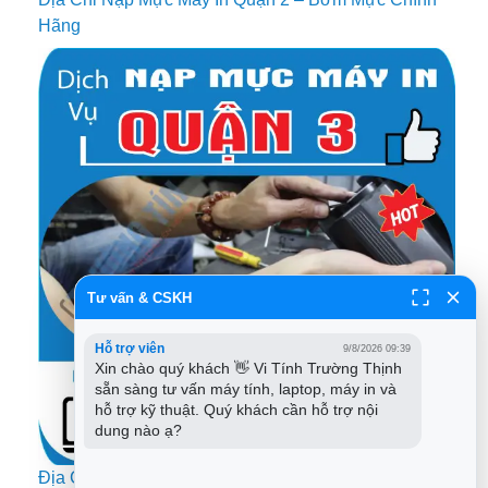
Hãng
Tư vấn & CSKH
Hỗ trợ viên
9/8/2026 09:39
Xin chào quý khách 👋 Vi Tính Trường Thịnh 
sẵn sàng tư vấn máy tính, laptop, máy in và 
hỗ trợ kỹ thuật. Quý khách cần hỗ trợ nội 
dung nào ạ?
Địa Chỉ Nạp Mực Máy In Quận 3 – Thay Mực Giá Rẻ