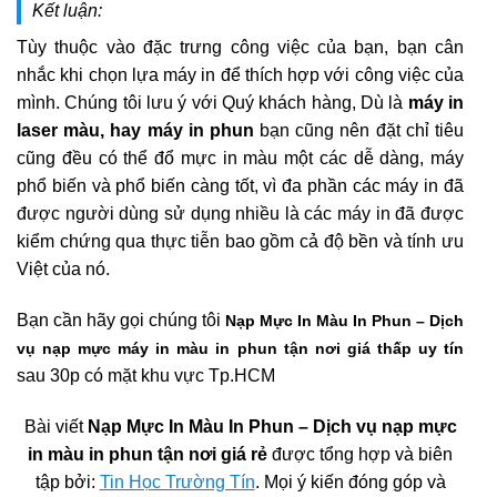
Kết luận:
Tùy thuộc vào đặc trưng công việc của bạn, bạn cân
nhắc khi chọn lựa máy in để thích hợp với công việc của
mình. Chúng tôi lưu ý với Quý khách hàng, Dù là
máy in
laser màu, hay máy in phun
bạn cũng nên đặt chỉ tiêu
cũng đều có thể đổ mực in màu một các dễ dàng, máy
phổ biến và phổ biến càng tốt, vì đa phần các máy in đã
được người dùng sử dụng nhiều là các máy in đã được
kiểm chứng qua thực tiễn bao gồm cả độ bền và tính ưu
Việt của nó.
Bạn cần hãy gọi chúng tôi
Nạp Mực In Màu In Phun – Dịch
vụ nạp mực máy in màu in phun tận nơi giá thấp uy tín
sau 30p có mặt khu vực Tp.HCM
Bài viết
Nạp Mực In Màu In Phun – Dịch vụ nạp mực
in màu in phun tận nơi giá rẻ
được tổng hợp và biên
tập bởi:
Tin Học Trường Tín
. Mọi ý kiến đóng góp và