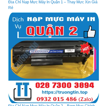
Địa Chỉ Nạp Mực Máy In Quận 1 – Thay Mực Xịn Giá
Rẻ
Địa Chỉ Nạp Mực Máy In Quận 2 – Bơm Mực Chính