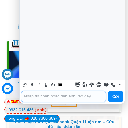
TIN TỨC THỦ THUẬT MỚI NHẤT
Thủ thuật Phần mềm Máy tính không mở được
👋
👍
🌹
😊
❤️
📞
B
I
U
A+
Control Panel – Trung tâm hỗ trợ gần đây
Gửi
0981 81 32 72
(Viettel)
XEM THÊM
-
0932 015 486
(Mobi)
Tổng Đài:
028 7300 3894
Khôi Phục Dữ Liệu Macbook Quận 11 tận nơi – Cứu
dữ liệu khẩn cấp