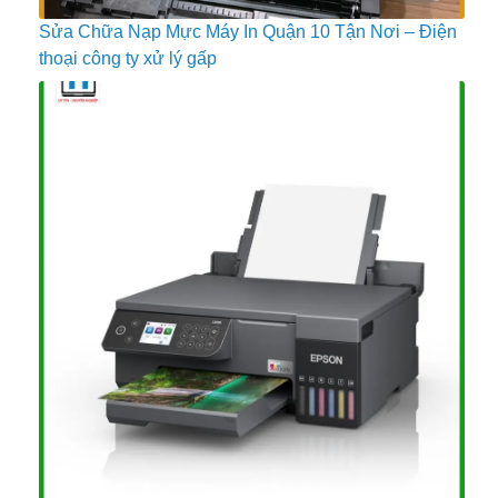
Sửa Chữa Nạp Mực Máy In Quận 10 Tận Nơi – Điện
thoại công ty xử lý gấp