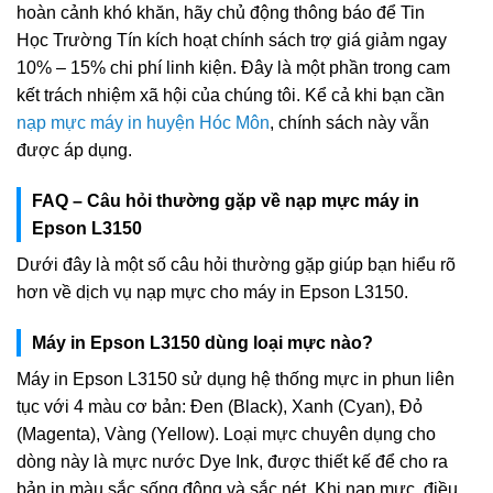
hoàn cảnh khó khăn, hãy chủ động thông báo để Tin
Học Trường Tín kích hoạt chính sách trợ giá giảm ngay
10% – 15% chi phí linh kiện. Đây là một phần trong cam
kết trách nhiệm xã hội của chúng tôi. Kể cả khi bạn cần
nạp mực máy in huyện Hóc Môn
, chính sách này vẫn
được áp dụng.
FAQ – Câu hỏi thường gặp về nạp mực máy in
Epson L3150
Dưới đây là một số câu hỏi thường gặp giúp bạn hiểu rõ
hơn về dịch vụ nạp mực cho máy in Epson L3150.
Máy in Epson L3150 dùng loại mực nào?
Máy in Epson L3150 sử dụng hệ thống mực in phun liên
tục với 4 màu cơ bản: Đen (Black), Xanh (Cyan), Đỏ
(Magenta), Vàng (Yellow). Loại mực chuyên dụng cho
dòng này là mực nước Dye Ink, được thiết kế để cho ra
bản in màu sắc sống động và sắc nét. Khi nạp mực, điều