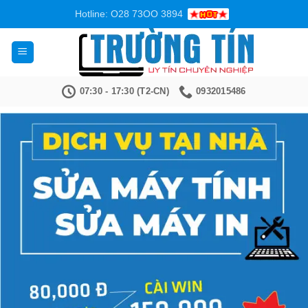
Bỏ
Hotline: O28 73OO 3894
qua
nội
dung
07:30 - 17:30 (T2-CN)
0932015486