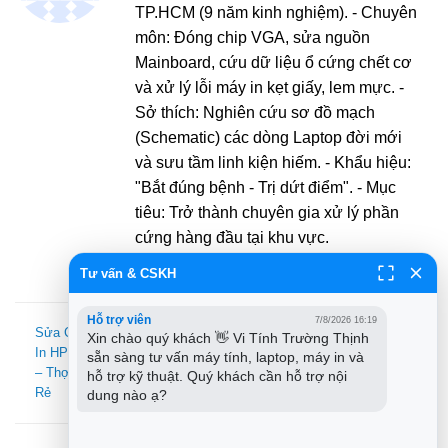
TP.HCM (9 năm kinh nghiệm). - Chuyên
môn: Đóng chip VGA, sửa nguồn
Mainboard, cứu dữ liệu ổ cứng chết cơ
và xử lý lỗi máy in kẹt giấy, lem mực. -
Sở thích: Nghiên cứu sơ đồ mạch
(Schematic) các dòng Laptop đời mới
và sưu tầm linh kiện hiếm. - Khẩu hiệu:
"Bắt đúng bệnh - Trị dứt điểm". - Mục
tiêu: Trở thành chuyên gia xử lý phần
cứng hàng đầu tại khu vực.
Tư vấn & CSKH
Hỗ trợ viên
7/8/2026 16:19
Sửa Chữa Nạp Mực Máy
Xin chào quý khách 👋 Vi Tính Trường Thịnh 
Type Cover không nhận dù
In HP 107a Bị Mờ Tận Nơi
sẵn sàng tư vấn máy tính, laptop, máy in và 
vệ sinh cổng? – Khắc phục
– Thợ Đổ Mực Nhanh Giá
hỗ trợ kỹ thuật. Quý khách cần hỗ trợ nội 
nhanh TPHCM
Rẻ
dung nào ạ?