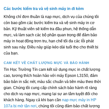
Các bước kiểm tra và vệ sinh máy in đi kèm
Không chỉ đơn thuần là nạp mực, dịch vụ của chúng tôi
còn bao gồm các bước kiểm tra và vệ sinh máy in cơ
bản. Kỹ thuật viên sẽ kiểm tra đầu phun, hệ thống dẫn
mực, và làm sạch các bộ phận quan trọng để đảm bảo
máy in hoạt động trơn tru, hạn chế tối đa các lỗi phát
sinh sau này. Điều này giúp kéo dài tuổi thọ cho thiết bị
của bạn.
CAM KẾT VỀ CHẤT LƯỢNG MỰC VÀ BẢO HÀNH
Tin Học Trường Tín cam kết sử dụng mực in chất lượng
cao, tương thích hoàn hảo với máy Epson L3150, đảm
bảo bản in sắc nét, màu sắc chuẩn và bền màu theo thời
gian. Chúng tôi cung cấp chính sách bảo hành rõ ràng
cho dịch vụ nạp mực, mang lại sự an tâm tuyệt đối cho
khách hàng. Ngay cả khi bạn cần
nạp mực máy in HP
107a bị mờ tận nơi
, chúng tôi cũng đảm bảo chất lượng