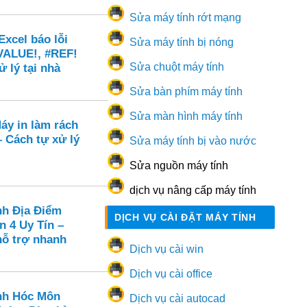
Sửa máy tính rớt mạng
xcel báo lỗi
Sửa máy tính bị nóng
VALUE!, #REF!
Sửa chuột máy tính
ử lý tại nhà
Sửa bàn phím máy tính
Sửa màn hình máy tính
áy in làm rách
 – Cách tự xử lý
Sửa máy tính bị vào nước
Sửa nguồn máy tính
dịch vụ nâng cấp máy tính
nh Địa Điểm
DỊCH VỤ CÀI ĐẶT MÁY TÍNH
n 4 Uy Tín –
hỗ trợ nhanh
Dịch vụ cài win
Dịch vụ cài office
nh Hóc Môn
Dịch vụ cài autocad