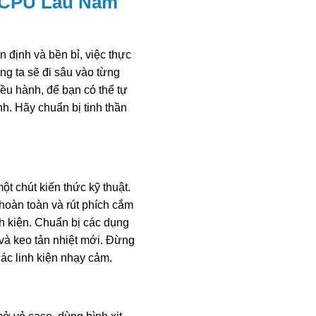
 CPU Lâu Năm
định và bền bỉ, việc thực
úng ta sẽ đi sâu vào từng
ều hành, để bạn có thể tự
nh. Hãy chuẩn bị tinh thần
ột chút kiến thức kỹ thuật.
hoàn toàn và rút phích cắm
nh kiện. Chuẩn bị các dụng
, và keo tản nhiệt mới. Đừng
ác linh kiện nhạy cảm.