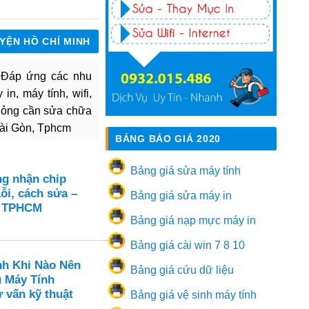
UYỆN HỒ CHÍ MINH
. Đáp ứng các nhu
in, máy tính, wifi,
hỏng cần sửa chữa
Sài Gòn, Tphcm
BẢNG BÁO GIÁ 2020
Bảng giá sửa máy tính
ng nhận chip
ỗi, cách sửa –
Bảng giá sửa máy in
n TPHCM
Bảng giá nạp mực máy in
Bảng giá cài win 7 8 10
nh Khi Nào Nên
Bảng giá cứu dữ liệu
ụ Máy Tính
 vấn kỹ thuật
Bảng giá vệ sinh máy tính