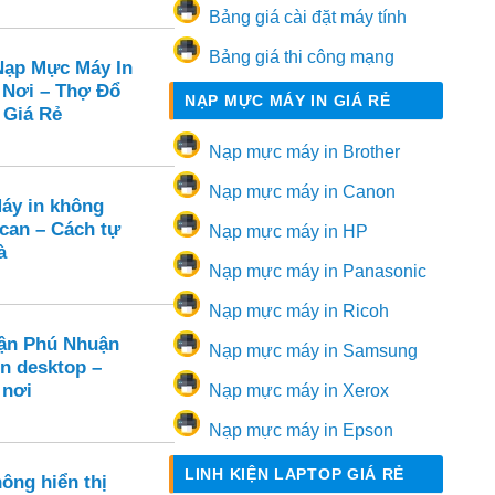
Bảng giá cài đặt máy tính
Bảng giá thi công mạng
ạp Mực Máy In
 Nơi – Thợ Đổ
NẠP MỰC MÁY IN GIÁ RẺ
 Giá Rẻ
Nạp mực máy in Brother
Nạp mực máy in Canon
Máy in không
can – Cách tự
Nạp mực máy in HP
à
Nạp mực máy in Panasonic
Nạp mực máy in Ricoh
ận Phú Nhuận
Nạp mực máy in Samsung
ên desktop –
 nơi
Nạp mực máy in Xerox
Nạp mực máy in Epson
LINH KIỆN LAPTOP GIÁ RẺ
ông hiển thị