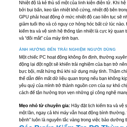
Nhiệt độ là kẻ thù số một của linh kiện điện tử. Khi hệ 
bởi bụi bẩn, keo tản nhiệt khô cứng, nhiệt độ bên tro
GPU phải hoạt động ở mức nhiệt độ cao liên tục sẽ 
giảm tuổi thọ và có nguy cơ hỏng hóc bất cứ lúc nào. Đ
kiểm tra và vệ sinh hệ thống tản nhiệt là cực kỳ quan 
và “đôi mắt” của máy tính bạn.
ẢNH HƯỞNG ĐẾN TRẢI NGHIỆM NGƯỜI DÙNG
Một chiếc PC hoạt động không ổn định, thường xuyên 
động lại đột ngột sẽ khiến trải nghiệm của bạn trở nên
bực bội, mất hứng thú khi sử dụng máy tính. Thậm ch
thể dẫn đến mất dữ liệu quan trọng nếu bạn không kị
yêu quý của mình trở thành nguồn cơn của sự khó ch
cách để tận hưởng trọn vẹn những gì công nghệ mang
Mẹo nhỏ từ chuyên gia:
Hãy đặt lịch kiểm tra và vệ 
một lần, ngay cả khi máy vẫn hoạt động bình thường
bệnh” luôn là nguyên tắc vàng trong việc bảo dưỡng th