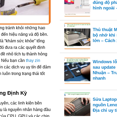
đúng độ ph
hình ngoài 
ng tránh khỏi những hao
Thủ thuật M
g đến hiệu năng và độ bền.
bộ nhớ khi 
lớn – Cách 
 là “khám sức khỏe” tổng
 đó đưa ra các quyết định
ề nhỏ tích tụ thành hỏng
n. Nếu bạn cần
thay zin
Windows lỗ
n các dịch vụ uy tín để đảm
sau update
Nhuận – Tr
uôn trong trạng thái tốt
nhanh
ng Định Kỳ
Sửa Laptop
ên, các linh kiện bên
nguồn Leno
 tụ là nguyên nhân hàng đầu
Địa chỉ uy
g của CPU, GPU và các chip