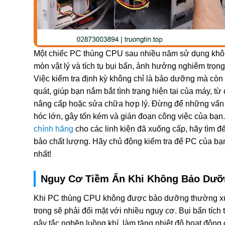
Một chiếc PC thùng CPU sau nhiều năm sử dụng khô
mòn vật lý và tích tụ bụi bẩn, ảnh hưởng nghiêm trọn
Việc kiểm tra định kỳ không chỉ là bảo dưỡng mà còn
quát, giúp bạn nắm bắt tình trạng hiện tại của máy, từ
nâng cấp hoặc sửa chữa hợp lý. Đừng để những vấn đ
hóc lớn, gây tốn kém và gián đoạn công việc của bạ
chính hãng
cho các linh kiện đã xuống cấp, hãy tìm đế
bảo chất lượng. Hãy chủ động kiểm tra để PC của bạn l
nhất!
Nguy Cơ Tiềm Ẩn Khi Không Bảo Dưỡ
Khi PC thùng CPU không được bảo dưỡng thường xuy
trong sẽ phải đối mặt với nhiều nguy cơ. Bụi bẩn tích
gây tắc nghẽn luồng khí, làm tăng nhiệt độ hoạt độn