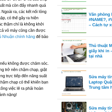
suất mà còn đẩy nhanh quá
 Ngoài ra, các kết nối lỏng
Văn phòng E
ặp, có thể gây ra hiện
#NAME?, #
c thậm chí là không khởi
– Cách tự x
à cả vỏ máy cũng cần được
hú Nhuận chính hãng
để bảo
Thủ thuật M
giấy khi in
tại nhà
n nếu không được chăm sóc.
g trở nên chậm chạp, giật
ng trực tiếp đến năng suất
Sửa máy tí
Laptop Quậ
g chậm chạp có thể khiến bạn
Trung tâm 
ông việc lẽ ra phải hoàn
ánh nặng!
Sửa máy tí