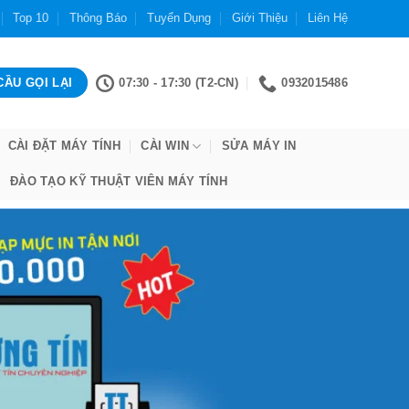
Top 10
Thông Báo
Tuyển Dụng
Giới Thiệu
Liên Hệ
07:30 - 17:30 (T2-CN)
0932015486
CÀI ĐẶT MÁY TÍNH
CÀI WIN
SỬA MÁY IN
ĐÀO TẠO KỸ THUẬT VIÊN MÁY TÍNH