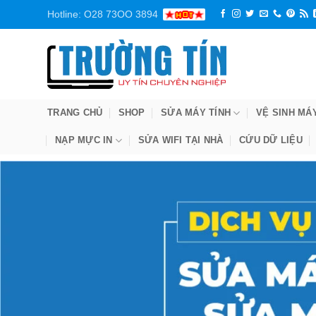
Bỏ
Hotline: O28 73OO 3894
qua
nội
dung
TRANG CHỦ
SHOP
SỬA MÁY TÍNH
VỆ SINH MÁ
NẠP MỰC IN
SỬA WIFI TẠI NHÀ
CỨU DỮ LIỆU