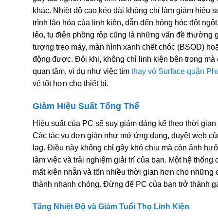
khác. Nhiệt độ cao kéo dài không chỉ làm giảm hiệu 
trình lão hóa của linh kiện, dẫn đến hỏng hóc đột ngột.
lẻo, tụ điện phồng rộp cũng là những vấn đề thường g
tượng treo máy, màn hình xanh chết chóc (BSOD) hoặ
động được. Đôi khi, không chỉ linh kiện bên trong m
quan tâm, ví dụ như việc tìm
thay vỏ Surface quận P
vệ tốt hơn cho thiết bị.
Giảm Hiệu Suất Tổng Thể
Hiệu suất của PC sẽ suy giảm đáng kể theo thời gia
Các tác vụ đơn giản như mở ứng dụng, duyệt web cũn
lag. Điều này không chỉ gây khó chịu mà còn ảnh hưở
làm việc và trải nghiệm giải trí của bạn. Một hệ thốn
mất kiên nhẫn và tốn nhiều thời gian hơn cho những c
thành nhanh chóng. Đừng để PC của bạn trở thành g
Tăng Nhiệt Độ và Giảm Tuổi Thọ Linh Kiện