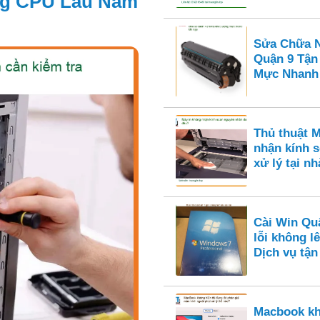
ùng CPU Lâu Năm
Sửa Chữa N
Quận 9 Tận
Mực Nhanh
Thủ thuật 
nhận kính s
xử lý tại nh
Cài Win Qu
lỗi không l
Dịch vụ tận
Macbook kh