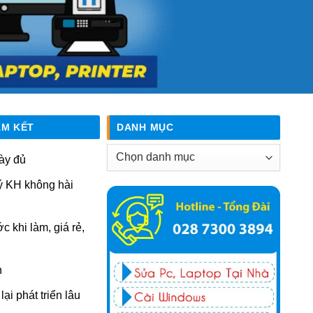
AM KẾT
DANH MỤC
Danh
ày đủ
mục
ý KH không hài
ớc khi làm, giá rẻ,
n
ại phát triển lâu