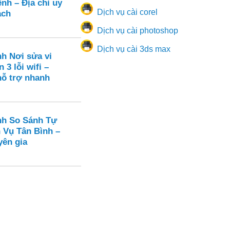
nh – Địa chỉ uy
Dịch vụ cài corel
ạch
Dịch vụ cài photoshop
Dịch vụ cài 3ds max
nh Nơi sửa vi
 3 lỗi wifi –
hỗ trợ nhanh
nh So Sánh Tự
 Vụ Tân Bình –
yên gia