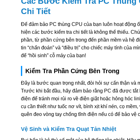
Các Bước Kiểm Tra PC Thùng
Chi Tiết
Để đảm bảo PC thùng CPU của bạn luôn hoạt động ổn 
hiện các bước kiểm tra chi tiết là không thể thiếu. Ch
phần, từ phần cứng bên trong đến phần mềm và hệ đi
tin “chẩn đoán” và “điều trị” cho chiếc máy tính của mì
để “hồi sinh” cỗ máy của bạn!
Kiểm Tra Phần Cứng Bên Trong
Đây là bước quan trọng nhất, đòi hỏi sự cẩn thận và m
Trước khi bắt đầu, hãy đảm bảo rằng PC đã được tắt 
điện để tránh mọi rủi ro về điện giật hoặc hỏng hóc li
cụ cần thiết như tuốc nơ vít, bình xịt khí nén, cọ mềm
quên đeo vòng tay chống tĩnh điện nếu có để bảo vệ c
Vệ Sinh và Kiểm Tra Quạt Tản Nhiệt