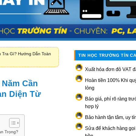
 Tra Gì? Hướng Dẫn Toàn
TIN HỌC TRƯỜNG TÍN C
Xuất hóa đơn đỏ VAT đ
Hoàn tiền 100% Khi qu
 Năm Cần
lòng
àn Diện Từ
Báo giá, phí rõ ràng trư
hợp lý
Bảo hành tận tâm, uy tí
Sửa để khách hàng gọi l
an Trọng?
bền