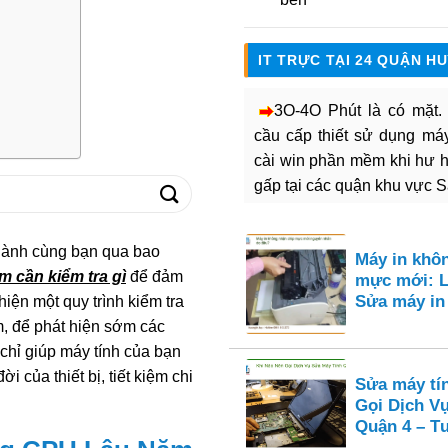
IT TRỰC TẠI 24 QUẬN H
3O-4O Phút là có mặt
cầu cấp thiết sử dụng máy 
cài win phần mềm khi hư 
gấp tại các quận khu vực 
hành cùng bạn qua bao
Máy in khô
 cần kiểm tra gì
để đảm
mực mới: L
Sửa máy i
hiện một quy trình kiểm tra
, để phát hiện sớm các
 chỉ giúp máy tính của bạn
 của thiết bị, tiết kiệm chi
Sửa máy tí
Gọi Dịch V
Quận 4 – Tư