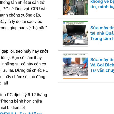
không vẽ bệ
thống tản nhiệt bị cản trở
tín, minh b
ng PC sẽ tăng vọt. CPU và
nhanh chóng xuống cấp,
ây là lý do tại sao việc
Sửa máy tí
trọng, giúp bảo vệ “bộ não”
tại nhà Quận
Trung tâm 
gặp lỗi, treo máy hay khởi
 tồi tệ. Bạn sẽ cảm thấy
Sửa máy tí
í, những sự cố này còn có
Và Gọi Dịch
Tư vấn chu
p lưu lại. Đừng để chiếc PC
ịu, hãy chăm sóc nó đúng
 lại!
sinh PC định kỳ 6-12 tháng
. “Phòng bệnh hơn chữa
iết bị điện tử!