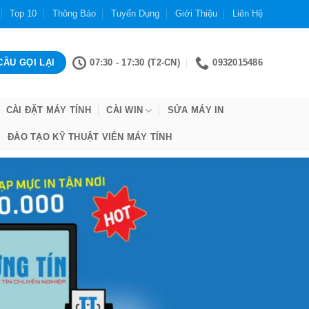
Top 10
Thông Báo
Tuyển Dụng
Giới Thiệu
Liên Hệ
07:30 - 17:30 (T2-CN)
0932015486
CÀI ĐẶT MÁY TÍNH
CÀI WIN
SỬA MÁY IN
ĐÀO TẠO KỸ THUẬT VIÊN MÁY TÍNH