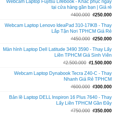
Webcam Laptop Fujitsu Lifebook - Khắc phục ngay
là:
tại
tại cửa hàng gần bạn | Giá rẻ
₫1.450.000.
là:
Giá
Giá
₫
400.000
₫
250.000
₫890.000
gốc
hiện
Webcam Laptop Lenovo IdeaPad 310-17IKB - Thay
là:
tại
Lắp Tận Nơi TPHCM Giá Rẻ
₫400.000.
là:
Giá
Giá
₫
450.000
₫
250.000
₫250.000
gốc
hiện
Màn hình Laptop Dell Latitude 3490 3590 - Thay Lấy
là:
tại
Liền TPHCM Giá Sinh Viên
₫450.000.
là:
Giá
Giá
₫
2.500.000
₫
1.500.000
₫250.000
gốc
hiện
Webcam Laptop Dynabook Tecra Z40-C - Thay
là:
tại
Nhanh Giá Rẻ TPHCM
₫2.500.000.
là:
Giá
Giá
₫
600.000
₫
300.000
₫1.500.0
gốc
hiện
Bản lề Laptop DELL Inspiron 16 Plus 7640 - Thay
là:
tại
Lấy Liền TPHCM Gần Đây
₫600.000.
là:
Giá
Giá
₫
750.000
₫
350.000
₫300.000
gốc
hiện
là:
tại
₫750.000.
là: