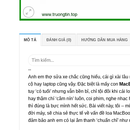
MÔ TẢ
ĐÁNH GIÁ (0)
HƯỚNG DẪN MUA HÀNG
Tìm
kiếm:
--
Anh em thợ sửa xe chắc cũng hiểu, cái gì xài lâu 
cộ hay laptop cũng vậy. Đặc biệt là mấy con
MacB
tuy ‘có tuổi’ nhưng vẫn bền bỉ, chỉ tội đôi khi cái 
hay thậm chí ‘câm nín’ luôn, coi phim, nghe nhạc
thì đúng là bực mình hết sức. Bài viết này, tôi – 
đời máy, sẽ chia sẻ thực tế về vấn đề loa MacBo
đảm bảo anh em có lại âm thanh ‘chuẩn chỉ’ như 