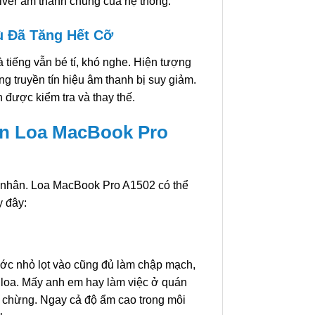
iver âm thanh chung của hệ thống.
 Đã Tăng Hết Cỡ
tiếng vẫn bé tí, khó nghe. Hiện tượng
g truyền tín hiệu âm thanh bị suy giảm.
 được kiểm tra và thay thế.
n Loa MacBook Pro
n nhân. Loa MacBook Pro A1502 có thể
y đây:
ước nhỏ lọt vào cũng đủ làm chập mạch,
n loa. Mấy anh em hay làm việc ở quán
i chừng. Ngay cả độ ẩm cao trong môi