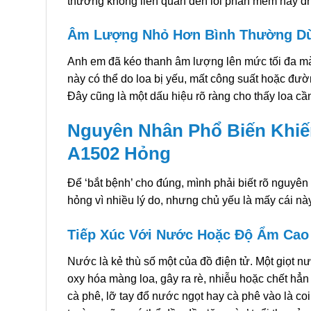
thường không liên quan đến lỗi phần mềm hay dr
Âm Lượng Nhỏ Hơn Bình Thường Dù
Anh em đã kéo thanh âm lượng lên mức tối đa mà 
này có thể do loa bị yếu, mất công suất hoặc đườn
Đây cũng là một dấu hiệu rõ ràng cho thấy loa cần
Nguyên Nhân Phổ Biến Khiế
A1502 Hỏng
Để ‘bắt bệnh’ cho đúng, mình phải biết rõ nguyê
hỏng vì nhiều lý do, nhưng chủ yếu là mấy cái nà
Tiếp Xúc Với Nước Hoặc Độ Ẩm Cao
Nước là kẻ thù số một của đồ điện tử. Một giọt n
oxy hóa màng loa, gây ra rè, nhiễu hoặc chết hẳ
cà phê, lỡ tay đổ nước ngọt hay cà phê vào là co