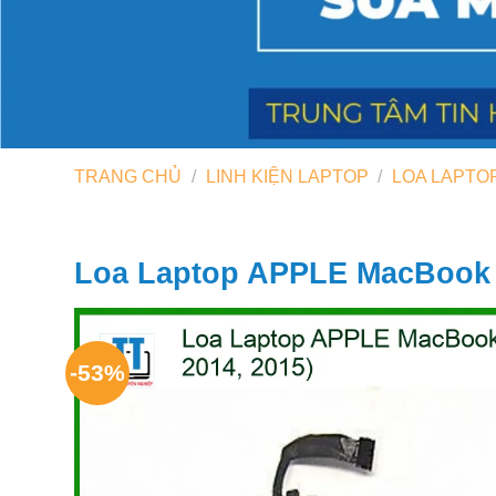
TRANG CHỦ
/
LINH KIỆN LAPTOP
/
LOA LAPTO
Loa Laptop APPLE MacBook P
-53%