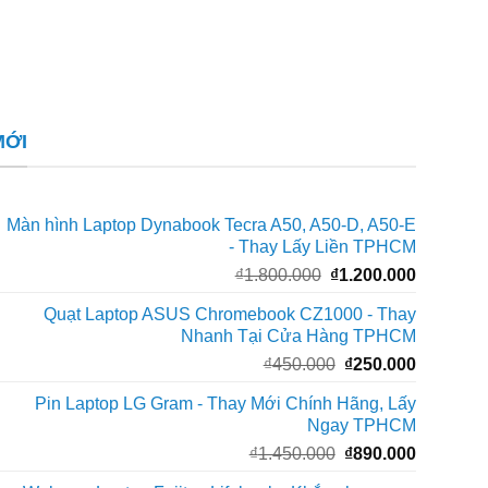
MỚI
Màn hình Laptop Dynabook Tecra A50, A50-D, A50-E
- Thay Lấy Liền TPHCM
Giá
Giá
₫
1.800.000
₫
1.200.000
gốc
hiện
Quạt Laptop ASUS Chromebook CZ1000 - Thay
là:
tại
Nhanh Tại Cửa Hàng TPHCM
₫1.800.000.
là:
Giá
Giá
₫
450.000
₫
250.000
₫1.200.0
gốc
hiện
Pin Laptop LG Gram - Thay Mới Chính Hãng, Lấy
là:
tại
Ngay TPHCM
₫450.000.
là:
Giá
Giá
₫
1.450.000
₫
890.000
₫250.000
gốc
hiện