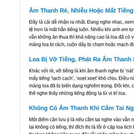
Âm Thanh Rè, Nhiễu Hoặc Mất Tiếng
Đây là cái dễ nhận ra nhất. Đang nghe nhạc, xem 
tệ hơn là mất hẳn tiếng luôn. Nhiều khi anh em tư
vẫn không ăn thua thì khả năng cao là loa đã có v
màng loa bị rách, cuộn dây bị chạm hoặc mạch điề
Loa Bị Vỡ Tiếng, Phát Ra Âm Thanh 
Khác với rè, vỡ tiếng là khi âm thanh nghe bị ‘nát
mấy tiếng ‘lạch cạch’, ‘xoẹt xoẹt’ khó chịu. Điều n
màng loa đã bị biến dạng nghiêm trọng. Đôi khi, 
thể nghe thấy những tiếng động lạ từ vị trí loa.
Không Có Âm Thanh Khi Cắm Tai Nghe
Một điểm cần lưu ý là nếu cắm tai nghe vào vẫn n
lại không có tiếng, thì đích thị là lỗi ở cặp loa t