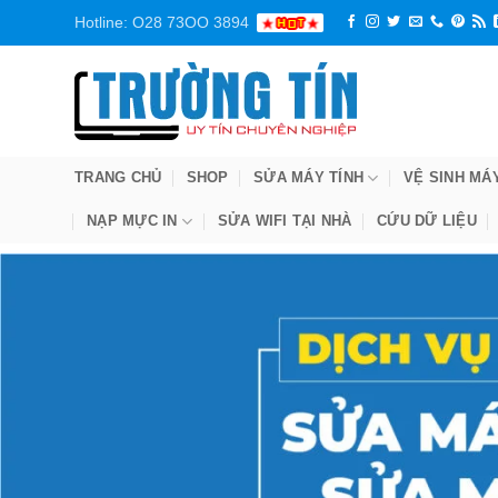
Bỏ
Hotline: O28 73OO 3894
qua
nội
dung
TRANG CHỦ
SHOP
SỬA MÁY TÍNH
VỆ SINH MÁ
NẠP MỰC IN
SỬA WIFI TẠI NHÀ
CỨU DỮ LIỆU