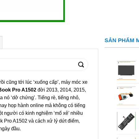
SẢN PHẨM 
rồi cũng tới lúc ‘xuống cấp’, máy móc xe
ook Pro A1502
đời 2013, 2014, 2015,
loa nó ‘dở chứng’. Tiếng rè, tiếng nhỏ,
 hay họp hành online mà không có tiếng
một người có kinh nghiệm ‘mổ xẻ’ nhiều
ok Pro A1502 và cách xử lý dứt điểm,
ngày đầu.