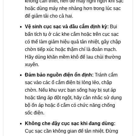
không cần thiết, nên để máy nghỉ ngơi khi sạc
hoặc dùng máy nhẹ nhàng hơn trong lúc sạc
để giảm tải cho cả hai.
Vệ sinh cục sạc và đầu cắm định kỳ:
Bụi
bẩn tích tụ ở các khe cắm hoặc trên cục sạc
có thể làm giảm hiệu quả tản nhiệt, gây chập
chờn tiếp xúc hoặc thậm chí là đoản mạch.
Hãy dùng khăn mềm khô để lau chùi thường
xuyên.
Đảm bảo nguồn điện ổn định:
Tránh cắm
sạc vào các ổ cắm điện bị lỏng lẻo, chập
chờn. Nếu khu vực bạn sống hay bị sụt áp
hoặc tăng áp đột ngột, hãy cân nhắc sử dụng
bộ ổn áp hoặc ổ cắm có chức năng chống
sốc điện.
Không che đậy cục sạc khi đang dùng:
Cục sạc cần không gian để tản nhiệt. Đừng