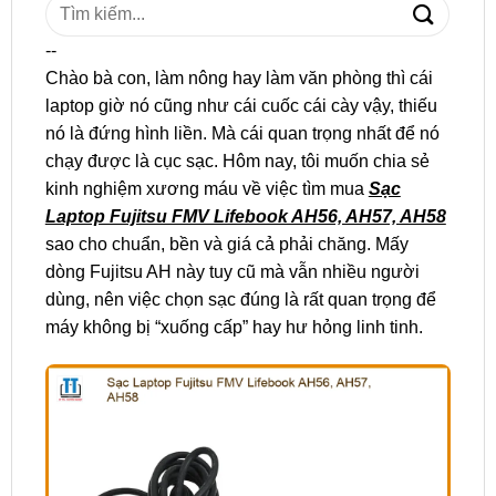
Tìm
kiếm:
--
Chào bà con, làm nông hay làm văn phòng thì cái
laptop giờ nó cũng như cái cuốc cái cày vậy, thiếu
nó là đứng hình liền. Mà cái quan trọng nhất để nó
chạy được là cục sạc. Hôm nay, tôi muốn chia sẻ
kinh nghiệm xương máu về việc tìm mua
Sạc
Laptop Fujitsu FMV Lifebook AH56, AH57, AH58
sao cho chuẩn, bền và giá cả phải chăng. Mấy
dòng Fujitsu AH này tuy cũ mà vẫn nhiều người
dùng, nên việc chọn sạc đúng là rất quan trọng để
máy không bị “xuống cấp” hay hư hỏng linh tinh.