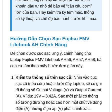
khoản đầu tư nhỏ để bảo vệ “cần câu cơm”
lớn của bạn. Hãy kiểm tra kỹ tem mác, thông
số kỹ thuật và chế độ bảo hành trước khi mua.
Hướng Dẫn Chọn Sạc Fujitsu FMV
Lifebook AH Chính Hãng
Để chọn được cục sạc ưng ý, chính hãng cho
laptop Fujitsu FMV Lifebook AH56, AH57, AH58, bà
con cứ làm theo mấy bước đơn giản này:
Kiểm tra thông số trên sạc cũ:
Nhìn vào cục
sạc cũ (nếu còn) hoặc dưới đáy laptop, sẽ có ghi
rõ thông số Output Voltage (V) và Output Current
(A). Ví dụ: 19V – 3.42A. Sạc mới phải có thông
số tương đương hoặc cao hơn một chút về dòng
điện (A) nhưng điện áp (V) phải chính xác.