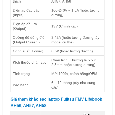
thích
AH57, AH58
Điện áp đầu vào
100-240V ~ 1.5A (hoặc tương
(Input)
đương)
Điện áp đầu ra
19V (Chính xác)
(Output)
Cường độ dòng điện
3.42A (hoặc tương đương tùy
(Output Current)
model cụ thể)
Công suất (Power)
65W (hoặc tương đương)
Chân tròn (Thường là 5.5 x
Kích thước chân sạc
2.5mm hoặc tương đương)
Tình trạng
Mới 100%, chính hãng/OEM
6 – 12 tháng (tùy nhà cung
Bảo hành
cấp)
Giá tham khảo sạc laptop Fujitsu FMV Lifebook
AH56, AH57, AH58
GIÁ