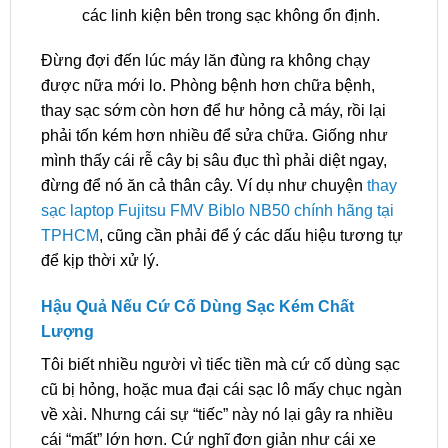
các linh kiện bên trong sạc không ổn định.
Đừng đợi đến lúc máy lăn đùng ra không chạy
được nữa mới lo. Phòng bệnh hơn chữa bệnh,
thay sạc sớm còn hơn để hư hỏng cả máy, rồi lại
phải tốn kém hơn nhiều để sửa chữa. Giống như
mình thấy cái rễ cây bị sâu đục thì phải diệt ngay,
đừng để nó ăn cả thân cây. Ví dụ như chuyện
thay
sạc laptop Fujitsu FMV Biblo NB50 chính hãng tại
TPHCM
, cũng cần phải để ý các dấu hiệu tương tự
để kịp thời xử lý.
Hậu Quả Nếu Cứ Cố Dùng Sạc Kém Chất
Lượng
Tôi biết nhiều người vì tiếc tiền mà cứ cố dùng sạc
cũ bị hỏng, hoặc mua đại cái sạc lô mấy chục ngàn
về xài. Nhưng cái sự “tiếc” này nó lại gây ra nhiều
cái “mất” lớn hơn. Cứ nghĩ đơn giản như cái xe