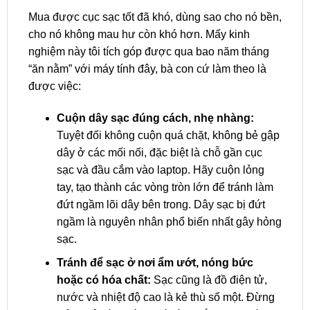
Mua được cục sạc tốt đã khó, dùng sao cho nó bền,
cho nó không mau hư còn khó hơn. Mấy kinh
nghiệm này tôi tích góp được qua bao năm tháng
“ăn nằm” với máy tính đây, bà con cứ làm theo là
được việc:
Cuộn dây sạc đúng cách, nhẹ nhàng:
Tuyệt đối không cuộn quá chặt, không bẻ gập
dây ở các mối nối, đặc biệt là chỗ gần cục
sạc và đầu cắm vào laptop. Hãy cuộn lỏng
tay, tạo thành các vòng tròn lớn để tránh làm
đứt ngầm lõi dây bên trong. Dây sạc bị đứt
ngầm là nguyên nhân phổ biến nhất gây hỏng
sạc.
Tránh để sạc ở nơi ẩm ướt, nóng bức
hoặc có hóa chất:
Sạc cũng là đồ điện tử,
nước và nhiệt độ cao là kẻ thù số một. Đừng