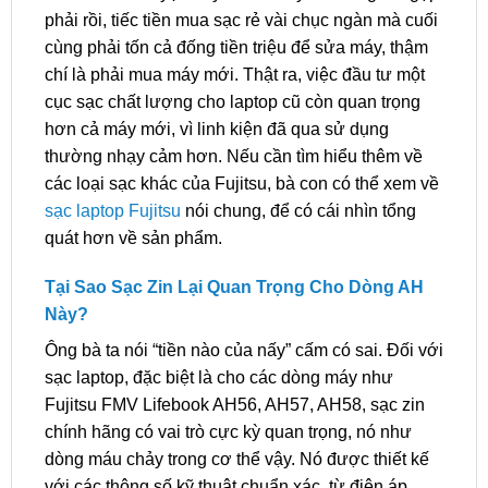
phải rồi, tiếc tiền mua sạc rẻ vài chục ngàn mà cuối
cùng phải tốn cả đống tiền triệu để sửa máy, thậm
chí là phải mua máy mới. Thật ra, việc đầu tư một
cục sạc chất lượng cho laptop cũ còn quan trọng
hơn cả máy mới, vì linh kiện đã qua sử dụng
thường nhạy cảm hơn. Nếu cần tìm hiểu thêm về
các loại sạc khác của Fujitsu, bà con có thể xem về
sạc laptop Fujitsu
nói chung, để có cái nhìn tổng
quát hơn về sản phẩm.
Tại Sao Sạc Zin Lại Quan Trọng Cho Dòng AH
Này?
Ông bà ta nói “tiền nào của nấy” cấm có sai. Đối với
sạc laptop, đặc biệt là cho các dòng máy như
Fujitsu FMV Lifebook AH56, AH57, AH58, sạc zin
chính hãng có vai trò cực kỳ quan trọng, nó như
dòng máu chảy trong cơ thể vậy. Nó được thiết kế
với các thông số kỹ thuật chuẩn xác, từ điện áp