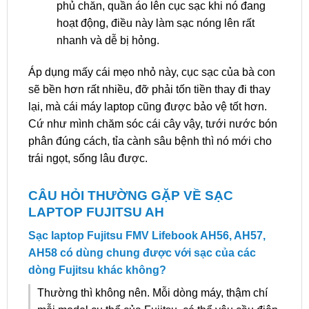
phủ chăn, quần áo lên cục sạc khi nó đang
hoạt động, điều này làm sạc nóng lên rất
nhanh và dễ bị hỏng.
Áp dụng mấy cái mẹo nhỏ này, cục sạc của bà con
sẽ bền hơn rất nhiều, đỡ phải tốn tiền thay đi thay
lại, mà cái máy laptop cũng được bảo vệ tốt hơn.
Cứ như mình chăm sóc cái cây vậy, tưới nước bón
phân đúng cách, tỉa cành sâu bệnh thì nó mới cho
trái ngọt, sống lâu được.
CÂU HỎI THƯỜNG GẶP VỀ SẠC
LAPTOP FUJITSU AH
Sạc laptop Fujitsu FMV Lifebook AH56, AH57,
AH58 có dùng chung được với sạc của các
dòng Fujitsu khác không?
Thường thì không nên. Mỗi dòng máy, thậm chí