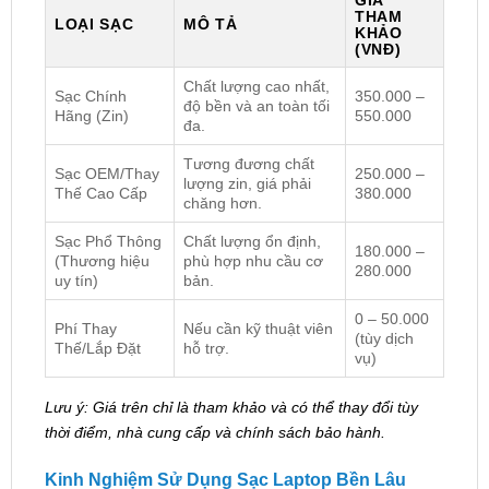
THAM
LOẠI SẠC
MÔ TẢ
KHẢO
(VNĐ)
Chất lượng cao nhất,
Sạc Chính
350.000 –
độ bền và an toàn tối
Hãng (Zin)
550.000
đa.
Tương đương chất
Sạc OEM/Thay
250.000 –
lượng zin, giá phải
Thế Cao Cấp
380.000
chăng hơn.
Sạc Phổ Thông
Chất lượng ổn định,
180.000 –
(Thương hiệu
phù hợp nhu cầu cơ
280.000
uy tín)
bản.
0 – 50.000
Phí Thay
Nếu cần kỹ thuật viên
(tùy dịch
Thế/Lắp Đặt
hỗ trợ.
vụ)
Lưu ý: Giá trên chỉ là tham khảo và có thể thay đổi tùy
thời điểm, nhà cung cấp và chính sách bảo hành.
Kinh Nghiệm Sử Dụng Sạc Laptop Bền Lâu