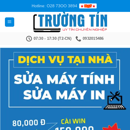
Bỏ
Hotline: O28 73OO 3894
qua
nội
dung
07:30 - 17:30 (T2-CN)
0932015486