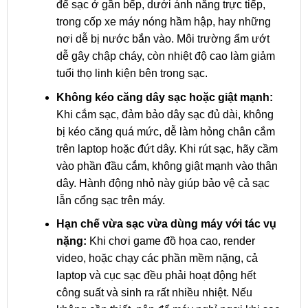
để sạc ở gần bếp, dưới ánh nắng trực tiếp,
trong cốp xe máy nóng hầm hập, hay những
nơi dễ bị nước bắn vào. Môi trường ẩm ướt
dễ gây chập cháy, còn nhiệt độ cao làm giảm
tuổi thọ linh kiện bên trong sạc.
Không kéo căng dây sạc hoặc giật mạnh:
Khi cắm sạc, đảm bảo dây sạc đủ dài, không
bị kéo căng quá mức, dễ làm hỏng chân cắm
trên laptop hoặc đứt dây. Khi rút sạc, hãy cầm
vào phần đầu cắm, không giật mạnh vào thân
dây. Hành động nhỏ này giúp bảo vệ cả sạc
lẫn cổng sạc trên máy.
Hạn chế vừa sạc vừa dùng máy với tác vụ
nặng:
Khi chơi game đồ họa cao, render
video, hoặc chạy các phần mềm nặng, cả
laptop và cục sạc đều phải hoạt động hết
công suất và sinh ra rất nhiều nhiệt. Nếu