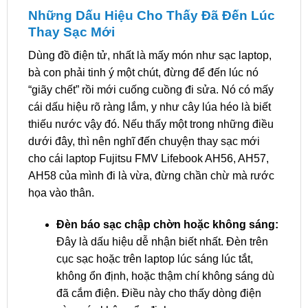
Những Dấu Hiệu Cho Thấy Đã Đến Lúc
Thay Sạc Mới
Dùng đồ điện tử, nhất là mấy món như sạc laptop,
bà con phải tinh ý một chút, đừng để đến lúc nó
“giãy chết” rồi mới cuống cuồng đi sửa. Nó có mấy
cái dấu hiệu rõ ràng lắm, y như cây lúa héo là biết
thiếu nước vậy đó. Nếu thấy một trong những điều
dưới đây, thì nên nghĩ đến chuyện thay sạc mới
cho cái laptop Fujitsu FMV Lifebook AH56, AH57,
AH58 của mình đi là vừa, đừng chần chừ mà rước
họa vào thân.
Đèn báo sạc chập chờn hoặc không sáng:
Đây là dấu hiệu dễ nhận biết nhất. Đèn trên
cục sạc hoặc trên laptop lúc sáng lúc tắt,
không ổn định, hoặc thậm chí không sáng dù
đã cắm điện. Điều này cho thấy dòng điện