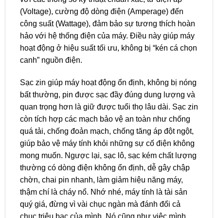
(Voltage), cường độ dòng điện (Amperage) đến
công suất (Wattage), đảm bảo sự tương thích hoàn
hảo với hệ thống điện của máy. Điều này giúp máy
hoạt động ở hiệu suất tối ưu, không bị “kén cá chọn
canh” nguồn điện.
Sạc zin giúp máy hoạt động ổn định, không bị nóng
bất thường, pin được sạc đầy đúng dung lượng và
quan trọng hơn là giữ được tuổi thọ lâu dài. Sạc zin
còn tích hợp các mạch bảo vệ an toàn như chống
quá tải, chống đoản mạch, chống tăng áp đột ngột,
giúp bảo vệ máy tính khỏi những sự cố điện không
mong muốn. Ngược lại, sạc lô, sạc kém chất lượng
thường có dòng điện không ổn định, dễ gây chập
chờn, chai pin nhanh, làm giảm hiệu năng máy,
thậm chí là cháy nổ. Nhớ nhé, máy tính là tài sản
quý giá, đừng vì vài chục ngàn mà đánh đổi cả
chục triệu bạc của mình. Nó cũng như việc mình