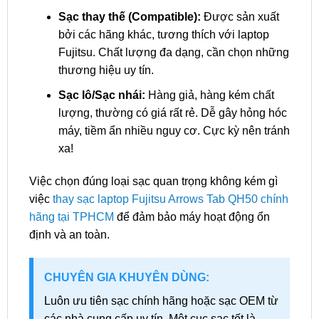
Sạc thay thế (Compatible):
Được sản xuất
bởi các hãng khác, tương thích với laptop
Fujitsu. Chất lượng đa dạng, cần chọn những
thương hiệu uy tín.
Sạc lô/Sạc nhái:
Hàng giả, hàng kém chất
lượng, thường có giá rất rẻ. Dễ gây hỏng hóc
máy, tiềm ẩn nhiều nguy cơ. Cực kỳ nên tránh
xa!
Việc chọn đúng loại sạc quan trọng không kém gì
việc
thay sạc laptop Fujitsu Arrows Tab QH50 chính
hãng tại TPHCM
để đảm bảo máy hoạt động ổn
định và an toàn.
CHUYÊN GIA KHUYÊN DÙNG:
Luôn ưu tiên sạc chính hãng hoặc sạc OEM từ
các nhà cung cấp uy tín. Một cục sạc tốt là