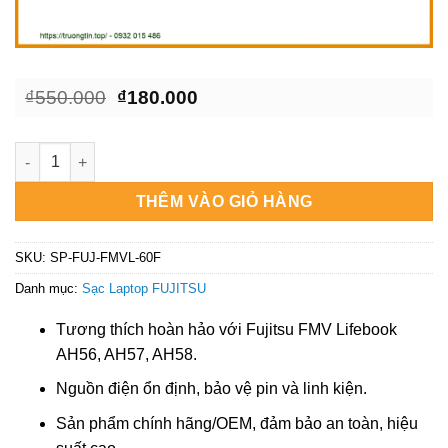
Giá
Giá
₫
550.000
₫
180.000
gốc
hiện
là:
tại
₫550.000.
là:
Sạc Laptop Fujitsu FMV Lifebook AH56, AH57, AH58 - Thay Mới
₫180.000.
THÊM VÀO GIỎ HÀNG
SKU:
SP-FUJ-FMVL-60F
Danh mục:
Sạc Laptop FUJITSU
Tương thích hoàn hảo với Fujitsu FMV Lifebook
AH56, AH57, AH58.
Nguồn điện ổn định, bảo vệ pin và linh kiện.
Sản phẩm chính hãng/OEM, đảm bảo an toàn, hiệu