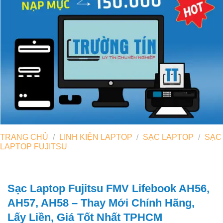
TRANG CHỦ
/
LINH KIỆN LAPTOP
/
SẠC LAPTOP
/
SẠC
LAPTOP FUJITSU
Sạc Laptop Fujitsu FMV Lifebook AH56,
AH57, AH58 – Thay Mới Chính Hãng,
Lấy Liền, Giá Tốt Nhất TPHCM