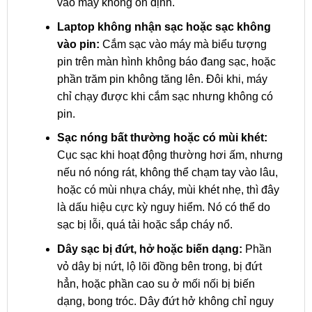
vào máy không ổn định.
Laptop không nhận sạc hoặc sạc không
vào pin:
Cắm sạc vào máy mà biểu tượng
pin trên màn hình không báo đang sạc, hoặc
phần trăm pin không tăng lên. Đôi khi, máy
chỉ chạy được khi cắm sạc nhưng không có
pin.
Sạc nóng bất thường hoặc có mùi khét:
Cục sạc khi hoạt động thường hơi ấm, nhưng
nếu nó nóng rát, không thể chạm tay vào lâu,
hoặc có mùi nhựa cháy, mùi khét nhẹ, thì đây
là dấu hiệu cực kỳ nguy hiểm. Nó có thể do
sạc bị lỗi, quá tải hoặc sắp cháy nổ.
Dây sạc bị đứt, hở hoặc biến dạng:
Phần
vỏ dây bị nứt, lộ lõi đồng bên trong, bị đứt
hẳn, hoặc phần cao su ở mối nối bị biến
dạng, bong tróc. Dây đứt hở không chỉ nguy