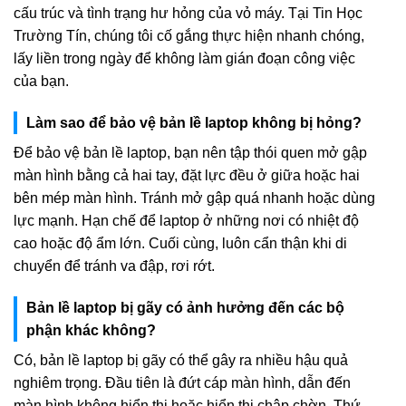
cấu trúc và tình trạng hư hỏng của vỏ máy. Tại Tin Học
Trường Tín, chúng tôi cố gắng thực hiện nhanh chóng,
lấy liền trong ngày để không làm gián đoạn công việc
của bạn.
Làm sao để bảo vệ bản lề laptop không bị hỏng?
Để bảo vệ bản lề laptop, bạn nên tập thói quen mở gập
màn hình bằng cả hai tay, đặt lực đều ở giữa hoặc hai
bên mép màn hình. Tránh mở gập quá nhanh hoặc dùng
lực mạnh. Hạn chế để laptop ở những nơi có nhiệt độ
cao hoặc độ ẩm lớn. Cuối cùng, luôn cẩn thận khi di
chuyển để tránh va đập, rơi rớt.
Bản lề laptop bị gãy có ảnh hưởng đến các bộ
phận khác không?
Có, bản lề laptop bị gãy có thể gây ra nhiều hậu quả
nghiêm trọng. Đầu tiên là đứt cáp màn hình, dẫn đến
màn hình không hiển thị hoặc hiển thị chập chờn. Thứ