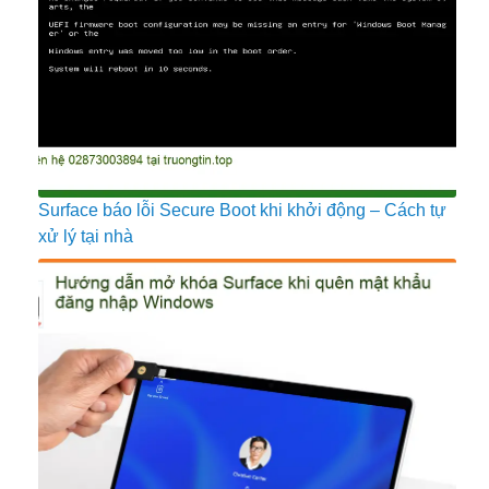
Surface báo lỗi Secure Boot khi khởi động – Cách tự
xử lý tại nhà