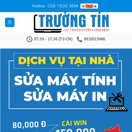
Bỏ
Hotline: O28 73OO 3894
qua
nội
dung
07:30 - 17:30 (T2-CN)
0932015486