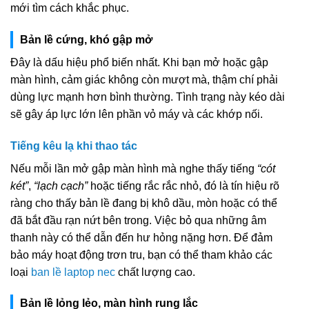
mới tìm cách khắc phục.
Bản lề cứng, khó gập mở
Đây là dấu hiệu phổ biến nhất. Khi bạn mở hoặc gập
màn hình, cảm giác không còn mượt mà, thậm chí phải
dùng lực mạnh hơn bình thường. Tình trạng này kéo dài
sẽ gây áp lực lớn lên phần vỏ máy và các khớp nối.
Tiếng kêu lạ khi thao tác
Nếu mỗi lần mở gập màn hình mà nghe thấy tiếng
“cót
két”
,
“lạch cạch”
hoặc tiếng rắc rắc nhỏ, đó là tín hiệu rõ
ràng cho thấy bản lề đang bị khô dầu, mòn hoặc có thể
đã bắt đầu rạn nứt bên trong. Việc bỏ qua những âm
thanh này có thể dẫn đến hư hỏng nặng hơn. Để đảm
bảo máy hoạt động trơn tru, bạn có thể tham khảo các
loại
ban lề laptop nec
chất lượng cao.
Bản lề lỏng lẻo, màn hình rung lắc