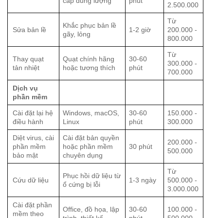
cấp dung lượng
phút
2.500.000
Từ
Khắc phục bản lề
Sửa bản lề
1-2 giờ
200.000 -
gãy, lỏng
800.000
Từ
Thay quạt
Quạt chính hãng
30-60
300.000 -
tản nhiệt
hoặc tương thích
phút
700.000
Dịch vụ
phần mềm
Cài đặt lại hệ
Windows, macOS,
30-60
150.000 -
điều hành
Linux
phút
300.000
Diệt virus, cài
Cài đặt bản quyền
200.000 -
phần mềm
hoặc phần mềm
30 phút
500.000
bảo mật
chuyên dụng
Từ
Phục hồi dữ liệu từ
Cứu dữ liệu
1-3 ngày
500.000 -
ổ cứng bị lỗi
3.000.000
Cài đặt phần
Office, đồ họa, lập
30-60
100.000 -
mềm theo
trình, thiết kế
phút
500.000