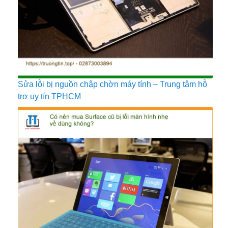
Sửa lỗi bị nguồn chập chờn máy tính – Trung tâm hỗ
trợ uy tín TPHCM