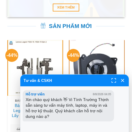
XEM THÊM
SẢN PHẨM MỚI
-44%
-44%
Tư vấn & CSKH
Hỗ trợ viên
8/8/2026 04:05
Xin chào quý khách 👋 Vi Tính Trường Thịnh 
BẢN LỀ LAPTOP LENOVO
FAN LAPTOP ACER
sẵn sàng tư vấn máy tính, laptop, máy in và 
Bản lề Laptop Lenovo
Quạt Laptop Acer Aspire
hỗ trợ kỹ thuật. Quý khách cần hỗ trợ nội 
Legion Y520-15 – Thay
R3-131 R3-131T – Trung
Lấy Liền TPHCM Giá Tốt
Tâm Thay Nhanh Gần
dung nào ạ?
Đây Giá Rẻ
Giá
Giá
Giá
Giá
₫
450.000
₫
250.000
₫
450.000
₫
250.000