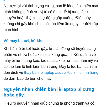
Ngược lại với tình trạng cứng, bản lề lỏng lẻo khiến màn
hình không giữ được vị trí cố định, dễ bị rung lắc khi di
chuyển hoặc thậm chí tự động gập xuống. Điều này
không chỉ gây khó chịu mà còn tiềm ẩn nguy cơ đứt cáp
màn hình.
Vỏ máy bị nứt, hở khe
Khi bản lề bị kẹt hoặc gãy, lực tác động sẽ truyền sang
phần vỏ nhựa hoặc kim loại xung quanh. Kết quả là vỏ
máy bị nứt, bung keo, tạo ra các khe hở mất thẩm mỹ và
có thể làm lộ linh kiện bên trong. Đây là lúc bạn cần tìm
đến dịch vụ
thay bản lề laptop asus x705 zin chính hãng
để đảm bảo độ bền cho máy.
Nguyên nhân khiến bản lề laptop bị cứng
hoặc gãy
Hiểu rõ nguyên nhân giúp chúng ta phòng tránh và có