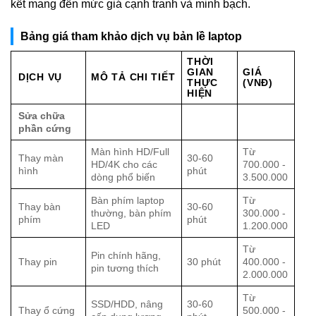
kết mang đến mức giá cạnh tranh và minh bạch.
Bảng giá tham khảo dịch vụ bản lề laptop
THỜI
GIAN
GIÁ
DỊCH VỤ
MÔ TẢ CHI TIẾT
THỰC
(VNĐ)
HIỆN
Sửa chữa
phần cứng
Màn hình HD/Full
Từ
Thay màn
30-60
HD/4K cho các
700.000 -
hình
phút
dòng phổ biến
3.500.000
Bàn phím laptop
Từ
Thay bàn
30-60
thường, bàn phím
300.000 -
phím
phút
LED
1.200.000
Từ
Pin chính hãng,
Thay pin
30 phút
400.000 -
pin tương thích
2.000.000
Từ
SSD/HDD, nâng
30-60
Thay ổ cứng
500.000 -