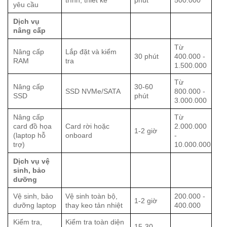
yêu cầu
Dịch vụ
nâng cấp
Từ
Nâng cấp
Lắp đặt và kiểm
30 phút
400.000 -
RAM
tra
1.500.000
Từ
Nâng cấp
30-60
SSD NVMe/SATA
800.000 -
SSD
phút
3.000.000
Nâng cấp
Từ
card đồ họa
Card rời hoặc
2.000.000
1-2 giờ
(laptop hỗ
onboard
-
trợ)
10.000.000
Dịch vụ vệ
sinh, bảo
dưỡng
Vệ sinh, bảo
Vệ sinh toàn bộ,
200.000 -
1-2 giờ
dưỡng laptop
thay keo tản nhiệt
400.000
Kiểm tra,
Kiểm tra toàn diện
15-30