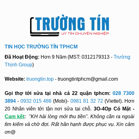
TIN HỌC TRƯỜNG TÍN TPHCM
Đã Hoạt Động:
Hơn 9 Năm (MST: 0312179313 -
Trường
Thịnh Group
)
Website:
truongtin.top
- truongtintphcm@gmail.com
Gọi thợ tới sửa tại nhà cả 22 quận tphcm:
028 7300
3894
-
0932 015 486
(Mobi)-
0981 81 32 72
(Viettel). Hơn
20 Nhân viên tới tận nơi sửa tại chỗ.
3O-4Op Có Mặt -
Cam kết
:
"KH hài lòng mới thu tiền". Không cần ra ngoài
tìm kiếm và chờ đợi. Rất hân hạnh được phục vụ. Xin cảm
ơn@