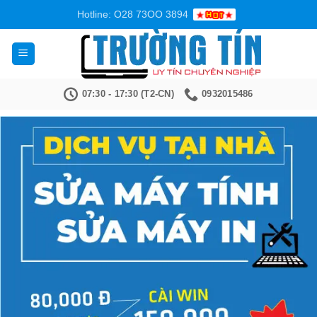
Bỏ
Hotline: O28 73OO 3894
qua
nội
dung
07:30 - 17:30 (T2-CN)
0932015486