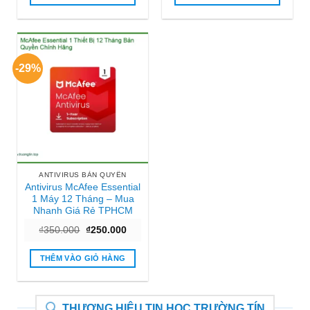
₫250.000.
₫350.000
-29%
ANTIVIRUS BẢN QUYỀN
Antivirus McAfee Essential
1 Máy 12 Tháng – Mua
Nhanh Giá Rẻ TPHCM
Giá
Giá
₫
350.000
₫
250.000
gốc
hiện
là:
tại
₫350.000.
là:
THÊM VÀO GIỎ HÀNG
₫250.000.
THƯƠNG HIỆU TIN HỌC TRƯỜNG TÍN