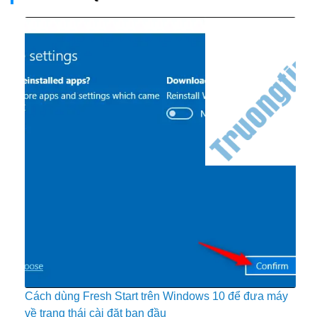
Cách dùng Fresh Start trên Windows 10 để đưa máy
về trạng thái cài đặt ban đầu