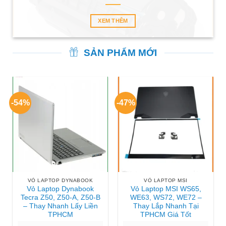
XEM THÊM
SẢN PHẨM MỚI
-54%
-47%
VỎ LAPTOP DYNABOOK
VỎ LAPTOP MSI
Vỏ Laptop Dynabook
Vỏ Laptop MSI WS65,
Tecra Z50, Z50-A, Z50-B
WE63, WS72, WE72 –
– Thay Nhanh Lấy Liền
Thay Lắp Nhanh Tại
TPHCM
TPHCM Giá Tốt