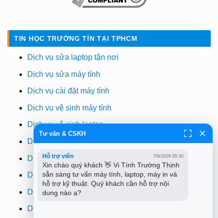
TIN HỌC TRƯỜNG TÍN TẠI TPHCM
Dịch vụ sửa laptop tận nơi
Dịch vụ sửa máy tính
Dịch vụ cài đặt máy tính
Dịch vụ vệ sinh máy tính
Dịch vụ vệ sinh laptop
Tư vấn & CSKH
Dịch vụ cài win
Hỗ trợ viên
7/8/2026 05:30
Dịch vụ cứu dữ liệu
Xin chào quý khách 👋 Vi Tính Trường Thịnh 
sẵn sàng tư vấn máy tính, laptop, máy in và 
Dịch vụ sửa wifi tại nhà
hỗ trợ kỹ thuật. Quý khách cần hỗ trợ nội 
Dịch vụ sửa máy in
dung nào ạ?
Dịch vụ nạp mực máy in