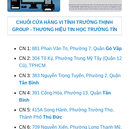
CHUỖI CỬA HÀNG VI TÍNH TRƯỜNG THỊNH
GROUP - THƯƠNG HIỆU TIN HỌC TRƯỜNG TÍN
CN 1:
881 Phan Văn Trị, Phường 7, Quận
Gò Vấp
CN 2:
304 Tô Ký, Phường Trung Mỹ Tây (Quận 12
Cũ), TPHCM
CN 3:
383 Nguyễn Trọng Tuyển, Phường 2, Quận
Tân Bình
CN 4:
391 Cộng Hòa, Phường 13, Quận
Tân
Bình
CN 5:
415A Song Hành, Phường Trường Thọ,
Thành Phố
Thủ Đức
CN 6:
709 Nguyễn Xiển, Phường Long Thạnh Mỹ,