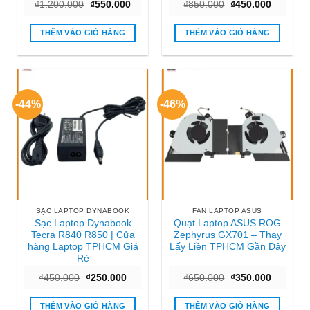
Giá
Giá
Giá
Giá
₫
1.200.000
₫
550.000
₫
850.000
₫
450.000
gốc
hiện
gốc
hiện
là:
tại
là:
tại
₫1.200.000.
là:
₫850.000.
là:
THÊM VÀO GIỎ HÀNG
THÊM VÀO GIỎ HÀNG
₫550.000.
₫450.000
-44%
-46%
SẠC LAPTOP DYNABOOK
FAN LAPTOP ASUS
Sạc Laptop Dynabook
Quạt Laptop ASUS ROG
Tecra R840 R850 | Cửa
Zephyrus GX701 – Thay
hàng Laptop TPHCM Giá
Lấy Liền TPHCM Gần Đây
Rẻ
Giá
Giá
Giá
Giá
₫
450.000
₫
250.000
₫
650.000
₫
350.000
gốc
hiện
gốc
hiện
là:
tại
là:
tại
₫450.000.
là:
₫650.000.
là:
THÊM VÀO GIỎ HÀNG
THÊM VÀO GIỎ HÀNG