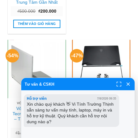
Trung Tâm Gần Nhất
Giá
Giá
₫
500.000
₫
200.000
gốc
hiện
là:
tại
₫500.000.
là:
THÊM VÀO GIỎ HÀNG
₫200.000.
-54%
-47%
Tư vấn & CSKH
Hỗ trợ viên
7/8/2026 09:35
VỎ LAPTOP DYNABOOK
VỎ LAPTOP MSI
Xin chào quý khách 👋 Vi Tính Trường Thịnh 
Vỏ Laptop Dynabook
Vỏ Laptop MSI WS65,
sẵn sàng tư vấn máy tính, laptop, máy in và 
Tecra Z50, Z50-A, Z50-B
WE63, WS72, WE72 –
hỗ trợ kỹ thuật. Quý khách cần hỗ trợ nội 
– Thay Nhanh Lấy Liền
Thay Lắp Nhanh Tại
dung nào ạ?
TPHCM
TPHCM Giá Tốt
Giá
Giá
Giá
Giá
₫
1.200.000
₫
550.000
₫
850.000
₫
450.000
gốc
hiện
gốc
hiện