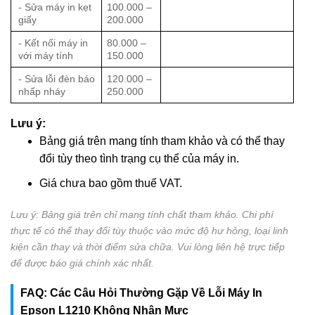
- Sửa máy in kẹt
100.000 –
giấy
200.000
- Kết nối máy in
80.000 –
với máy tính
150.000
- Sửa lỗi đèn báo
120.000 –
nhấp nháy
250.000
Lưu ý:
Bảng giá trên mang tính tham khảo và có thể thay
đổi tùy theo tình trạng cụ thể của máy in.
Giá chưa bao gồm thuế VAT.
Lưu ý: Bảng giá trên chỉ mang tính chất tham khảo. Chi phí
thực tế có thể thay đổi tùy thuộc vào mức độ hư hỏng, loại linh
kiện cần thay và thời điểm sửa chữa. Vui lòng liên hệ trực tiếp
để được báo giá chính xác nhất.
FAQ: Các Câu Hỏi Thường Gặp Về Lỗi Máy In
Epson L1210 Không Nhận Mực