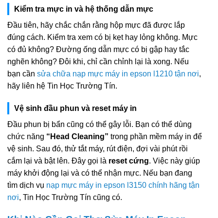
Kiểm tra mực in và hệ thống dẫn mực
Đầu tiên, hãy chắc chắn rằng hộp mực đã được lắp
đúng cách. Kiểm tra xem có bị kẹt hay lỏng không. Mực
có đủ không? Đường ống dẫn mực có bị gập hay tắc
nghẽn không? Đôi khi, chỉ cần chỉnh lại là xong. Nếu
bạn cần
sửa chữa nạp mực máy in epson l1210 tận nơi
,
hãy liên hệ Tin Học Trường Tín.
Vệ sinh đầu phun và reset máy in
Đầu phun bị bẩn cũng có thể gây lỗi. Bạn có thể dùng
chức năng
“Head Cleaning”
trong phần mềm máy in để
vệ sinh. Sau đó, thử tắt máy, rút điện, đợi vài phút rồi
cắm lại và bật lên. Đây gọi là
reset cứng
. Việc này giúp
máy khởi động lại và có thể nhận mực. Nếu bạn đang
tìm dịch vụ
nạp mực máy in epson l3150 chính hãng tận
nơi
, Tin Học Trường Tín cũng có.