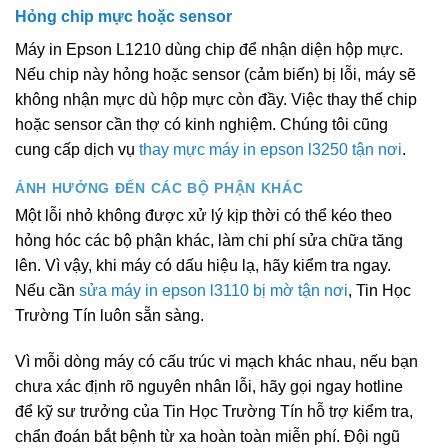
Hỏng chip mực hoặc sensor
Máy in Epson L1210 dùng chip để nhận diện hộp mực.
Nếu chip này hỏng hoặc sensor (cảm biến) bị lỗi, máy sẽ
không nhận mực dù hộp mực còn đầy. Việc thay thế chip
hoặc sensor cần thợ có kinh nghiệm. Chúng tôi cũng
cung cấp dịch vụ
thay mực máy in epson l3250 tận nơi
.
ẢNH HƯỞNG ĐẾN CÁC BỘ PHẬN KHÁC
Một lỗi nhỏ không được xử lý kịp thời có thể kéo theo
hỏng hóc các bộ phận khác, làm chi phí sửa chữa tăng
lên. Vì vậy, khi máy có dấu hiệu lạ, hãy kiểm tra ngay.
Nếu cần
sửa máy in epson l3110 bị mờ tận nơi
, Tin Học
Trường Tín luôn sẵn sàng.
Vì mỗi dòng máy có cấu trúc vi mạch khác nhau, nếu bạn
chưa xác định rõ nguyên nhân lỗi, hãy gọi ngay hotline
để kỹ sư trưởng của Tin Học Trường Tín hỗ trợ kiểm tra,
chẩn đoán bắt bệnh từ xa hoàn toàn miễn phí. Đội ngũ