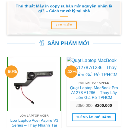
Thủ thuật Máy in copy ra bản mờ nguyên nhân là
gì? – Cách tự xử lý tại nhà
XEM THÊM
SẢN PHẨM MỚI
-60%
-43%
FAN LAPTOP APPLE
Quạt Laptop MacBook Pro
A1278 A1286 – Thay Lấy
Liền Giá Rẻ TPHCM
Giá
Giá
₫
350.000
₫
200.000
gốc
hiện
là:
tại
LOA LAPTOP ACER
₫350.000.
là:
THÊM VÀO GIỎ HÀNG
₫200.000
Loa Laptop Acer Aspire V3
Series – Thay Nhanh Tại