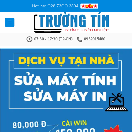
Bỏ
Hotline: O28 73OO 3894
qua
nội
dung
07:30 - 17:30 (T2-CN)
0932015486