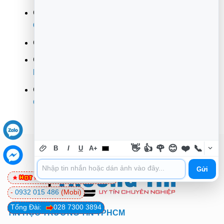
CN 9:
318 Đ. Lê Văn Lương, Phường Tân Quy,
Quận 7
CN 10:
362 Đường 3/2, Phường 12,
Quận 10
CN 11:
142 Hoàng Văn Thụ, Phường 9, Quận
Phú
Nhuận
CN 12:
853 Tỉnh Lộ 10, Phường Bình Trị Đông B,
Quận
Bình Tân
👋
👍
🌹
😊
❤️
📞
B
I
U
A+
Gửi
0981 81 32 72
(Viettel)
-
0932 015 486
(Mobi)
Tổng Đài:
028 7300 3894
TIN HỌC TRƯỜNG TÍN TPHCM