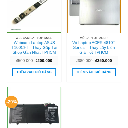
WEBCAM LAPTOP ASUS
VỎ LAPTOP ACER
Webcam Laptop ASUS
Vỏ Laptop ACER 4810T
T100CHI – Thay Gấp Tại
Series – Thay Lấy Liền
Shop Gần Nhất TPHCM
Giá Tốt TPHCM
Giá
Giá
Giá
Giá
₫
500.000
₫
200.000
₫
680.000
₫
350.000
gốc
hiện
gốc
hiện
là:
tại
là:
tại
₫500.000.
là:
₫680.000.
là:
THÊM VÀO GIỎ HÀNG
THÊM VÀO GIỎ HÀNG
₫200.000.
₫350.000
-29%