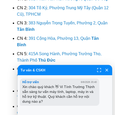
CN 2:
304 Tô Ký, Phường Trung Mỹ Tây (Quận 12
Cũ), TPHCM
CN 3:
383 Nguyễn Trọng Tuyển, Phường 2, Quận
Tân Bình
CN 4:
391 Cộng Hòa, Phường 13, Quận
Tân
Bình
CN 5:
415A Song Hành, Phường Trường Thọ,
Thành Phố
Thủ Đức
CN 6:
709 Nguyễn Xiển, Phường Long Thạnh Mỹ,
Tư vấn & CSKH
Quận
Thủ Đức
Hỗ trợ viên
6/8/2026 20:40
Xin chào quý khách 👋 Vi Tính Trường Thịnh 
CN 7:
264F Bạch Đằng, Phường 24, Quận
Bình
sẵn sàng tư vấn máy tính, laptop, máy in và 
hỗ trợ kỹ thuật. Quý khách cần hỗ trợ nội 
Thạnh
dung nào ạ?
CN 8:
644 Lũy Bán Bích, Phường Tân Thành,
Quận
Tân Phú