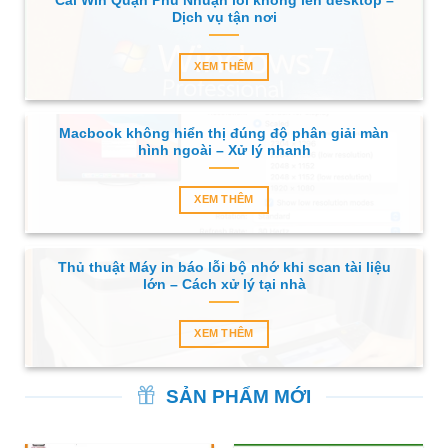
Cài Win Quận Phú Nhuận lỗi không lên desktop –
Dịch vụ tận nơi
XEM THÊM
Macbook không hiển thị đúng độ phân giải màn
hình ngoài – Xử lý nhanh
XEM THÊM
Thủ thuật Máy in báo lỗi bộ nhớ khi scan tài liệu
lớn – Cách xử lý tại nhà
XEM THÊM
SẢN PHẨM MỚI