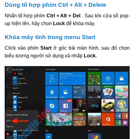
Dùng tổ hợp phím Ctrl + Alt + Delete
Nhấn tổ hợp phím
Ctrl + Alt + Del
. Sau khi cửa sổ pop-
up hiện lên, hãy chọn
Lock
để khóa máy.
Khóa máy tính trong menu Start
Click vào phím
Start
ở góc trái màn hình, sau đó chọn
biểu tượng người sử dụng và nhấp
Lock.