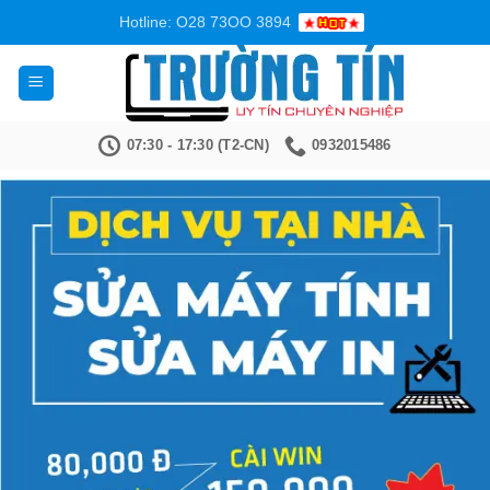
Bỏ
Hotline: O28 73OO 3894
qua
nội
dung
07:30 - 17:30 (T2-CN)
0932015486