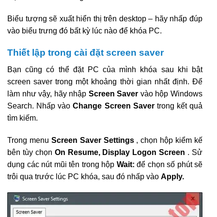
Biểu tượng sẽ xuất hiển thị trên desktop – hãy nhấp đúp
vào biểu trưng đó bất kỳ lúc nào để khóa PC.
Thiết lập trong cài đặt screen saver
Bạn cũng có thể đặt PC của mình khóa sau khi bật
screen saver trong một khoảng thời gian nhất định. Để
làm như vậy, hãy nhập
Screen Saver
vào hộp Windows
Search. Nhấp vào
Change Screen Saver
trong kết quả
tìm kiếm.
Trong menu
Screen Saver Settings
, chọn hộp kiểm kế
bên tùy chọn
On Resume,
Display
Logon Screen
. Sử
dụng các nút mũi tên trong hộp
Wait:
để chọn số phút sẽ
trôi qua trước lúc PC khóa, sau đó nhấp vào
Apply.