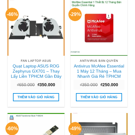
-46%
-29%
FAN LAPTOP ASUS
ANTIVIRUS BẢN QUYỀN
Quạt Laptop ASUS ROG
Antivirus McAfee Essential
Zephyrus GX701 – Thay
1 Máy 12 Tháng – Mua
Lấy Liền TPHCM Gần Đây
Nhanh Giá Rẻ TPHCM
Giá
Giá
Giá
Giá
₫
650.000
₫
350.000
₫
350.000
₫
250.000
gốc
hiện
gốc
hiện
là:
tại
là:
tại
₫650.000.
là:
₫350.000.
là:
THÊM VÀO GIỎ HÀNG
THÊM VÀO GIỎ HÀNG
₫350.000.
₫250.000
-60%
-49%