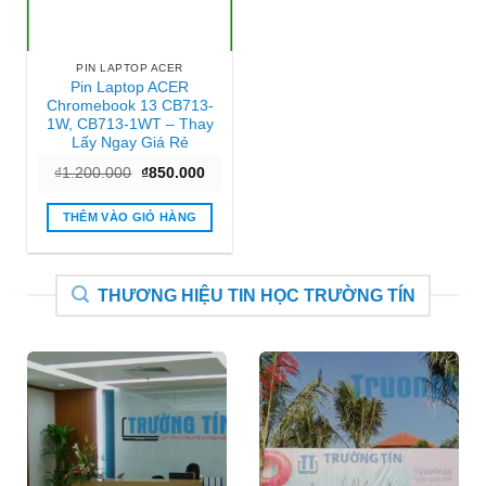
PIN LAPTOP ACER
Pin Laptop ACER
Chromebook 13 CB713-
1W, CB713-1WT – Thay
Lấy Ngay Giá Rẻ
Giá
Giá
₫
1.200.000
₫
850.000
gốc
hiện
là:
tại
₫1.200.000.
là:
THÊM VÀO GIỎ HÀNG
₫850.000.
THƯƠNG HIỆU TIN HỌC TRƯỜNG TÍN