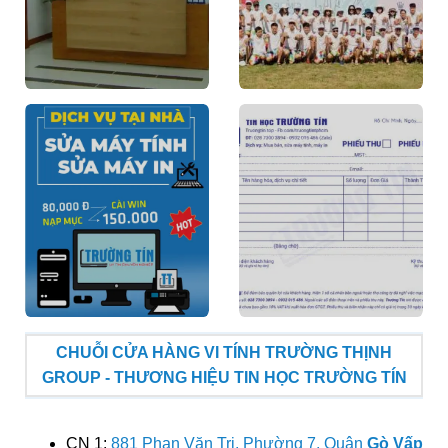
CHUỖI CỬA HÀNG VI TÍNH TRƯỜNG THỊNH
GROUP - THƯƠNG HIỆU TIN HỌC TRƯỜNG TÍN
CN 1:
881 Phan Văn Trị, Phường 7, Quận
Gò Vấp