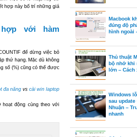
ợp này bố trí những giá
Macbook kh
đúng độ ph
hợp với hàm
hình ngoài 
COUNTIF để dừng việc bỏ
Thủ thuật M
lặp thứ hạng. Mặc dù không
bộ nhớ khi 
ùng số (%) cũng có thể được
lớn – Cách 
ot đa năng
vs
cài win laptop
Windows lỗ
sau update
 hoạt động cùng theo với
Nhuận – Tr
nhanh