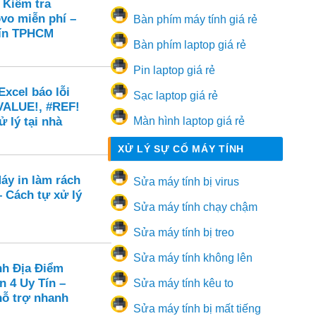
 Kiểm tra
vo miễn phí –
Bàn phím máy tính giá rẻ
 tín TPHCM
Bàn phím laptop giá rẻ
Pin laptop giá rẻ
xcel báo lỗi
Sạc laptop giá rẻ
VALUE!, #REF!
ử lý tại nhà
Màn hình laptop giá rẻ
XỬ LÝ SỰ CỐ MÁY TÍNH
áy in làm rách
Sửa máy tính bị virus
 – Cách tự xử lý
Sửa máy tính chạy chậm
Sửa máy tính bị treo
Sửa máy tính không lên
nh Địa Điểm
n 4 Uy Tín –
Sửa máy tính kêu to
hỗ trợ nhanh
Sửa máy tính bị mất tiếng