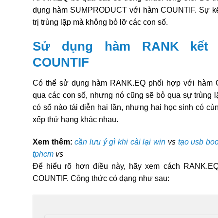
dụng hàm SUMPRODUCT với hàm COUNTIF. Sự kết h
trị trùng lặp mà không bỏ lỡ các con số.
Sử dụng hàm RANK kết 
COUNTIF
Có thể sử dụng hàm RANK.EQ phối hợp với hàm 
qua các con số, nhưng nó cũng sẽ bỏ qua sự trùng 
có số nào tái diễn hai lần, nhưng hai học sinh có c
xếp thứ hạng khác nhau.
Xem thêm:
cần lưu ý gì khi cài lại win
vs
tạo usb bo
tphcm
vs
Để hiểu rõ hơn điều này, hãy xem cách RANK.EQ
COUNTIF. Công thức có dạng như sau: