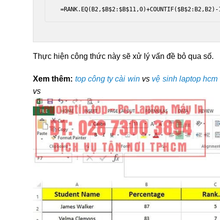
 =RANK.EQ(B2,$B$2:$B$11,0)+COUNTIF($B$2:B2,B2)-
Thực hiện công thức này sẽ xử lý vấn đề bỏ qua số.
Xem thêm:
top công ty cài win
vs
vệ sinh laptop hcm
vs