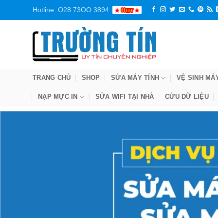
Bỏ
Hotline: O28 73OO 3894
qua
nội
dung
TRANG CHỦ
SHOP
SỬA MÁY TÍNH
VỆ SINH MÁ
NẠP MỰC IN
SỬA WIFI TẠI NHÀ
CỨU DỮ LIỆU