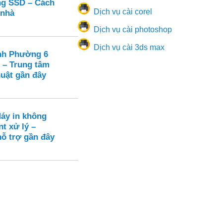
ạng SSD – Cách
Dịch vụ cài corel
 nhà
Dịch vụ cài photoshop
Dịch vụ cài 3ds max
nh Phường 6
 – Trung tâm
huật gần đây
Máy in không
nt xử lý –
hỗ trợ gần đây