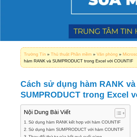
Trường Tín
»
Thủ thuật Phần mềm
»
Văn phòng
»
Microso
hàm RANK và SUMPRODUCT trong Excel với COUNTIF
Cách sử dụng hàm RANK và
SUMPRODUCT trong Excel v
Nội Dung Bài Viết
Sử dụng hàm RANK kết hợp với hàm COUNTIF
Sử dụng hàm SUMPRODUCT với hàm COUNTIF
Thay đổi thứ tự của kết quả cuối cùng