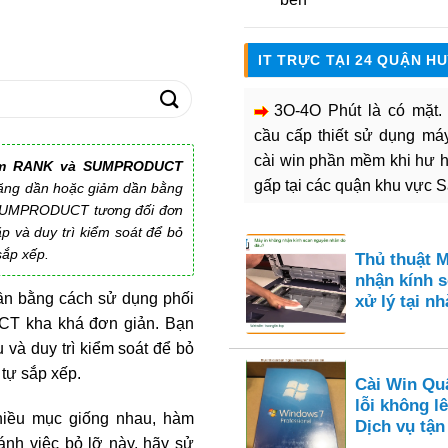
IT TRỰC TẠI 24 QUẬN H
3O-4O Phút là có mặt
cầu cấp thiết sử dụng máy 
cài win phần mềm khi hư 
àm RANK và SUMPRODUCT
gấp tại các quận khu vực 
tăng dần hoặc giảm dần bằng
 SUMPRODUCT tương đối đơn
p và duy trì kiểm soát để bỏ
sắp xếp.
Thủ thuật 
nhận kính s
ần bằng cách sử dụng phối
xử lý tại nh
 kha khá đơn giản. Bạn
 và duy trì kiểm soát để bỏ
 tự sắp xếp.
Cài Win Qu
lỗi không l
hiều mục giống nhau, hàm
Dịch vụ tận
ánh việc bỏ lỡ này, hãy sử