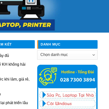
AM KẾT
DANH MỤC
Danh
ày đủ
mục
ý KH không hài
ớc khi làm, giá rẻ,
n
ại phát triển lâu