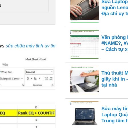
Sửa Laptop
1 
nguồn Leno
Địa chỉ uy
Văn phòng E
#NAME?, #
vs
sửa chữa máy tính uy tín
– Cách tự x
Thủ thuật M
giấy khi in
tại nhà
Sửa máy tí
Laptop Quậ
Trung tâm 