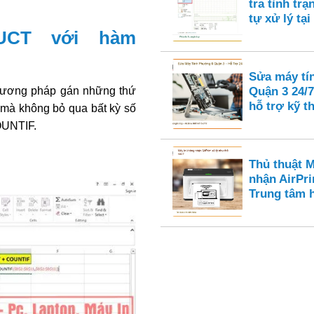
tra tình tr
tự xử lý tại
UCT với hàm
Sửa máy tí
phương pháp gán những thứ
Quận 3 24/7
hỗ trợ kỹ t
 mà không bỏ qua bất kỳ số
OUNTIF.
Thủ thuật 
nhận AirPri
Trung tâm 