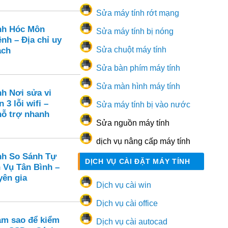
Sửa máy tính rớt mạng
nh Hóc Môn
Sửa máy tính bị nóng
nh – Địa chỉ uy
Sửa chuột máy tính
ạch
Sửa bàn phím máy tính
Sửa màn hình máy tính
nh Nơi sửa vi
 3 lỗi wifi –
Sửa máy tính bị vào nước
hỗ trợ nhanh
Sửa nguồn máy tính
dịch vụ nâng cấp máy tính
nh So Sánh Tự
DỊCH VỤ CÀI ĐẶT MÁY TÍNH
 Vụ Tân Bình –
yên gia
Dịch vụ cài win
Dịch vụ cài office
m sao để kiểm
Dịch vụ cài autocad