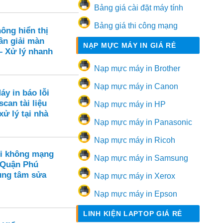
Bảng giá cài đặt máy tính
Bảng giá thi công mạng
ông hiển thị
ân giải màn
NẠP MỰC MÁY IN GIÁ RẺ
– Xử lý nhanh
Nạp mực máy in Brother
Nạp mực máy in Canon
áy in báo lỗi
scan tài liệu
Nạp mực máy in HP
xử lý tại nhà
Nạp mực máy in Panasonic
Nạp mực máy in Ricoh
i không mạng
Nạp mực máy in Samsung
 Quận Phú
ung tâm sửa
Nạp mực máy in Xerox
Nạp mực máy in Epson
LINH KIỆN LAPTOP GIÁ RẺ