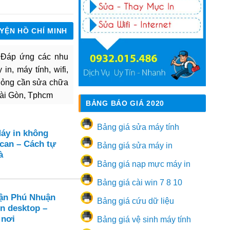
UYỆN HỒ CHÍ MINH
. Đáp ứng các nhu
in, máy tính, wifi,
hỏng cần sửa chữa
Sài Gòn, Tphcm
BẢNG BÁO GIÁ 2020
Bảng giá sửa máy tính
Máy in không
can – Cách tự
Bảng giá sửa máy in
à
Bảng giá nạp mực máy in
Bảng giá cài win 7 8 10
ận Phú Nhuận
Bảng giá cứu dữ liệu
ên desktop –
 nơi
Bảng giá vệ sinh máy tính