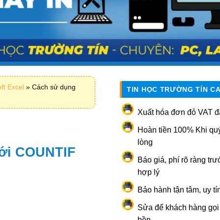
ft Excel
»
Cách sử dụng
TIN HỌC TRƯỜNG TÍN C
Xuất hóa đơn đỏ VAT đ
Hoàn tiền 100% Khi qu
lòng
ới COUNTIF
Báo giá, phí rõ ràng trư
hợp lý
Bảo hành tận tâm, uy tí
Sửa để khách hàng gọi l
bền