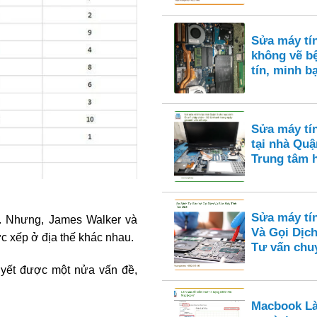
Sửa máy tí
không vẽ bệ
tín, minh b
Sửa máy tí
tại nhà Quận
Trung tâm 
Sửa máy tí
n. Nhưng, James Walker và
Và Gọi Dịch
ợc xếp ở địa thế khác nhau.
Tư vấn chu
yết được một nửa vấn đề,
Macbook Là