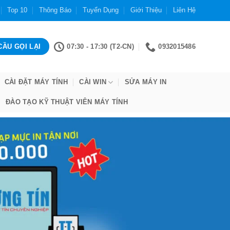
Top 10
Thông Báo
Tuyển Dụng
Giới Thiệu
Liên Hệ
07:30 - 17:30 (T2-CN)
0932015486
CÀI ĐẶT MÁY TÍNH
CÀI WIN
SỬA MÁY IN
ĐÀO TẠO KỸ THUẬT VIÊN MÁY TÍNH